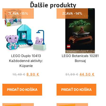
Ďalšie produkty
ZĽAVA -15%
ZĽAVA -14%
LEGO Duplo 10413
LEGO Botanicals 10281
Každodenné aktivity:
Bonsaj
Kúpanie
8,90
€
44,50
€
10,49
€
51,99
€
PRIDAŤ DO KOŠÍKA
PRIDAŤ DO KOŠÍKA