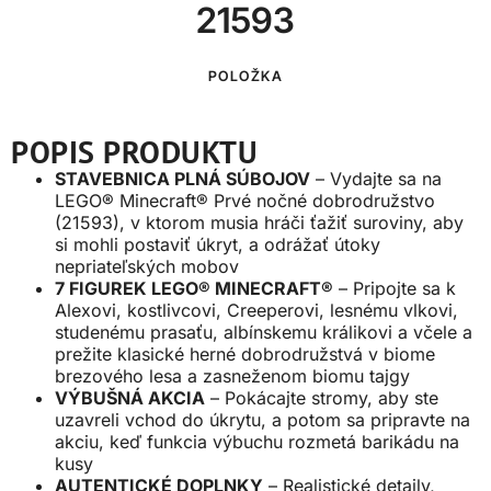
21593
POLOŽKA
POPIS PRODUKTU
STAVEBNICA PLNÁ SÚBOJOV
– Vydajte sa na
LEGO® Minecraft® Prvé nočné dobrodružstvo
(21593), v ktorom musia hráči ťažiť suroviny, aby
si mohli postaviť úkryt, a odrážať útoky
nepriateľských mobov
7 FIGUREK LEGO® MINECRAFT®
– Pripojte sa k
Alexovi, kostlivcovi, Creeperovi, lesnému vlkovi,
studenému prasaťu, albínskemu králikovi a včele a
prežite klasické herné dobrodružstvá v biome
brezového lesa a zasneženom biomu tajgy
VÝBUŠNÁ AKCIA
– Pokácajte stromy, aby ste
uzavreli vchod do úkrytu, a potom sa pripravte na
akciu, keď funkcia výbuchu rozmetá barikádu na
kusy
AUTENTICKÉ DOPLNKY
– Realistické detaily,