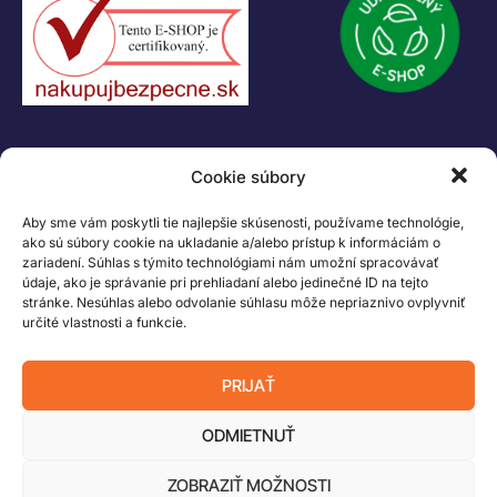
KONTAKT
Cookie súbory
+421 55 622 23 18
+421 907 919 608
Aby sme vám poskytli tie najlepšie skúsenosti, používame technológie,
legacik@legacik.sk
ako sú súbory cookie na ukladanie a/alebo prístup k informáciám o
zariadení. Súhlas s týmito technológiami nám umožní spracovávať
Legáčik s.r.o
údaje, ako je správanie pri prehliadaní alebo jedinečné ID na tejto
Hrnčiarska 2/A
stránke. Nesúhlas alebo odvolanie súhlasu môže nepriaznivo ovplyvniť
určité vlastnosti a funkcie.
04001 Košice
Slovenská Republika
PRIJAŤ
IČO: 47556927
IČ DPH: SK2023978330
ODMIETNUŤ
ZOBRAZIŤ MOŽNOSTI
Logo LEGO, minifigures, DUPLO, LEGENDS OF CHIMA, NINJAGO, BIONICLE,