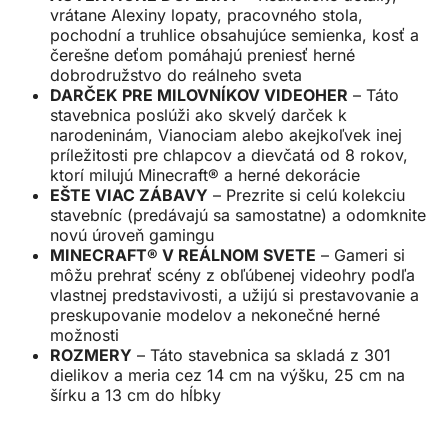
vrátane Alexiny lopaty, pracovného stola,
pochodní a truhlice obsahujúce semienka, kosť a
čerešne deťom pomáhajú preniesť herné
dobrodružstvo do reálneho sveta
DARČEK PRE MILOVNÍKOV VIDEOHER
– Táto
stavebnica poslúži ako skvelý darček k
narodeninám, Vianociam alebo akejkoľvek inej
príležitosti pre chlapcov a dievčatá od 8 rokov,
ktorí milujú Minecraft® a herné dekorácie
EŠTE VIAC ZÁBAVY
– Prezrite si celú kolekciu
stavebníc (predávajú sa samostatne) a odomknite
novú úroveň gamingu
MINECRAFT® V REÁLNOM SVETE
– Gameri si
môžu prehrať scény z obľúbenej videohry podľa
vlastnej predstavivosti, a užijú si prestavovanie a
preskupovanie modelov a nekonečné herné
možnosti
ROZMERY
– Táto stavebnica sa skladá z 301
dielikov a meria cez 14 cm na výšku, 25 cm na
šírku a 13 cm do hĺbky