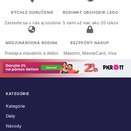
RÝCHLE DORUČENIE
RODINNÝ OBCHODÍK LEGO
Zastavte sa u nás aj osobne
S vami už viac ako 20 rokov
MEDZINÁRODNÁ RODINA
BEZPEČNÝ NÁKUP
Predajca stavebníc a dielov
Maestro, MasterCard, Visa
KATEGÓRIE
Kategórie
Diely
Návody