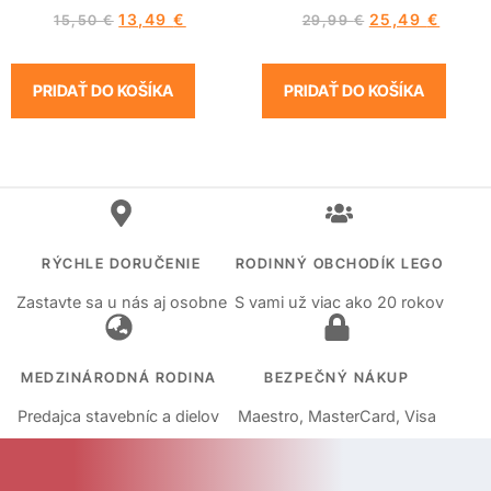
13,49
€
25,49
€
15,50
€
29,99
€
PRIDAŤ DO KOŠÍKA
PRIDAŤ DO KOŠÍKA
RÝCHLE DORUČENIE
RODINNÝ OBCHODÍK LEGO
Zastavte sa u nás aj osobne
S vami už viac ako 20 rokov
MEDZINÁRODNÁ RODINA
BEZPEČNÝ NÁKUP
Predajca stavebníc a dielov
Maestro, MasterCard, Visa