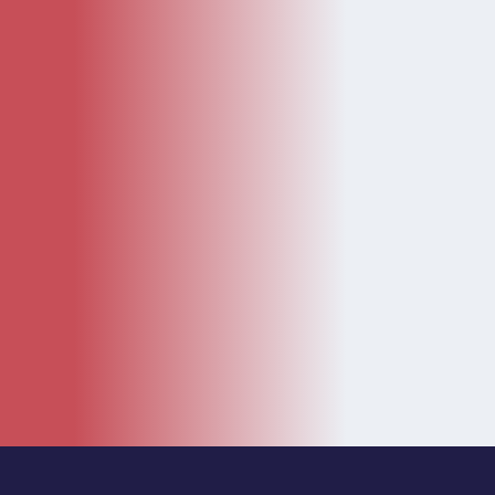
KATEGÓRIE
Kategórie
Diely
Návody
LEGO Doplnky
Katalóg
Novinky
Bazár
ČASTÉ ODKAZY
O nás