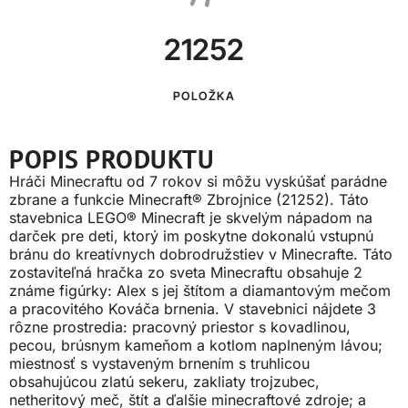
21252
POLOŽKA
POPIS PRODUKTU
Hráči Minecraftu od 7 rokov si môžu vyskúšať parádne
zbrane a funkcie Minecraft® Zbrojnice (21252). Táto
stavebnica LEGO® Minecraft je skvelým nápadom na
darček pre deti, ktorý im poskytne dokonalú vstupnú
bránu do kreatívnych dobrodružstiev v Minecrafte. Táto
zostaviteľná hračka zo sveta Minecraftu obsahuje 2
známe figúrky: Alex s jej štítom a diamantovým mečom
a pracovitého Kováča brnenia. V stavebnici nájdete 3
rôzne prostredia: pracovný priestor s kovadlinou,
pecou, brúsnym kameňom a kotlom naplneným lávou;
miestnosť s vystaveným brnením s truhlicou
obsahujúcou zlatú sekeru, zakliaty trojzubec,
netheritový meč, štít a ďalšie minecraftové zdroje; a