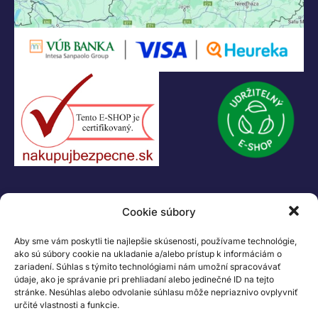
Legáčik s.r.o
Hrnčiarska 2/A
04001 Košice
Slovenská Republika
IČO: 47556927
IČ DPH: SK2023978330
Logo LEGO, minifigures, DUPLO, LEGENDS OF CHIMA, NINJAGO, BIONICLE,
MINDSTORMS a MIXELS sú ochranné známky LEGO Group. ©2026 The
LEGO Group. Všetky práva vyhradené
Cookie súbory
Aby sme vám poskytli tie najlepšie skúsenosti, používame technológie,
ako sú súbory cookie na ukladanie a/alebo prístup k informáciám o
zariadení. Súhlas s týmito technológiami nám umožní spracovávať
údaje, ako je správanie pri prehliadaní alebo jedinečné ID na tejto
stránke. Nesúhlas alebo odvolanie súhlasu môže nepriaznivo ovplyvniť
určité vlastnosti a funkcie.