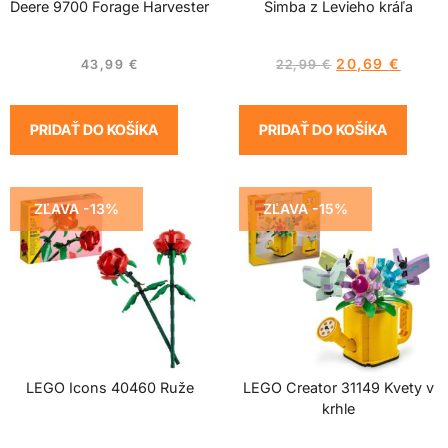
Deere 9700 Forage Harvester
Simba z Levieho kráľa
20,69
€
43,99
€
22,99
€
PRIDAŤ DO KOŠÍKA
PRIDAŤ DO KOŠÍKA
ZĽAVA -13%
ZĽAVA -15%
LEGO Icons 40460 Ruže
LEGO Creator 31149 Kvety v
krhle