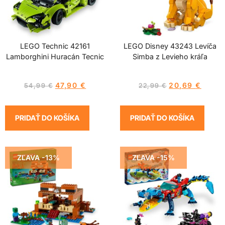
LEGO Technic 42161
LEGO Disney 43243 Levíča
Lamborghini Huracán Tecnic
Simba z Levieho kráľa
47,90
€
20,69
€
54,99
€
22,99
€
PRIDAŤ DO KOŠÍKA
PRIDAŤ DO KOŠÍKA
ZĽAVA -13%
ZĽAVA -15%