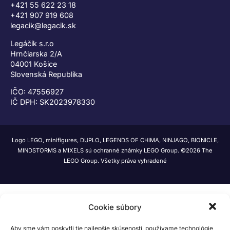
+421 55 622 23 18
+421 907 919 608
legacik@legacik.sk
Legáčik s.r.o
Hrnčiarska 2/A
04001 Košice
Slovenská Republika
IČO: 47556927
IČ DPH: SK2023978330
Logo LEGO, minifigures, DUPLO, LEGENDS OF CHIMA, NINJAGO, BIONICLE,
MINDSTORMS a MIXELS sú ochranné známky LEGO Group. ©2026 The
LEGO Group. Všetky práva vyhradené
Cookie súbory
Aby sme vám poskytli tie najlepšie skúsenosti, používame technológie,