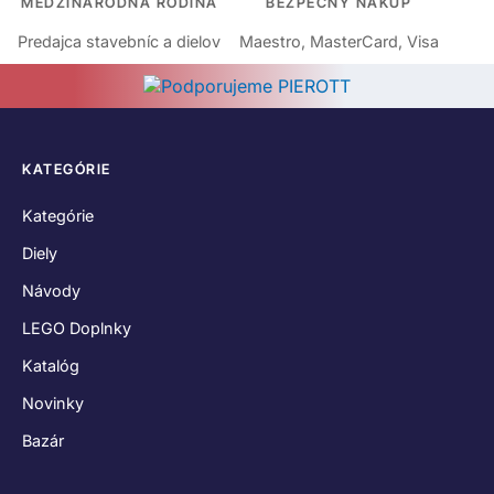
MEDZINÁRODNÁ RODINA
BEZPEČNÝ NÁKUP
Predajca stavebníc a dielov
Maestro, MasterCard, Visa
KATEGÓRIE
Kategórie
Diely
Návody
LEGO Doplnky
Katalóg
Novinky
Bazár