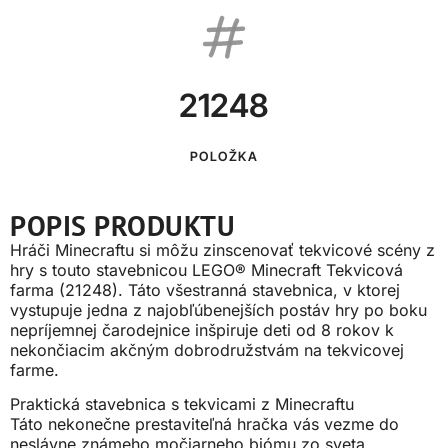
21248
POLOŽKA
POPIS PRODUKTU
Hráči Minecraftu si môžu zinscenovať tekvicové scény z
hry s touto stavebnicou LEGO® Minecraft Tekvicová
farma (21248). Táto všestranná stavebnica, v ktorej
vystupuje jedna z najobľúbenejších postáv hry po boku
nepríjemnej čarodejnice inšpiruje deti od 8 rokov k
nekončiacim akčným dobrodružstvám na tekvicovej
farme.
Praktická stavebnica s tekvicami z Minecraftu
Táto nekonečne prestaviteľná hračka vás vezme do
neslávne známeho močiarneho biómu zo sveta