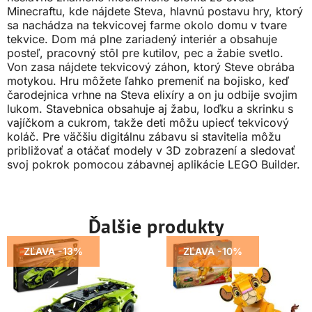
Minecraftu, kde nájdete Steva, hlavnú postavu hry, ktorý
sa nachádza na tekvicovej farme okolo domu v tvare
tekvice. Dom má plne zariadený interiér a obsahuje
posteľ, pracovný stôl pre kutilov, pec a žabie svetlo.
Von zasa nájdete tekvicový záhon, ktorý Steve obrába
motykou. Hru môžete ľahko premeniť na bojisko, keď
čarodejnica vrhne na Steva elixíry a on ju odbije svojim
lukom. Stavebnica obsahuje aj žabu, loďku a skrinku s
vajíčkom a cukrom, takže deti môžu upiecť tekvicový
koláč. Pre väčšiu digitálnu zábavu si stavitelia môžu
približovať a otáčať modely v 3D zobrazení a sledovať
svoj pokrok pomocou zábavnej aplikácie LEGO Builder.
Ďalšie produkty
ZĽAVA -13%
ZĽAVA -10%