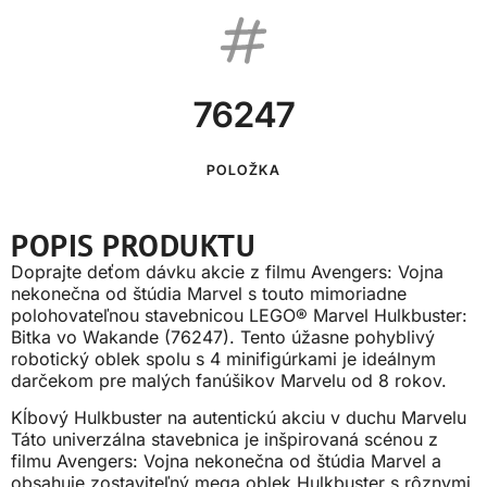
76247
POLOŽKA
POPIS PRODUKTU
Doprajte deťom dávku akcie z filmu Avengers: Vojna
nekonečna od štúdia Marvel s touto mimoriadne
polohovateľnou stavebnicou LEGO® Marvel Hulkbuster:
Bitka vo Wakande (76247). Tento úžasne pohyblivý
robotický oblek spolu s 4 minifigúrkami je ideálnym
darčekom pre malých fanúšikov Marvelu od 8 rokov.
Kĺbový Hulkbuster na autentickú akciu v duchu Marvelu
Táto univerzálna stavebnica je inšpirovaná scénou z
filmu Avengers: Vojna nekonečna od štúdia Marvel a
obsahuje zostaviteľný mega oblek Hulkbuster s rôznymi