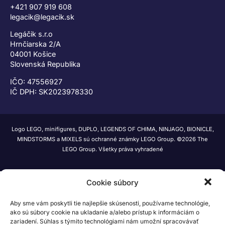
+421 907 919 608
legacik@legacik.sk
Legáčik s.r.o
Hrnčiarska 2/A
04001 Košice
Slovenská Republika
IČO: 47556927
IČ DPH: SK2023978330
Logo LEGO, minifigures, DUPLO, LEGENDS OF CHIMA, NINJAGO, BIONICLE,
MINDSTORMS a MIXELS sú ochranné známky LEGO Group. ©2026 The
LEGO Group. Všetky práva vyhradené
Cookie súbory
Aby sme vám poskytli tie najlepšie skúsenosti, používame technológie,
ako sú súbory cookie na ukladanie a/alebo prístup k informáciám o
zariadení. Súhlas s týmito technológiami nám umožní spracovávať