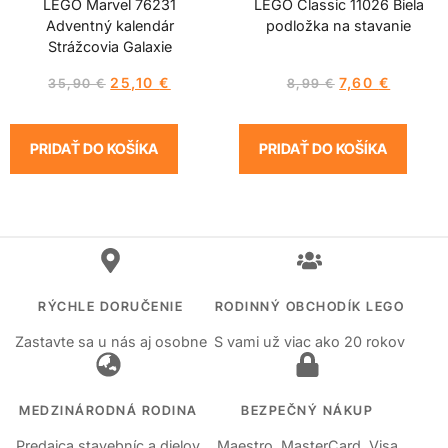
LEGO Marvel 76231
LEGO Classic 11026 Biela
Adventný kalendár
podložka na stavanie
Strážcovia Galaxie
25,10
€
7,60
€
35,90
€
8,99
€
PRIDAŤ DO KOŠÍKA
PRIDAŤ DO KOŠÍKA
RÝCHLE DORUČENIE
RODINNÝ OBCHODÍK LEGO
Zastavte sa u nás aj osobne
S vami už viac ako 20 rokov
MEDZINÁRODNÁ RODINA
BEZPEČNÝ NÁKUP
Predajca stavebníc a dielov
Maestro, MasterCard, Visa