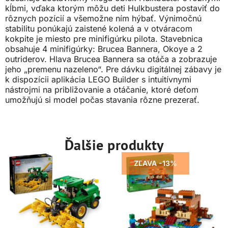
kĺbmi, vďaka ktorým môžu deti Hulkbustera postaviť do
rôznych pozícií a všemožne ním hýbať. Výnimočnú
stabilitu ponúkajú zaistené kolená a v otváracom
kokpite je miesto pre minifigúrku pilota. Stavebnica
obsahuje 4 minifigúrky: Brucea Bannera, Okoye a 2
outriderov. Hlava Brucea Bannera sa otáča a zobrazuje
jeho „premenu nazeleno“. Pre dávku digitálnej zábavy je
k dispozícii aplikácia LEGO Builder s intuitívnymi
nástrojmi na približovanie a otáčanie, ktoré deťom
umožňujú si model počas stavania rôzne prezerať.
Ďalšie produkty
ZĽAVA -13%