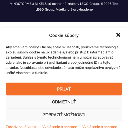
MINDSTORMS a MIXELS sú ochranné známky LEGO Group. ©2026 The
LEGO Group. Všetky práva vyhradené
Cookie súbory
Aby sme vám poskytli tie najlepšie skúsenosti, používame technológie,
ako sú súbory cookie na ukladanie a/alebo prístup k informáciám o
zariadení. Súhlas s týmito technológiami nám umožní spracovávať
údaje, ako je správanie pri prehliadaní alebo jedinečné ID na tejto
stránke. Nesúhlas alebo odvolanie súhlasu môže nepriaznivo ovplyvniť
určité vlastnosti a funkcie.
PRIJAŤ
ODMIETNUŤ
ZOBRAZIŤ MOŽNOSTI
Zásady používania
Vyhlásenie o ochrane
Vyhlásenie o ochrane