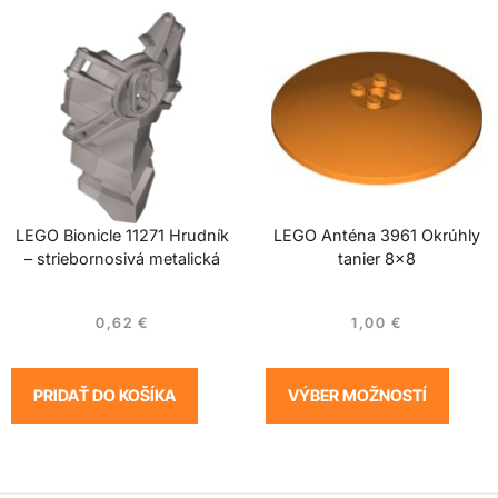
LEGO Bionicle 11271 Hrudník
LEGO Anténa 3961 Okrúhly
– striebornosivá metalická
tanier 8×8
0,62
€
1,00
€
PRIDAŤ DO KOŠÍKA
VÝBER MOŽNOSTÍ