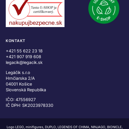
KONTAKT
+421 55 622 23 18
+421 907 919 608
legacik@legacik.sk
Legáčik s.r.o
Hrnčiarska 2/A
04001 Košice
Slovenská Republika
IČO: 47556927
IČ DPH: SK2023978330
Logo LEGO, minifigures, DUPLO, LEGENDS OF CHIMA, NINJAGO, BIONICLE,