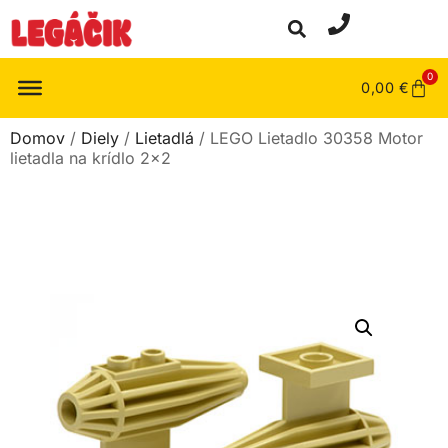
0
0,00
€
Domov
/
Diely
/
Lietadlá
/ LEGO Lietadlo 30358 Motor
lietadla na krídlo 2×2