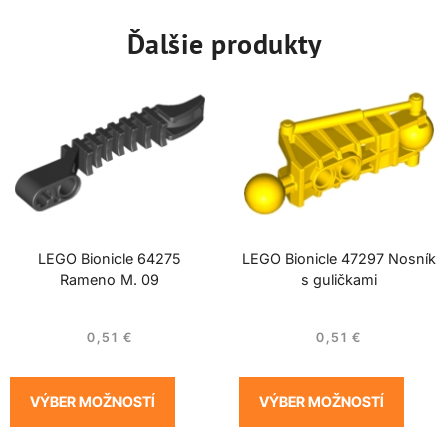
Ďalšie produkty
LEGO Bionicle 64275
LEGO Bionicle 47297 Nosník
Rameno M. 09
s guličkami
0,51
€
0,51
€
VÝBER MOŽNOSTÍ
VÝBER MOŽNOSTÍ