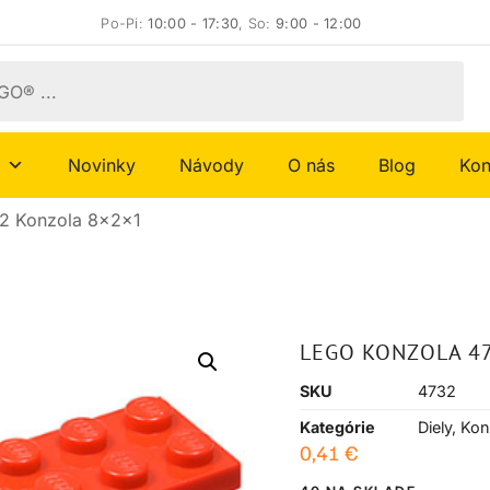
Po-Pi:
10:00 - 17:30
, So:
9:00 - 12:00
Novinky
Návody
O nás
Blog
Kon
2 Konzola 8x2x1
LEGO KONZOLA 4
SKU
4732
Kategórie
Diely
,
Kon
0,41
€