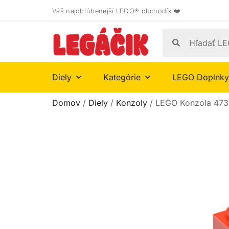
Váš najobľúbenejší LEGO® obchodík ❤️
Diely
Kategórie
LEGO Doplnky
Domov
/
Diely
/
Konzoly
/ LEGO Konzola 473