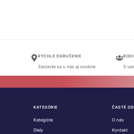
RÝCHLE DORUČENIE
ROD
Zastavte sa u nás aj osobne
S vam
KATEGÓRIE
ČASTÉ O
Kategórie
O nás
Diely
Kontakt