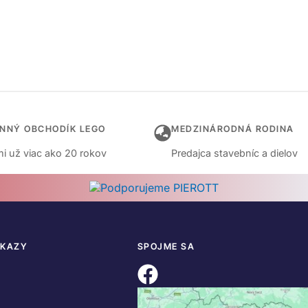
INNÝ OBCHODÍK LEGO
MEDZINÁRODNÁ RODINA
i už viac ako 20 rokov
Predajca stavebníc a dielov
DKAZY
SPOJME SA