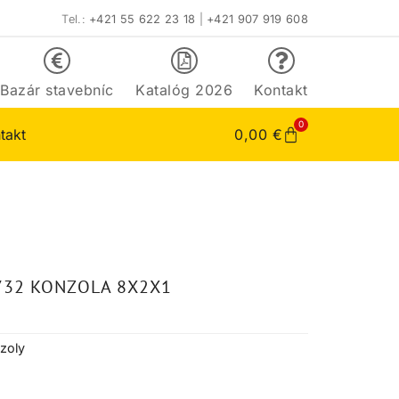
Tel.:
+421 55 622 23 18
|
+421 907 919 608
Bazár stavebníc
Katalóg 2026
Kontakt
0
takt
0,00
€
732 KONZOLA 8X2X1
zoly