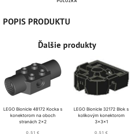
POLOŽKA
POPIS PRODUKTU
Ďalšie produkty
LEGO Bionicle 48172 Kocka s
LEGO Bionicle 32172 Blok s
konektorom na oboch
kolíkovým konektorom
stranách 2×2
3x3x1
0,51
€
0,51
€