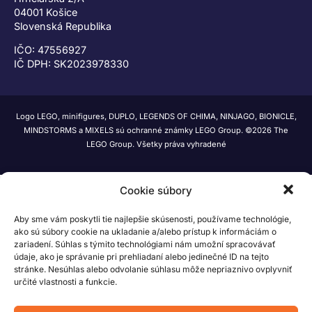
04001 Košice
Slovenská Republika
IČO: 47556927
IČ DPH: SK2023978330
Logo LEGO, minifigures, DUPLO, LEGENDS OF CHIMA, NINJAGO, BIONICLE,
MINDSTORMS a MIXELS sú ochranné známky LEGO Group. ©2026 The
LEGO Group. Všetky práva vyhradené
Cookie súbory
Aby sme vám poskytli tie najlepšie skúsenosti, používame technológie,
ako sú súbory cookie na ukladanie a/alebo prístup k informáciám o
zariadení. Súhlas s týmito technológiami nám umožní spracovávať
údaje, ako je správanie pri prehliadaní alebo jedinečné ID na tejto
stránke. Nesúhlas alebo odvolanie súhlasu môže nepriaznivo ovplyvniť
určité vlastnosti a funkcie.