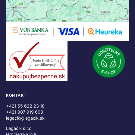
KONTAKT
+421 55 622 23 18
+421 907 919 608
legacik@legacik.sk
Legáčik s.r.o
Hrnčiarska 2/A