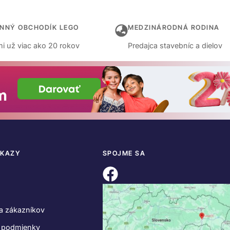
INNÝ OBCHODÍK LEGO
MEDZINÁRODNÁ RODINA
i už viac ako 20 rokov
Predajca stavebníc a dielov
DKAZY
SPOJME SA
a zákazníkov
 podmienky