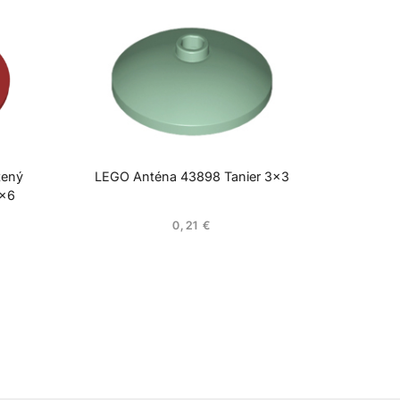
tený
LEGO Anténa 43898 Tanier 3×3
6×6
0,21
€