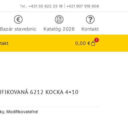
Tel.:
+421 55 622 23 18
|
+421 907 919 608
Bazár stavebníc
Katalóg 2026
Kontakt
0
takt
0,00
€
FIKOVANÁ 6212 KOCKA 4×10
ky
,
Modifikovateľné