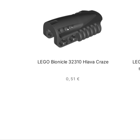
LEGO Bionicle 32310 Hlava Craze
LEG
0,51
€