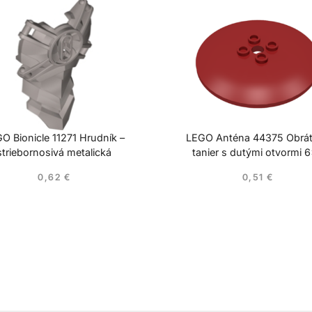
O Bionicle 11271 Hrudník –
LEGO Anténa 44375 Obrá
striebornosivá metalická
tanier s dutými otvormi 
0,62
€
0,51
€