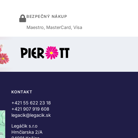
BEZPEČNÝ NÁKUP
Maestro, MasterCard, Visa
KONTAKT
+421 55 622 23 18
+421 907 919 608
legacik@legacik.sk
Legáčik s.r.o
Hrnčiarska 2/A