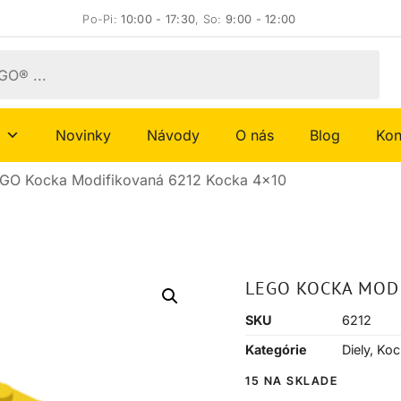
Po-Pi:
10:00 - 17:30
, So:
9:00 - 12:00
Novinky
Návody
O nás
Blog
Kon
GO Kocka Modifikovaná 6212 Kocka 4×10
LEGO KOCKA MODI
SKU
6212
Kategórie
Diely
,
Koc
15 NA SKLADE