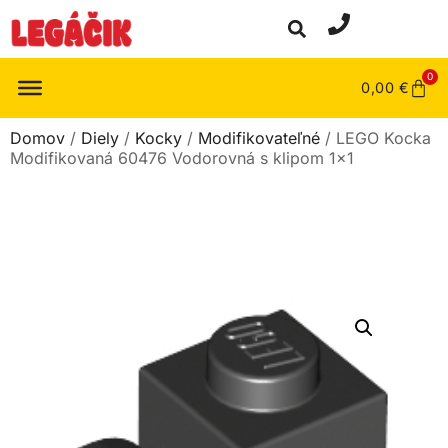
0
0,00
€
Domov
/
Diely
/
Kocky
/
Modifikovateľné
/ LEGO Kocka
Modifikovaná 60476 Vodorovná s klipom 1×1