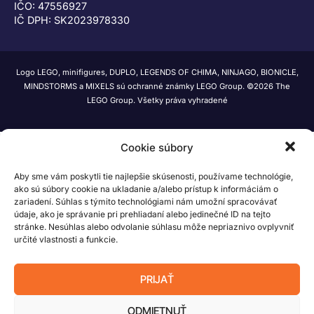
IČO: 47556927
IČ DPH: SK2023978330
Logo LEGO, minifigures, DUPLO, LEGENDS OF CHIMA, NINJAGO, BIONICLE,
MINDSTORMS a MIXELS sú ochranné známky LEGO Group. ©2026 The
LEGO Group. Všetky práva vyhradené
Cookie súbory
Aby sme vám poskytli tie najlepšie skúsenosti, používame technológie,
ako sú súbory cookie na ukladanie a/alebo prístup k informáciám o
zariadení. Súhlas s týmito technológiami nám umožní spracovávať
údaje, ako je správanie pri prehliadaní alebo jedinečné ID na tejto
stránke. Nesúhlas alebo odvolanie súhlasu môže nepriaznivo ovplyvniť
určité vlastnosti a funkcie.
PRIJAŤ
ODMIETNUŤ