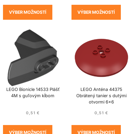
VÝBER MOŽNOSTÍ
VÝBER MOŽNOSTÍ
LEGO Bionicle 14533 Plášť
LEGO Anténa 44375
4M s guľovým kĺbom
Obrátený tanier s dutými
otvormi 6×6
0,51
€
0,51
€
VÝBER MOŽNOSTÍ
VÝBER MOŽNOSTÍ