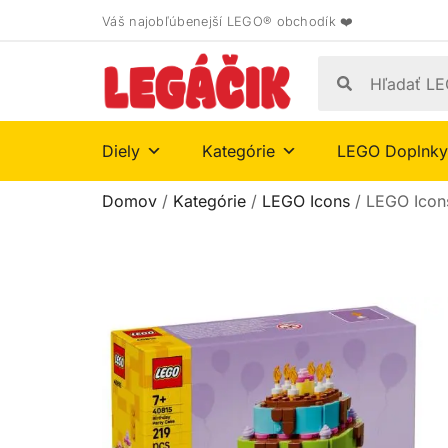
Váš najobľúbenejší LEGO® obchodík ❤️
Diely
Kategórie
LEGO Doplnky
Domov
/
Kategórie
/
LEGO Icons
/ LEGO Icon