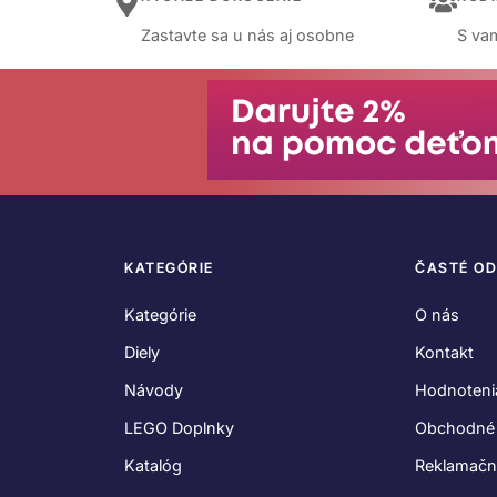
Zastavte sa u nás aj osobne
S vam
KATEGÓRIE
ČASTÉ O
Kategórie
O nás
Diely
Kontakt
Návody
Hodnoteni
LEGO Doplnky
Obchodné
Katalóg
Reklamačn