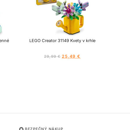
enné
LEGO Creator 31149 Kvety v krhle
25,49
€
29,99
€
BEZPEČNÝ NÁKUP