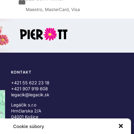
Maestro, MasterCard, Visa
KONTAKT
+421 55 622 23 18
+421 907 919 608
legacik@legacik.sk
Legáčik s.r.o
Hrnčiarska 2/A
04001 Košice
Slovenská Republika
Cookie súbory
IČO: 47556927