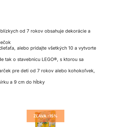
blízkych od 7 rokov obsahuje dekorácie a
iečok
eťaťa, alebo pridajte všetkých 10 a vytvorte
de tak o stavebnicu LEGO®, s ktorou sa
arček pre deti od 7 rokov alebo kohokoľvek,
šírku a 9 cm do hĺbky
ZĽAVA -15%