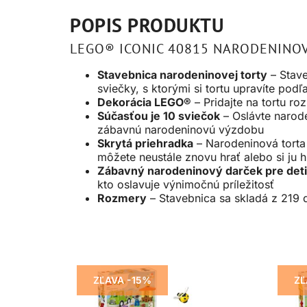
POPIS PRODUKTU
LEGO® ICONIC 40815 NARODENINO
Stavebnica narodeninovej torty
– Stave
sviečky, s ktorými si tortu upravíte podľ
Dekorácia LEGO®
– Pridajte na tortu r
Súčasťou je 10 sviečok
– Oslávte narode
zábavnú narodeninovú výzdobu
Skrytá priehradka
– Narodeninová torta 
môžete neustále znovu hrať alebo si ju h
Zábavný narodeninový darček pre deti
kto oslavuje výnimočnú príležitosť
Rozmery
– Stavebnica sa skladá z 219 
ZĽAVA -15%
ZĽ