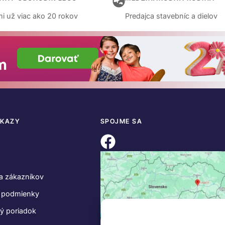
i už viac ako 20 rokov
Predajca stavebníc a dielov
DKAZY
SPOJME SA
a zákazníkov
 podmienky
ý poriadok