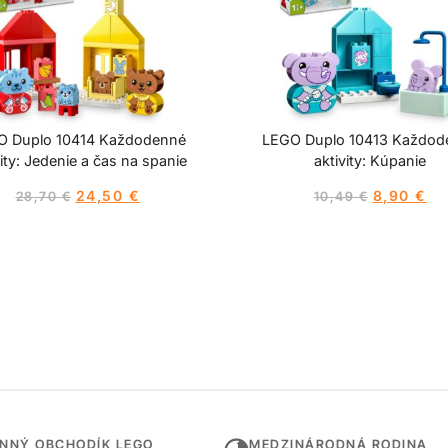
O Duplo 10414 Každodenné
LEGO Duplo 10413 Každod
vity: Jedenie a čas na spanie
aktivity: Kúpanie
24,50
€
8,90
€
28,70
€
10,49
€
INNÝ OBCHODÍK LEGO
MEDZINÁRODNÁ RODINA