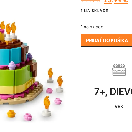
14,99
€
1 NA SKLADE
1 na sklade
PRIDAŤ DO KOŠÍKA
7+
,
DIE
VEK