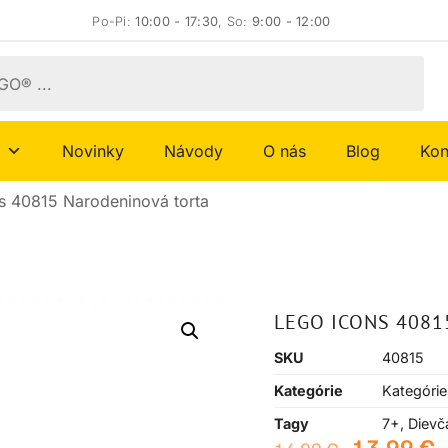
Po-Pi:
10:00 - 17:30
, So:
9:00 - 12:00
Novinky
Návody
O nás
Blog
Kon
s 40815 Narodeninová torta
LEGO ICONS 408
SKU
40815
Kategórie
Kategórie
Tagy
7+
,
Dievč
13,99
€