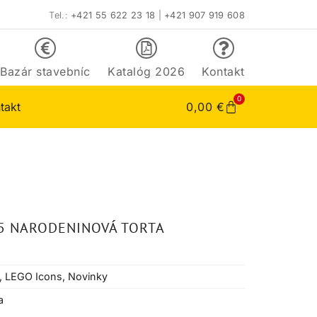
Tel.:
+421 55 622 23 18
|
+421 907 919 608
Bazár stavebníc
Katalóg 2026
Kontakt
0
takt
0,00
€
15 NARODENINOVÁ TORTA
,
LEGO Icons
,
Novinky
a