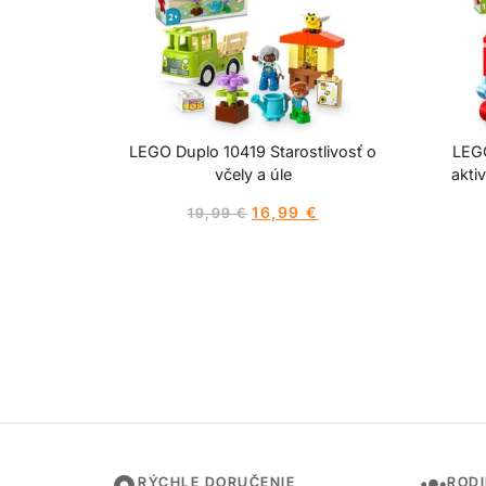
LEGO Duplo 10419 Starostlivosť o
LEG
včely a úle
akti
16,99
€
19,99
€
RÝCHLE DORUČENIE
ROD