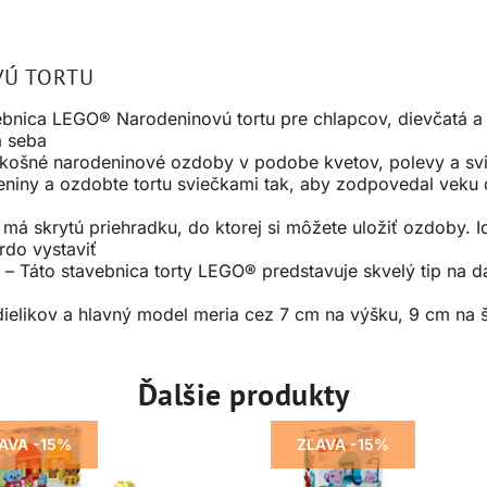
VÚ TORTU
bnica LEGO® Narodeninovú tortu pre chlapcov, dievčatá a 
a seba
ozkošné narodeninové ozdoby v podobe kvetov, polevy a sv
niny a ozdobte tortu sviečkami tak, aby zodpovedal veku di
má skrytú priehradku, do ktorej si môžete uložiť ozdoby. I
rdo vystaviť
– Táto stavebnica torty LEGO® predstavuje skvelý tip na d
dielikov a hlavný model meria cez 7 cm na výšku, 9 cm na 
Ďalšie produkty
AVA -15%
ZĽAVA -15%