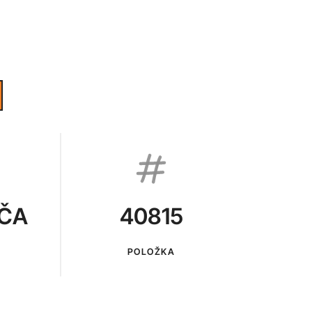
VČA
40815
POLOŽKA