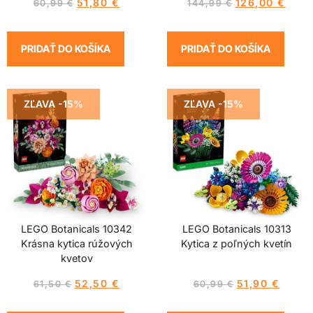
51,80
€
126,00
€
60,99
€
144,99
€
PRIDAŤ DO KOŠÍKA
PRIDAŤ DO KOŠÍKA
ZĽAVA -15%
ZĽAVA -15%
LEGO Botanicals 10342
LEGO Botanicals 10313
Krásna kytica rúžových
Kytica z poľných kvetín
kvetov
52,50
€
51,90
€
61,50
€
60,99
€