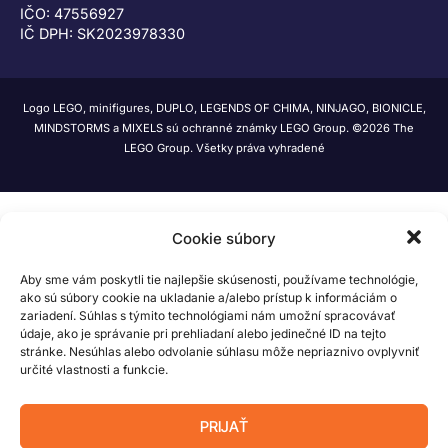
IČO: 47556927
IČ DPH: SK2023978330
Logo LEGO, minifigures, DUPLO, LEGENDS OF CHIMA, NINJAGO, BIONICLE,
MINDSTORMS a MIXELS sú ochranné známky LEGO Group. ©2026 The
LEGO Group. Všetky práva vyhradené
Cookie súbory
Aby sme vám poskytli tie najlepšie skúsenosti, používame technológie,
ako sú súbory cookie na ukladanie a/alebo prístup k informáciám o
zariadení. Súhlas s týmito technológiami nám umožní spracovávať
údaje, ako je správanie pri prehliadaní alebo jedinečné ID na tejto
stránke. Nesúhlas alebo odvolanie súhlasu môže nepriaznivo ovplyvniť
určité vlastnosti a funkcie.
PRIJAŤ