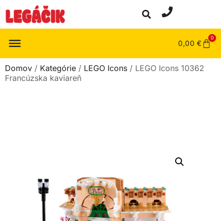
0
0,00
€
Domov
/
Kategórie
/
LEGO Icons
/ LEGO Icons 10362
Francúzska kaviareň