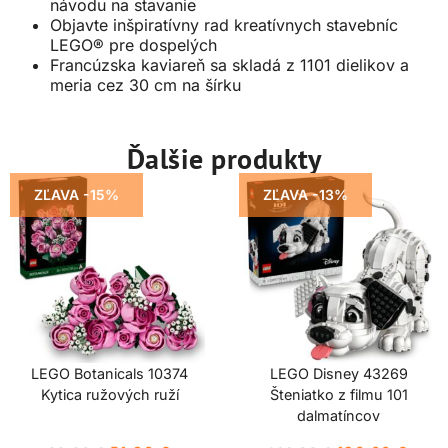
návodu na stavanie
Objavte inšpiratívny rad kreatívnych stavebníc
LEGO® pre dospelých
Francúzska kaviareň sa skladá z 1101 dielikov a
meria cez 30 cm na šírku
Ďalšie produkty
ZĽAVA -15%
ZĽAVA -13%
LEGO Botanicals 10374
LEGO Disney 43269
Kytica ružových ruží
Šteniatko z filmu 101
dalmatíncov