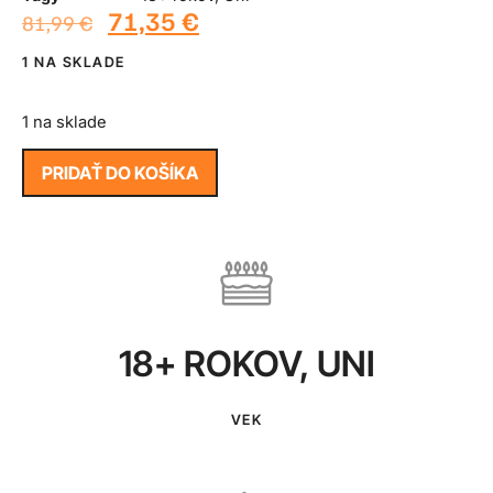
71,35
€
81,99
€
1 NA SKLADE
1 na sklade
PRIDAŤ DO KOŠÍKA
18+ ROKOV
,
UNI
VEK