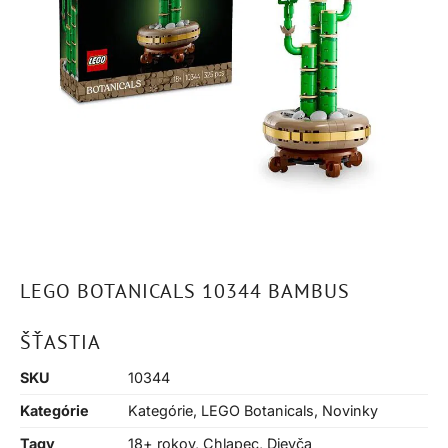
LEGO BOTANICALS 10344 BAMBUS
ŠŤASTIA
SKU
10344
Kategórie
Kategórie
,
LEGO Botanicals
,
Novinky
Tagy
18+ rokov
,
Chlapec
,
Dievča