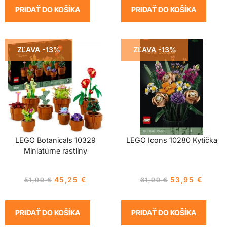
PRIDAŤ DO KOŠÍKA
PRIDAŤ DO KOŠÍKA
ZĽAVA -13%
ZĽAVA -13%
LEGO Botanicals 10329
LEGO Icons 10280 Kytička
Miniatúrne rastliny
45,25
€
53,95
€
51,99
€
61,99
€
PRIDAŤ DO KOŠÍKA
PRIDAŤ DO KOŠÍKA