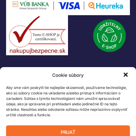
KONTAKT
Cookie súbory
+421 55 622 23 18
+421 907 919 608
Aby sme vám poskytli tie najlepšie skúsenosti, používame technológie,
legacik@legacik.sk
ako sú súbory cookie na ukladanie a/alebo prístup k informáciám o
zariadení. Súhlas s týmito technológiami nám umožní spracovávať
Legáčik s.r.o
údaje, ako je správanie pri prehliadaní alebo jedinečné ID na tejto
Hrnčiarska 2/A
stránke. Nesúhlas alebo odvolanie súhlasu môže nepriaznivo ovplyvniť
04001 Košice
určité vlastnosti a funkcie.
Slovenská Republika
IČO: 47556927
PRIJAŤ