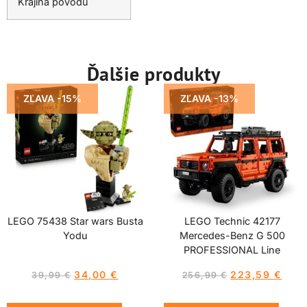
Krajina pôvodu
Ďalšie produkty
ZĽAVA -15%
ZĽAVA -13%
LEGO 75438 Star wars Busta
LEGO Technic 42177
Yodu
Mercedes-Benz G 500
PROFESSIONAL Line
34,00
€
223,59
€
39,99
€
256,99
€