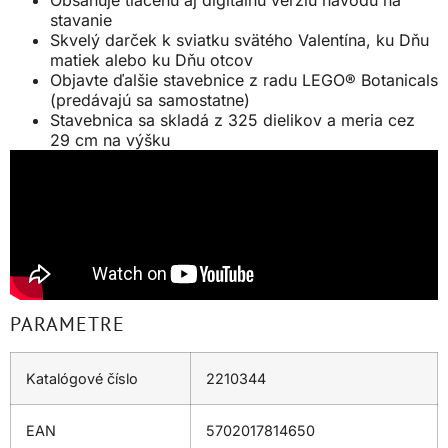
Obsahuje tlačenú aj digitálnu verziu návodu na
stavanie
Skvelý darček k sviatku svätého Valentína, ku Dňu
matiek alebo ku Dňu otcov
Objavte ďalšie stavebnice z radu LEGO® Botanicals
(predávajú sa samostatne)
Stavebnica sa skladá z 325 dielikov a meria cez
29 cm na výšku
PARAMETRE
Katalógové číslo
2210344
EAN
5702017814650