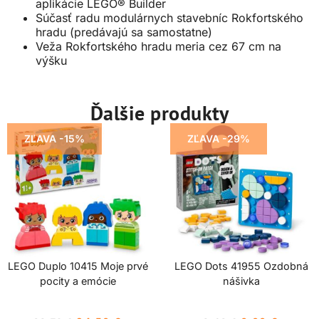
aplikácie LEGO® Builder
Súčasť radu modulárnych stavebníc Rokfortského
hradu (predávajú sa samostatne)
Veža Rokfortského hradu meria cez 67 cm na
výšku
Ďalšie produkty
ZĽAVA -15%
ZĽAVA -29%
LEGO Duplo 10415 Moje prvé
LEGO Dots 41955 Ozdobná
pocity a emócie
nášivka