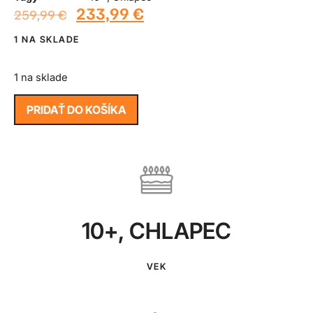
233,99
€
259,99
€
1 NA SKLADE
1 na sklade
PRIDAŤ DO KOŠÍKA
10+
,
CHLAPEC
VEK