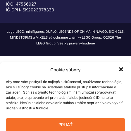
IČO: 47556927
IČ DPH: SK2023978330
Logo LEGO, minifigures, DUPLO, LEGENDS OF CHIMA, NINJAGO, BIONICLE,
MINDSTORMS a MIXELS sú ochranné známky LEGO Group. ©2026 The
LEGO Group. Všetky práva vyhradené
Cookie súbory
Aby sme vám poskytli tie najlepšie skúsenosti, používame technológie,
ako sú súbory cookie na ukladanie a/alebo prístup k informáciám o
zariadení. Súhlas s týmito technológiami nám umožní spracovávať
údaje, ako je správanie pri prehliadaní alebo jedinečné ID na tejto
stránke. Nesúhlas alebo odvolanie súhlasu môže nepriaznivo ovplyvniť
určité vlastnosti a funkcie.
PRIJAŤ