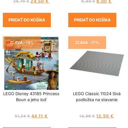
24,50
€
6,00
€
28,70
€
8,49
€
PRIDAŤ DO KOŠÍKA
PRIDAŤ DO KOŠÍKA
ZĽAVA -14%
ZĽAVA -17%
LEGO Disney 43185 Princess
LEGO Classic 11024 Sivá
Boun a jeho loď
podložka na stavanie
44,11
€
12,50
€
51,24
€
14,99
€