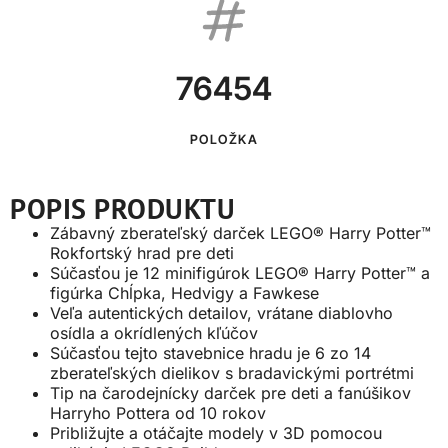
76454
POLOŽKA
POPIS PRODUKTU
Zábavný zberateľský darček LEGO® Harry Potter™
Rokfortský hrad pre deti
Súčasťou je 12 minifigúrok LEGO® Harry Potter™ a
figúrka Chĺpka, Hedvigy a Fawkese
Veľa autentických detailov, vrátane diablovho
osídla a okrídlených kľúčov
Súčasťou tejto stavebnice hradu je 6 zo 14
zberateľských dielikov s bradavickými portrétmi
Tip na čarodejnícky darček pre deti a fanúšikov
Harryho Pottera od 10 rokov
Približujte a otáčajte modely v 3D pomocou