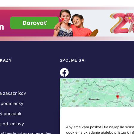
DKAZY
SPOJME SA
a zákazníkov
 podmienky
ý poriadok
e od zmluvy
Aby sme vám poskytli tie najlepšie skús
cookie na ukladanie a/alebo prístup k i
užívania súborov cookies