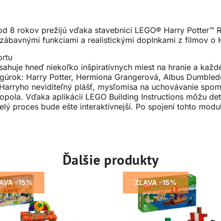
 od 8 rokov prežijú vďaka stavebnici LEGO® Harry Potter™
zábavnými funkciami a realistickými doplnkami z filmov o 
ortu
uje hneď niekoľko inšpiratívnych miest na hranie a každé z
nifigúrok: Harry Potter, Hermiona Grangerová, Albus Dumbl
Harryho neviditeľný plášť, mysľomisa na uchovávanie spo
 popola. Vďaka aplikácii LEGO Building Instructions môžu de
ý proces bude ešte interaktívnejší. Po spojení tohto modul
Ďalšie produkty
AVA -15%
ZĽAVA -15%