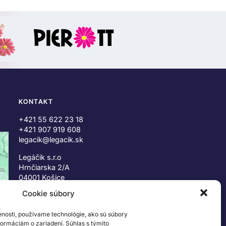
KONTAKT
+421 55 622 23 18
+421 907 919 608
legacik@legacik.sk
Legáčik s.r.o
Hrnčiarska 2/A
04001 Košice
Slovenská Republika
Cookie súbory
IČO: 47556927
enosti, používame technológie, ako sú súbory
IČ DPH: SK2023978330
nformáciám o zariadení. Súhlas s týmito