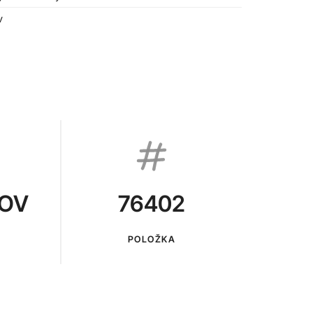
v
KOV
76402
POLOŽKA