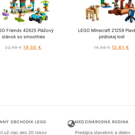
GO Friends 42625 Plážový
LEGO Minecraft 21259 Plav
stánok so smoothies
pirátskej lodi
19,55
€
12,61
€
22,99
€
14,86
€
INNÝ OBCHODÍK LEGO
MEDZINÁRODNÁ RODINA
i už viac ako 20 rokov
Predajca stavebníc a dielov