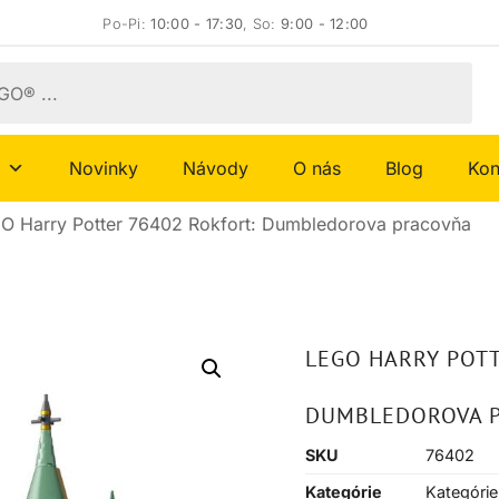
Po-Pi:
10:00 - 17:30
, So:
9:00 - 12:00
Novinky
Návody
O nás
Blog
Kon
O Harry Potter 76402 Rokfort: Dumbledorova pracovňa
LEGO HARRY POTT
DUMBLEDOROVA 
SKU
76402
Kategórie
Kategórie