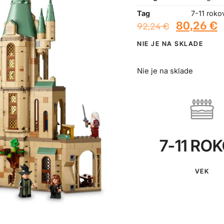
Tag
7-11 roko
80,26
€
92,24
€
NIE JE NA SKLADE
Nie je na sklade
7-11 RO
VEK