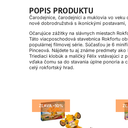
POPIS PRODUKTU
Čarodejnice, čarodejníci a muklovia vo veku
nové dobrodružstvá s ikonickými postavami, 
Očarujúce zážitky na slávnych miestach Rokf
Táto viacposchodová stavebnica Rokfortu obsah
populárnej filmovej série. Súčasťou je 6 mi
Pinceová. Nájdete tu aj známe predmety ako 
Triediaci klobúk a maličký Félix vstávajúci z
vďaka čomu sa do stavania úplne ponoria a cel
celý rokfortský hrad.
ZĽAVA -10%
ZĽ