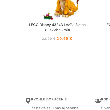
LEGO Disney 43243 Levíča Simba
LE
z Levieho kráľa
20,69
€
22,99
€
RÝCHLE DORUČENIE
ROD
Zastavte sa u nás aj osobne
S vam