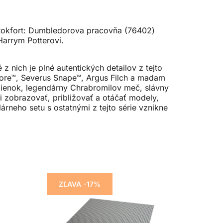
 Rokfort: Dumbledorova pracovňa (76402)
Harrym Potterovi.
 nich je plné autentických detailov z tejto
edore™, Severus Snape™, Argus Filch a madam
mienok, legendárny Chrabromilov meč, slávny
ti zobrazovať, približovať a otáčať modely,
árneho setu s ostatnými z tejto série vznikne
ZĽAVA -17%