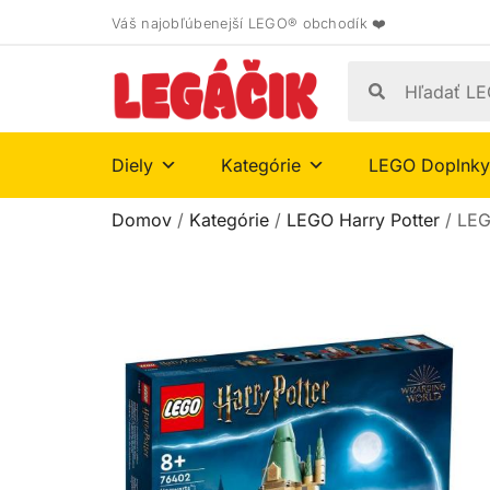
Váš najobľúbenejší LEGO® obchodík ❤️
Diely
Kategórie
LEGO Doplnky
Domov
/
Kategórie
/
LEGO Harry Potter
/ LEG