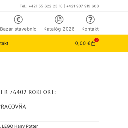
Tel.:
+421 55 622 23 18
|
+421 907 919 608
Bazár stavebníc
Katalóg 2026
Kontakt
0
takt
0,00
€
ER 76402 ROKFORT:
PRACOVŇA
,
LEGO Harry Potter