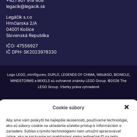
+421 907 919 608
legacik@legacik.sk
Legáčik s.r.o
Hrnčiarska 2/A
04001 Košice
Slovenská Republika
IČO: 47556927
IČ DPH: SK2023978330
Logo LEGO, minifigures, DUPLO, LEGENDS OF CHIMA, NINJAGO, BIONICLE,
MINDSTORMS a MIXELS sú ochranné známky LEGO Group. ©2026 The
LEGO Group. Všetky práva vyhradené
Cookie súbory
Aby sme vám poskytli tie najlepšie skúsenosti, používame technológie,
ako sú súbory cookie na ukladanie a/alebo prístup k informáciám o
zariadení. Súhlas s týmito technológiami nám umožní spracovávať
údaje, ako je správanie pri prehliadaní alebo jedinečné ID na tejto