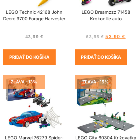
LEGO Technic 42168 John
LEGO Dreamzzz 71458
Deere 9700 Forage Harvester
Krokodílie auto
53,90
€
43,99
€
63,55
€
PRIDAŤ DO KOŠÍKA
PRIDAŤ DO KOŠÍKA
ZĽAVA -13%
ZĽAVA -15%
LEGO Marvel 76279 Spider-
LEGO City 60304 Križovatka