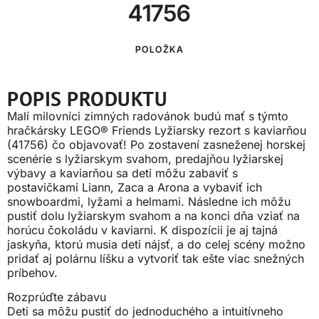
41756
POLOŽKA
POPIS PRODUKTU
Malí milovníci zimných radovánok budú mať s týmto
hračkársky LEGO® Friends Lyžiarsky rezort s kaviarňou
(41756) čo objavovať! Po zostavení zasneženej horskej
scenérie s lyžiarskym svahom, predajňou lyžiarskej
výbavy a kaviarňou sa deti môžu zabaviť s
postavičkami Liann, Zaca a Arona a vybaviť ich
snowboardmi, lyžami a helmami. Následne ich môžu
pustiť dolu lyžiarskym svahom a na konci dňa vziať na
horúcu čokoládu v kaviarni. K dispozícii je aj tajná
jaskyňa, ktorú musia deti nájsť, a do celej scény možno
pridať aj polárnu líšku a vytvoriť tak ešte viac snežných
príbehov.
Rozprúďte zábavu
Deti sa môžu pustiť do jednoduchého a intuitívneho