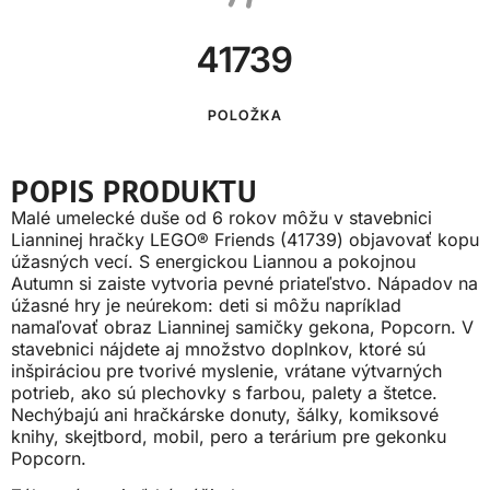
41739
POLOŽKA
POPIS PRODUKTU
Malé umelecké duše od 6 rokov môžu v stavebnici
Lianninej hračky LEGO® Friends (41739) objavovať kopu
úžasných vecí. S energickou Liannou a pokojnou
Autumn si zaiste vytvoria pevné priateľstvo. Nápadov na
úžasné hry je neúrekom: deti si môžu napríklad
namaľovať obraz Lianninej samičky gekona, Popcorn. V
stavebnici nájdete aj množstvo doplnkov, ktoré sú
inšpiráciou pre tvorivé myslenie, vrátane výtvarných
potrieb, ako sú plechovky s farbou, palety a štetce.
Nechýbajú ani hračkárske donuty, šálky, komiksové
knihy, skejtbord, mobil, pero a terárium pre gekonku
Popcorn.