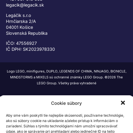
legacik@legacik.sk
Legáčik s.r.o
Hrnčiarska 2/A
04001 Košice
Slovenská Republika
IČO: 47556927
IČ DPH: SK2023978330
Logo LEGO, minifigures, DUPLO, LEGENDS OF CHIMA, NINJAGO, BIONICLE,
MINDSTORMS a MIXELS sú ochranné známky LEGO Group. ©2026 The
LEGO Group. Všetky práva vyhradené
Cookie súbory
Aby sme vám poskytli tie najlepšie skúsenosti, používame technológie,
ako sú súbory cookie na ukladanie a/alebo prístup k informáciám o
zariadení. Súhlas s týmito technológiami nám umožní spracovávať
údaje, ako je správanie pri prehliadaní alebo jedinečné ID na tejto