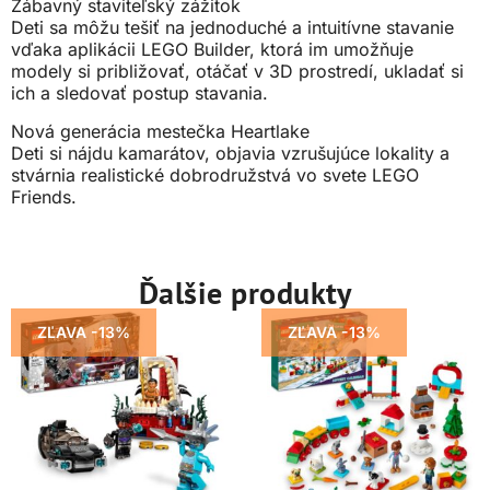
Zábavný staviteľský zážitok
Deti sa môžu tešiť na jednoduché a intuitívne stavanie
vďaka aplikácii LEGO Builder, ktorá im umožňuje
modely si približovať, otáčať v 3D prostredí, ukladať si
ich a sledovať postup stavania.
Nová generácia mestečka Heartlake
Deti si nájdu kamarátov, objavia vzrušujúce lokality a
stvárnia realistické dobrodružstvá vo svete LEGO
Friends.
Ďalšie produkty
ZĽAVA -13%
ZĽAVA -13%