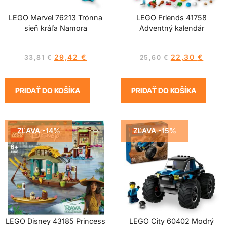
LEGO Marvel 76213 Trónna
LEGO Friends 41758
sieň kráľa Namora
Adventný kalendár
29,42
€
22,30
€
33,81
€
25,60
€
PRIDAŤ DO KOŠÍKA
PRIDAŤ DO KOŠÍKA
ZĽAVA -14%
ZĽAVA -15%
LEGO Disney 43185 Princess
LEGO City 60402 Modrý