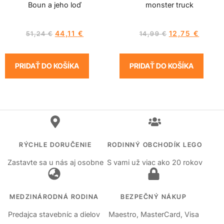
Boun a jeho loď
monster truck
44,11
€
12,75
€
51,24
€
14,99
€
PRIDAŤ DO KOŠÍKA
PRIDAŤ DO KOŠÍKA
RÝCHLE DORUČENIE
RODINNÝ OBCHODÍK LEGO
Zastavte sa u nás aj osobne
S vami už viac ako 20 rokov
MEDZINÁRODNÁ RODINA
BEZPEČNÝ NÁKUP
Predajca stavebníc a dielov
Maestro, MasterCard, Visa