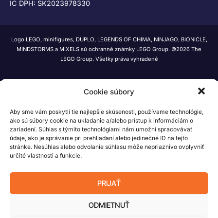
IČ DPH: SK2023978330
Logo LEGO, minifigures, DUPLO, LEGENDS OF CHIMA, NINJAGO, BIONICLE,
MINDSTORMS a MIXELS sú ochranné známky LEGO Group. ©2026 The
LEGO Group. Všetky práva vyhradené
Cookie súbory
Aby sme vám poskytli tie najlepšie skúsenosti, používame technológie,
ako sú súbory cookie na ukladanie a/alebo prístup k informáciám o
zariadení. Súhlas s týmito technológiami nám umožní spracovávať
údaje, ako je správanie pri prehliadaní alebo jedinečné ID na tejto
stránke. Nesúhlas alebo odvolanie súhlasu môže nepriaznivo ovplyvniť
určité vlastnosti a funkcie.
PRIJAŤ
ODMIETNUŤ