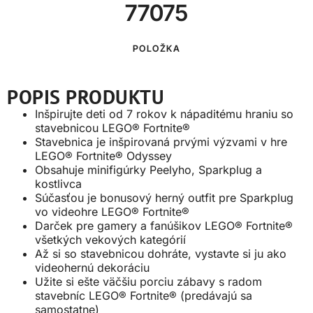
77075
POLOŽKA
POPIS PRODUKTU
Inšpirujte deti od 7 rokov k nápaditému hraniu so
stavebnicou LEGO® Fortnite®
Stavebnica je inšpirovaná prvými výzvami v hre
LEGO® Fortnite® Odyssey
Obsahuje minifigúrky Peelyho, Sparkplug a
kostlivca
Súčasťou je bonusový herný outfit pre Sparkplug
vo videohre LEGO® Fortnite®
Darček pre gamery a fanúšikov LEGO® Fortnite®
všetkých vekových kategórií
Až si so stavebnicou dohráte, vystavte si ju ako
videohernú dekoráciu
Užite si ešte väčšiu porciu zábavy s radom
stavebníc LEGO® Fortnite® (predávajú sa
samostatne)