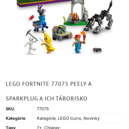
LEGO FORTNITE 77075 PEELY A
SPARKPLUG A ICH TÁBORISKO
SKU
77075
Kategórie
Kategórie
,
LEGO Icons
,
Novinky
Tagy
7+
,
Chlapec