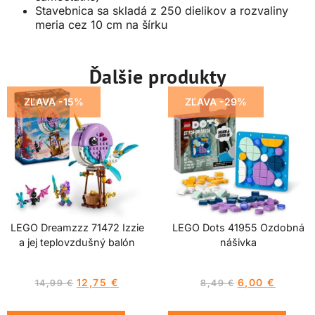
Stavebnica sa skladá z 250 dielikov a rozvaliny
meria cez 10 cm na šírku
Ďalšie produkty
ZĽAVA -15%
ZĽAVA -29%
LEGO Dreamzzz 71472 Izzie
LEGO Dots 41955 Ozdobná
a jej teplovzdušný balón
nášivka
12,75
€
6,00
€
14,99
€
8,49
€