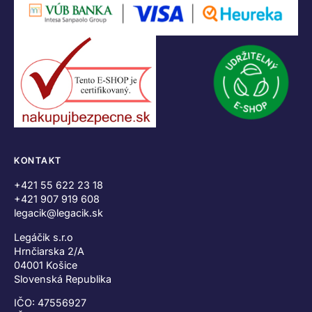
KONTAKT
+421 55 622 23 18
+421 907 919 608
legacik@legacik.sk
Legáčik s.r.o
Hrnčiarska 2/A
04001 Košice
Slovenská Republika
IČO: 47556927