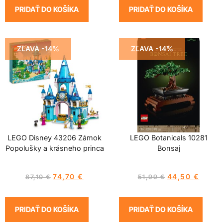
PRIDAŤ DO KOŠÍKA
PRIDAŤ DO KOŠÍKA
ZĽAVA -14%
ZĽAVA -14%
LEGO Disney 43206 Zámok
LEGO Botanicals 10281
Popolušky a krásneho princa
Bonsaj
74,70
€
44,50
€
87,10
€
51,99
€
PRIDAŤ DO KOŠÍKA
PRIDAŤ DO KOŠÍKA