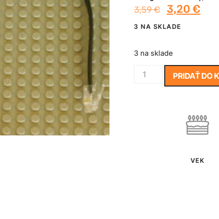
3,20
€
3,59
€
3 NA SKLADE
3 na sklade
PRIDAŤ DO 
VEK