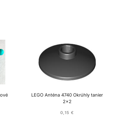
cové
LEGO Anténa 4740 Okrúhly tanier
2×2
0,15
€