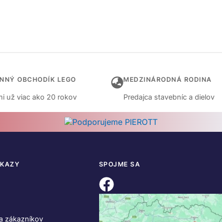
INNÝ OBCHODÍK LEGO
MEDZINÁRODNÁ RODINA
i už viac ako 20 rokov
Predajca stavebníc a dielov
DKAZY
SPOJME SA
a zákazníkov