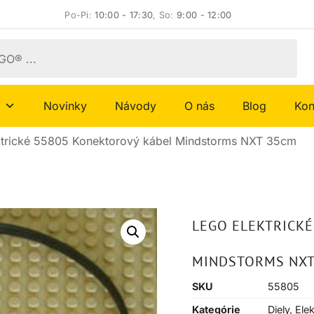
Po-Pi:
10:00 - 17:30
, So:
9:00 - 12:00
Novinky
Návody
O nás
Blog
Kon
trické 55805 Konektorový kábel Mindstorms NXT 35cm
LEGO ELEKTRICKÉ
MINDSTORMS NXT
SKU
55805
Kategórie
Diely
,
Elek