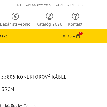
Tel.:
+421 55 622 23 18
|
+421 907 919 608
Bazár stavebníc
Katalóg 2026
Kontakt
0
takt
0,00
€
 55805 KONEKTOROVÝ KÁBEL
 35CM
trické
,
Spojky
,
Technic