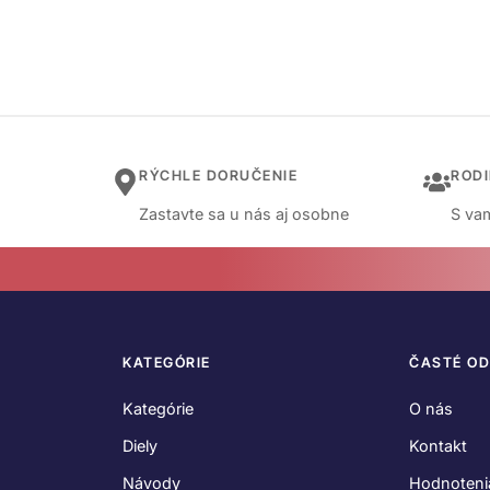
RÝCHLE DORUČENIE
ROD
Zastavte sa u nás aj osobne
S vam
KATEGÓRIE
ČASTÉ O
Kategórie
O nás
Diely
Kontakt
Návody
Hodnoteni