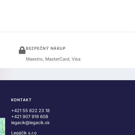
BEZPEČNÝ NÁKUP
Maestro, MasterCard, Visa
KONTAKT
+421 55 622 23 18
+421 907 919 608
legacik@legacik.sk
Legáčik s.r.o