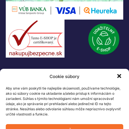
04001 Košice
Slovenská Republika
IČO: 47556927
IČ DPH: SK2023978330
Logo LEGO, minifigures, DUPLO, LEGENDS OF CHIMA, NINJAGO, BIONICLE,
MINDSTORMS a MIXELS sú ochranné známky LEGO Group. ©2026 The
LEGO Group. Všetky práva vyhradené
Cookie súbory
Aby sme vám poskytli tie najlepšie skúsenosti, používame technológie,
ako sú súbory cookie na ukladanie a/alebo prístup k informáciám o
zariadení. Súhlas s týmito technológiami nám umožní spracovávať
údaje, ako je správanie pri prehliadaní alebo jedinečné ID na tejto
stránke. Nesúhlas alebo odvolanie súhlasu môže nepriaznivo ovplyvniť
určité vlastnosti a funkcie.