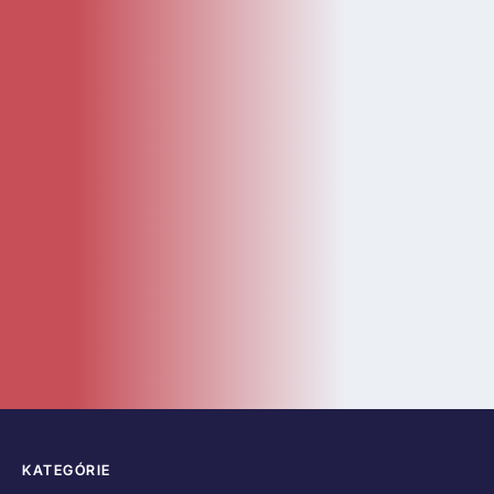
KATEGÓRIE
Kategórie
Diely
Návody
LEGO Doplnky
Katalóg
Novinky
Bazár
ČASTÉ ODKAZY
O nás
Kontakt