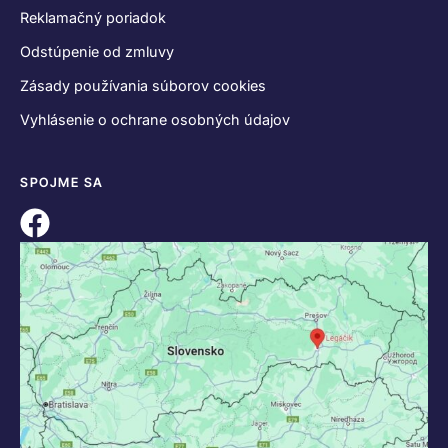
KONTAKT
+421 55 622 23 18
+421 907 919 608
legacik@legacik.sk
Legáčik s.r.o
Hrnčiarska 2/A