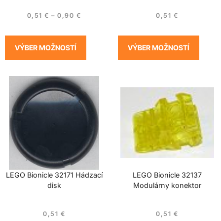
0,51
€
–
0,90
€
0,51
€
VÝBER MOŽNOSTÍ
VÝBER MOŽNOSTÍ
LEGO Bionicle 32171 Hádzací
LEGO Bionicle 32137
disk
Modulárny konektor
0,51
€
0,51
€