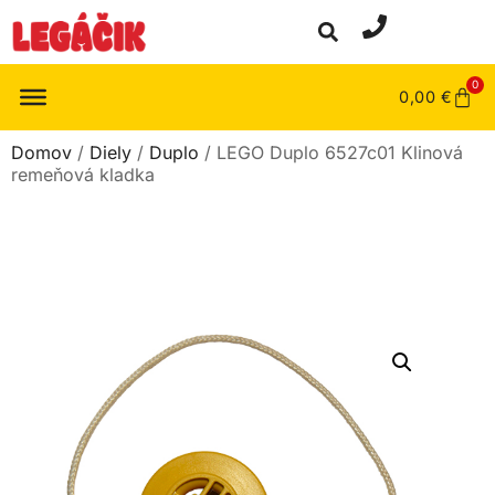
0
0,00
€
Domov
/
Diely
/
Duplo
/ LEGO Duplo 6527c01 Klinová
remeňová kladka