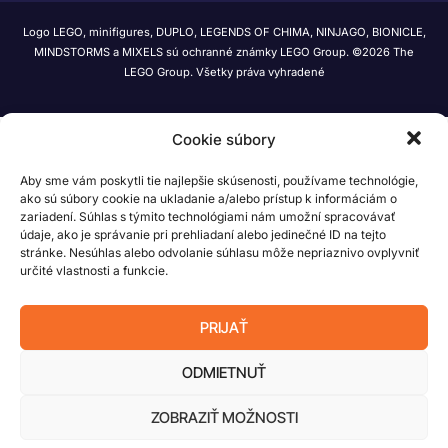
Logo LEGO, minifigures, DUPLO, LEGENDS OF CHIMA, NINJAGO, BIONICLE,
MINDSTORMS a MIXELS sú ochranné známky LEGO Group. ©2026 The
LEGO Group. Všetky práva vyhradené
Cookie súbory
Aby sme vám poskytli tie najlepšie skúsenosti, používame technológie,
ako sú súbory cookie na ukladanie a/alebo prístup k informáciám o
zariadení. Súhlas s týmito technológiami nám umožní spracovávať
údaje, ako je správanie pri prehliadaní alebo jedinečné ID na tejto
stránke. Nesúhlas alebo odvolanie súhlasu môže nepriaznivo ovplyvniť
určité vlastnosti a funkcie.
PRIJAŤ
ODMIETNUŤ
ZOBRAZIŤ MOŽNOSTI