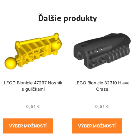
Ďalšie produkty
LEGO Bionicle 47297 Nosník
LEGO Bionicle 32310 Hlava
s guličkami
Craze
0,51
€
0,51
€
VÝBER MOŽNOSTÍ
VÝBER MOŽNOSTÍ