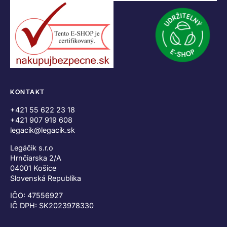
KONTAKT
+421 55 622 23 18
+421 907 919 608
legacik@legacik.sk
Legáčik s.r.o
Hrnčiarska 2/A
04001 Košice
Slovenská Republika
IČO: 47556927
IČ DPH: SK2023978330