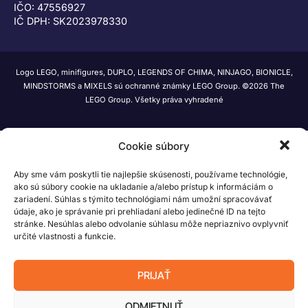
IČO: 47556927
IČ DPH: SK2023978330
Logo LEGO, minifigures, DUPLO, LEGENDS OF CHIMA, NINJAGO, BIONICLE,
MINDSTORMS a MIXELS sú ochranné známky LEGO Group. ©2026 The
LEGO Group. Všetky práva vyhradené
Cookie súbory
Aby sme vám poskytli tie najlepšie skúsenosti, používame technológie,
ako sú súbory cookie na ukladanie a/alebo prístup k informáciám o
zariadení. Súhlas s týmito technológiami nám umožní spracovávať
údaje, ako je správanie pri prehliadaní alebo jedinečné ID na tejto
stránke. Nesúhlas alebo odvolanie súhlasu môže nepriaznivo ovplyvniť
určité vlastnosti a funkcie.
PRIJAŤ
ODMIETNUŤ