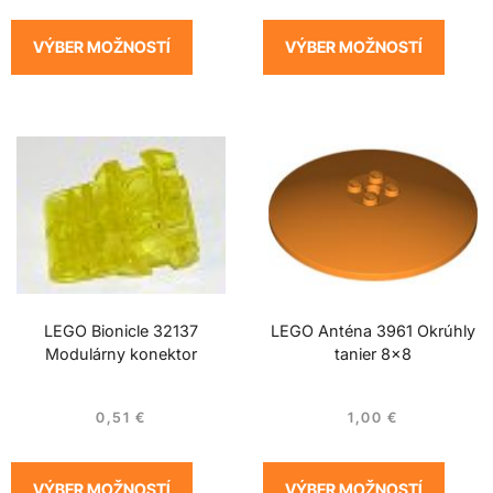
VÝBER MOŽNOSTÍ
VÝBER MOŽNOSTÍ
LEGO Bionicle 32137
LEGO Anténa 3961 Okrúhly
Modulárny konektor
tanier 8×8
0,51
€
1,00
€
VÝBER MOŽNOSTÍ
VÝBER MOŽNOSTÍ