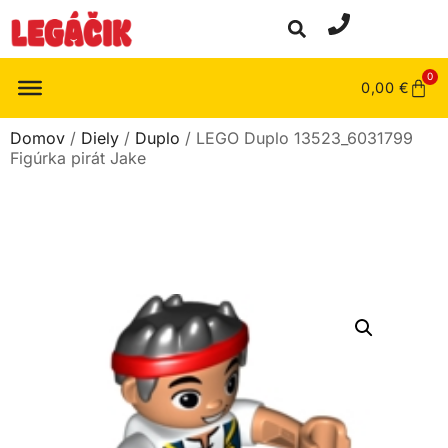
0
0,00
€
Domov
/
Diely
/
Duplo
/ LEGO Duplo 13523_6031799
Figúrka pirát Jake