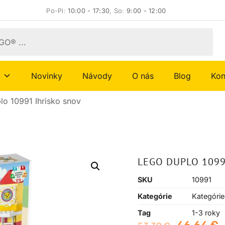
Po-Pi:
10:00 - 17:30
, So:
9:00 - 12:00
Novinky
Návody
O nás
Blog
Kon
o 10991 Ihrisko snov
LEGO DUPLO 1099
SKU
10991
Kategórie
Kategórie
Tag
1-3 roky
46,64
€