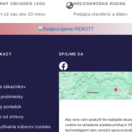
INNÝ OBCHODÍK LEGO
MEDZINÁRODNÁ RODINA
i už viac ako 20 rokov
Predajca stavebníc a dielov
DKAZY
SPOJME SA
a zákazníkov
 podmienky
ý poriadok
e od zmluvy
Aby sme vám poskytli tie najlepšie skús
cookie na ukladanie a/alebo prístup k i
užívania súborov cookies
technológiami nám umožní spracovávať ú