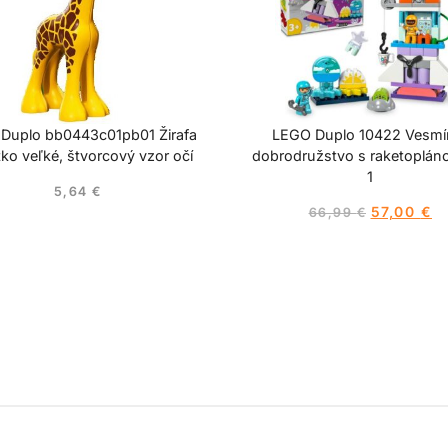
Duplo bb0443c01pb01 Žirafa
LEGO Duplo 10422 Vesmí
ko veľké, štvorcový vzor očí
dobrodružstvo s raketoplán
1
5,64
€
57,00
€
66,99
€