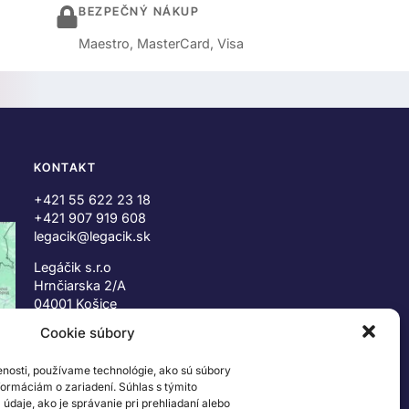
BEZPEČNÝ NÁKUP
Maestro, MasterCard, Visa
KONTAKT
+421 55 622 23 18
+421 907 919 608
legacik@legacik.sk
Legáčik s.r.o
Hrnčiarska 2/A
04001 Košice
Slovenská Republika
Cookie súbory
IČO: 47556927
enosti, používame technológie, ako sú súbory
IČ DPH: SK2023978330
nformáciám o zariadení. Súhlas s týmito
daje, ako je správanie pri prehliadaní alebo