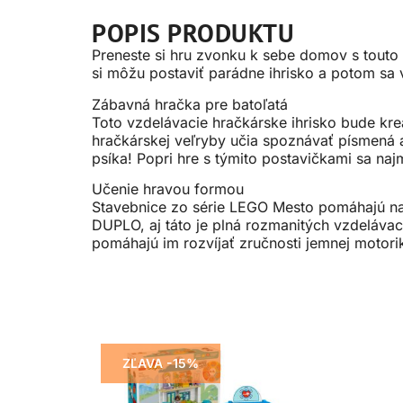
POPIS PRODUKTU
Preneste si hru zvonku k sebe domov s tout
si môžu postaviť parádne ihrisko a potom sa
Zábavná hračka pre batoľatá
Toto vzdelávacie hračkárske ihrisko bude kre
hračkárskej veľryby učia spoznávať písmená a
psíka! Popri hre s týmito postavičkami sa na
Učenie hravou formou
Stavebnice zo série LEGO Mesto pomáhajú na
DUPLO, aj táto je plná rozmanitých vzdelávací
pomáhajú im rozvíjať zručnosti jemnej motori
ZĽAVA -15%