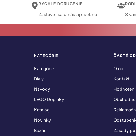
RÝCHLE DORUČENIE
ROD
Zastavte sa u nás aj osobne
S vam
KATEGÓRIE
ČASTÉ O
Kategórie
O nás
Diely
Kontakt
Návody
Hodnoteni
LEGO Doplnky
Obchodné
Katalóg
Reklamačn
Novinky
Odstúpeni
Bazár
Zásady po