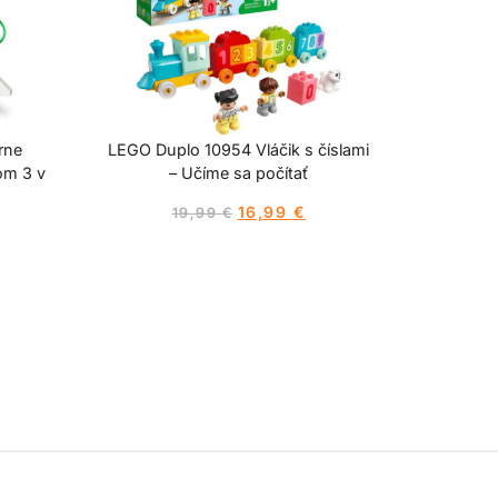
rne
LEGO Duplo 10954 Vláčik s číslami
om 3 v
– Učíme sa počítať
16,99
€
19,99
€