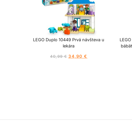
LEGO Duplo 10449 Prvá návšteva u
LEGO 
lekára
bábät
34,90
€
40,99
€