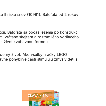
Ihrisko snov (10991). Batoľatá od 2 rokov
í. Batoľatá sa počas lezenia po konštrukcii
ami vrátane skejtera a roztomilého vodiaceho
nom živote zábavnou formou.
derný život. Ako všetky hračky LEGO
vné pohyblivé časti stimulujú zmysly detí a
ZĽAVA -15%