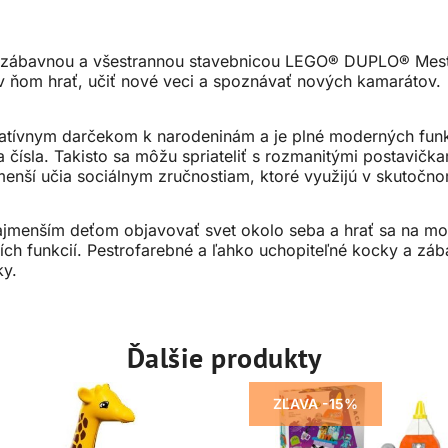
o zábavnou a všestrannou stavebnicou LEGO® DUPLO® Mesto 
 v ňom hrať, učiť nové veci a spoznávať nových kamarátov.
atívnym darčekom k narodeninám a je plné moderných funkci
 čísla. Takisto sa môžu spriateliť s rozmanitými postavičk
jmenší učia sociálnym zručnostiam, ktoré využijú v skutoč
jmenším deťom objavovať svet okolo seba a hrať sa na mo
ch funkcií. Pestrofarebné a ľahko uchopiteľné kocky a zába
ky.
Ďalšie produkty
ZĽAVA -15%