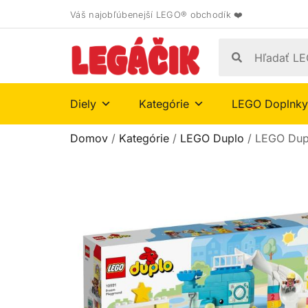
Váš najobľúbenejší LEGO® obchodík ❤️
Diely
Kategórie
LEGO Doplnky
Domov
/
Kategórie
/
LEGO Duplo
/ LEGO Dupl