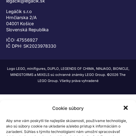
legacik@legacik.sk
Legáčik s.r.o
Hrnčiarska 2/A
04001 Košice
Slovenská Republika
IČO: 47556927
IČ DPH: SK2023978330
Logo LEGO, minifigures, DUPLO, LEGENDS OF CHIMA, NINJAGO, BIONICLE,
MINDSTORMS a MIXELS sú ochranné známky LEGO Group. ©2026 The
LEGO Group. Všetky práva vyhradené
Cookie súbory
Aby sme vám poskytli tie najlepšie skúsenosti, používame technológie,
ako sú súbory cookie na ukladanie a/alebo prístup k informáciám o
zariadení. Súhlas s týmito technológiami nám umožní spracovávať