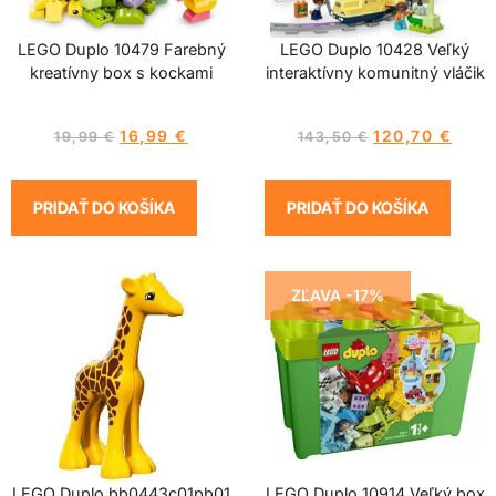
LEGO Duplo 10479 Farebný
LEGO Duplo 10428 Veľký
kreatívny box s kockami
interaktívny komunitný vláčik
16,99
€
120,70
€
19,99
€
143,50
€
PRIDAŤ DO KOŠÍKA
PRIDAŤ DO KOŠÍKA
ZĽAVA -17%
LEGO Duplo bb0443c01pb01
LEGO Duplo 10914 Veľký box