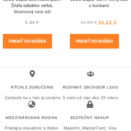
Žirafa bábätko veľké,
s kockami
štvorcový vzor očí
43,25
€
5,64
€
51,99
€
PRIDAŤ DO KOŠÍKA
PRIDAŤ DO KOŠÍKA
RÝCHLE DORUČENIE
RODINNÝ OBCHODÍK LEGO
Zastavte sa u nás aj osobne
S vami už viac ako 20 rokov
MEDZINÁRODNÁ RODINA
BEZPEČNÝ NÁKUP
Predajca stavebníc a dielov
Maestro, MasterCard, Visa