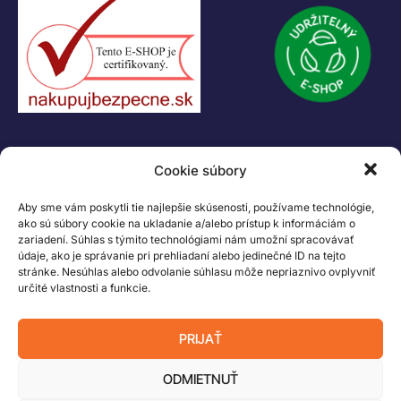
IČ DPH: SK2023978330
Logo LEGO, minifigures, DUPLO, LEGENDS OF CHIMA, NINJAGO, BIONICLE,
MINDSTORMS a MIXELS sú ochranné známky LEGO Group. ©2026 The
LEGO Group. Všetky práva vyhradené
Cookie súbory
Aby sme vám poskytli tie najlepšie skúsenosti, používame technológie,
ako sú súbory cookie na ukladanie a/alebo prístup k informáciám o
zariadení. Súhlas s týmito technológiami nám umožní spracovávať
údaje, ako je správanie pri prehliadaní alebo jedinečné ID na tejto
stránke. Nesúhlas alebo odvolanie súhlasu môže nepriaznivo ovplyvniť
určité vlastnosti a funkcie.
PRIJAŤ
ODMIETNUŤ