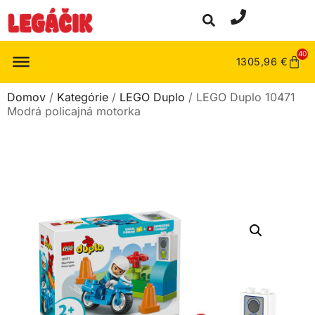
40
1305,96
€
Domov
/
Kategórie
/
LEGO Duplo
/ LEGO Duplo 10471
Modrá policajná motorka