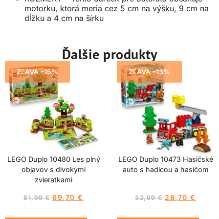
motorku, ktorá meria cez 5 cm na výšku, 9 cm na
dĺžku a 4 cm na šírku
Ďalšie produkty
ZĽAVA -15%
ZĽAVA -13%
LEGO Duplo 10480 Les plný
LEGO Duplo 10473 Hasičské
objavov s divokými
auto s hadicou a hasičom
zvieratkami
69,70
€
28,70
€
81,99
€
32,99
€