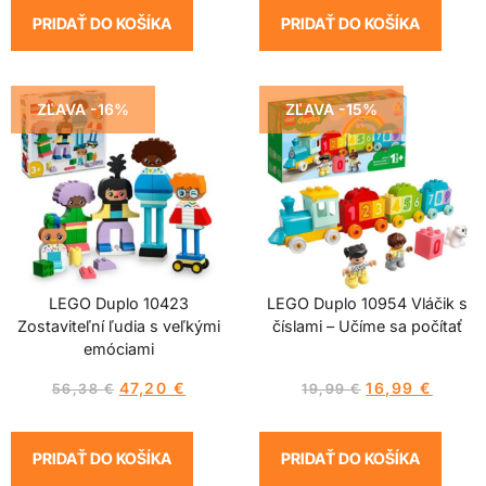
PRIDAŤ DO KOŠÍKA
PRIDAŤ DO KOŠÍKA
ZĽAVA -16%
ZĽAVA -15%
LEGO Duplo 10423
LEGO Duplo 10954 Vláčik s
Zostaviteľní ľudia s veľkými
číslami – Učíme sa počítať
emóciami
47,20
€
16,99
€
56,38
€
19,99
€
PRIDAŤ DO KOŠÍKA
PRIDAŤ DO KOŠÍKA