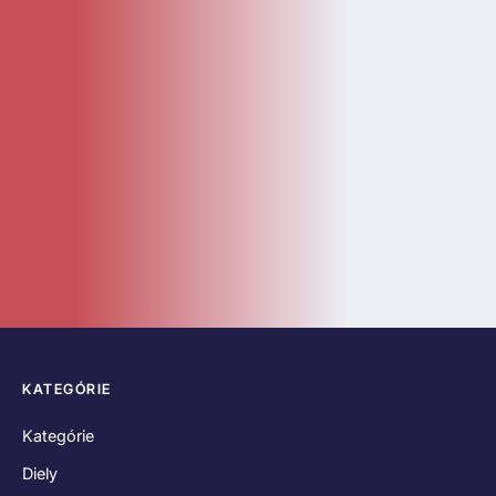
Kategórie
Diely
Návody
LEGO Doplnky
Katalóg
Novinky
Bazár
ČASTÉ ODKAZY
O nás
Kontakt
Hodnotenia zákazníkov
Obchodné podmienky