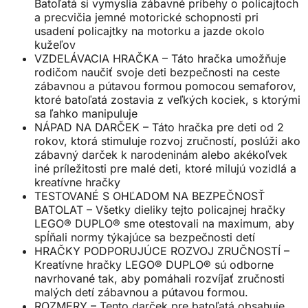
Batoľatá si vymyslia zábavné príbehy o policajtoch
a precvičia jemné motorické schopnosti pri
usadení policajtky na motorku a jazde okolo
kužeľov
VZDELÁVACIA HRAČKA – Táto hračka umožňuje
rodičom naučiť svoje deti bezpečnosti na ceste
zábavnou a pútavou formou pomocou semaforov,
ktoré batoľatá zostavia z veľkých kociek, s ktorými
sa ľahko manipuluje
NÁPAD NA DARČEK – Táto hračka pre deti od 2
rokov, ktorá stimuluje rozvoj zručností, poslúži ako
zábavný darček k narodeninám alebo akékoľvek
iné príležitosti pre malé deti, ktoré milujú vozidlá a
kreatívne hračky
TESTOVANÉ S OHĽADOM NA BEZPEČNOSŤ
BATOLAT – Všetky dieliky tejto policajnej hračky
LEGO® DUPLO® sme otestovali na maximum, aby
spĺňali normy týkajúce sa bezpečnosti detí
HRAČKY PODPORUJÚCE ROZVOJ ZRUČNOSTÍ –
Kreatívne hračky LEGO® DUPLO® sú odborne
navrhované tak, aby pomáhali rozvíjať zručnosti
malých detí zábavnou a pútavou formou.
ROZMERY – Tento darček pre batoľatá obsahuje