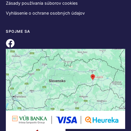
KONTAKT
+421 55 622 23 18
+421 907 919 608
legacik@legacik.sk
Legáčik s.r.o
Hrnčiarska 2/A
04001 Košice
Slovenská Republika
IČO: 47556927