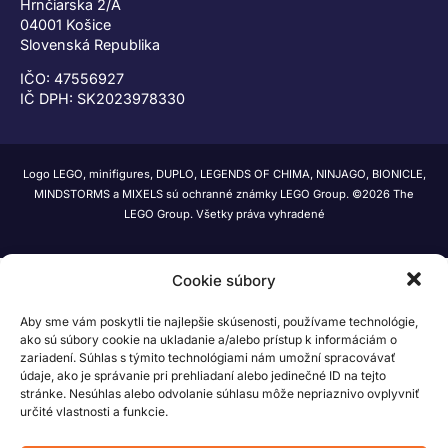
Hrnčiarska 2/A
04001 Košice
Slovenská Republika
IČO: 47556927
IČ DPH: SK2023978330
Logo LEGO, minifigures, DUPLO, LEGENDS OF CHIMA, NINJAGO, BIONICLE,
MINDSTORMS a MIXELS sú ochranné známky LEGO Group. ©2026 The
LEGO Group. Všetky práva vyhradené
Cookie súbory
Aby sme vám poskytli tie najlepšie skúsenosti, používame technológie,
ako sú súbory cookie na ukladanie a/alebo prístup k informáciám o
zariadení. Súhlas s týmito technológiami nám umožní spracovávať
údaje, ako je správanie pri prehliadaní alebo jedinečné ID na tejto
stránke. Nesúhlas alebo odvolanie súhlasu môže nepriaznivo ovplyvniť
určité vlastnosti a funkcie.