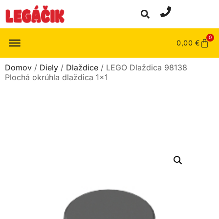
0
0,00
€
Domov
/
Diely
/
Dlaždice
/ LEGO Dlaždica 98138
Plochá okrúhla dlaždica 1×1