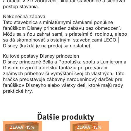
a otáčať v 3D zobrazení, ukladať stavebnice a sledovať
postup stavania.
Nekonečná zábava
Táto stavebnica s miniatúrnymi zámkami ponúkne
fanúšikom Disney princezien zábavu bez obmedzení.
Môžu sa s ňou zahrať sami, s priateľmi či rodinou, alebo
sa dá skombinovať s ostatnými stavebnicami LEGO |
Disney (každá je na predaj samostatne).
Kultové postavy Disney princezien
Disney princezné Bella a Popoluška spolu s Lumierom a
Gusom rozprúdia detskú fantáziu pri pretváraní
známych príbehov či vymýšľaní svojich vlastných. Táto
hračka predstavuje zábavný narodeninový darček pre
fanúšikov Disneyho alebo všetky deti, ktoré majú rady
praktické hry.
Ďalšie produkty
ZĽAVA -15%
ZĽAVA -13%