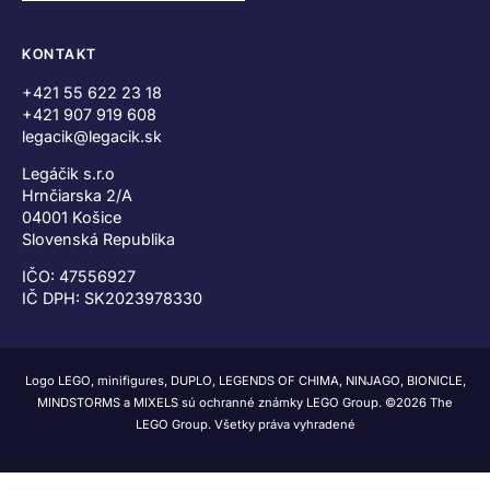
KONTAKT
+421 55 622 23 18
+421 907 919 608
legacik@legacik.sk
Legáčik s.r.o
Hrnčiarska 2/A
04001 Košice
Slovenská Republika
IČO: 47556927
IČ DPH: SK2023978330
Logo LEGO, minifigures, DUPLO, LEGENDS OF CHIMA, NINJAGO, BIONICLE,
MINDSTORMS a MIXELS sú ochranné známky LEGO Group. ©2026 The
LEGO Group. Všetky práva vyhradené