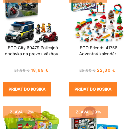
LEGO City 60479 Policajná
LEGO Friends 41758
dodávka na prevoz väzňov
Adventný kalendár
18,69
€
22,30
€
21,99
€
25,60
€
PRIDAŤ DO KOŠÍKA
PRIDAŤ DO KOŠÍKA
ZĽAVA -17%
ZĽAVA -29%