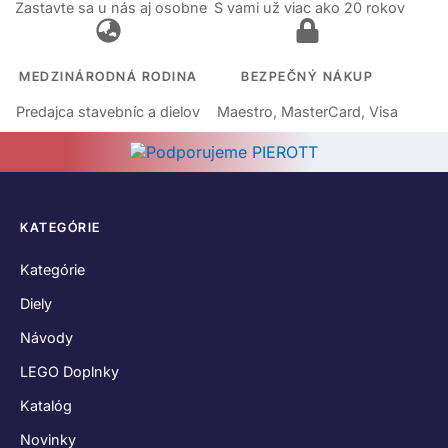
Zastavte sa u nás aj osobne
S vami už viac ako 20 rokov
MEDZINÁRODNÁ RODINA
BEZPEČNÝ NÁKUP
Predajca stavebníc a dielov
Maestro, MasterCard, Visa
KATEGÓRIE
Kategórie
Diely
Návody
LEGO Doplnky
Katalóg
Novinky