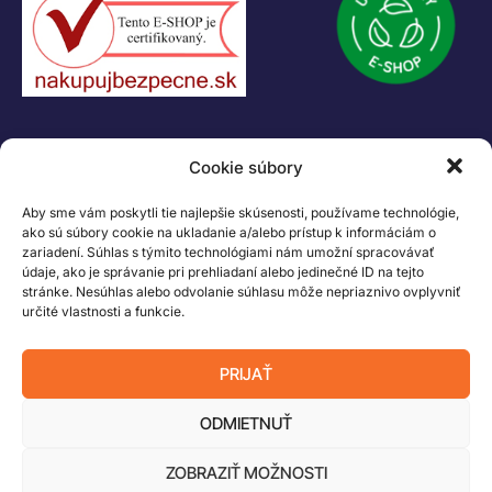
Logo LEGO, minifigures, DUPLO, LEGENDS OF CHIMA, NINJAGO, BIONICLE,
MINDSTORMS a MIXELS sú ochranné známky LEGO Group. ©2026 The
LEGO Group. Všetky práva vyhradené
Cookie súbory
Aby sme vám poskytli tie najlepšie skúsenosti, používame technológie,
ako sú súbory cookie na ukladanie a/alebo prístup k informáciám o
zariadení. Súhlas s týmito technológiami nám umožní spracovávať
údaje, ako je správanie pri prehliadaní alebo jedinečné ID na tejto
stránke. Nesúhlas alebo odvolanie súhlasu môže nepriaznivo ovplyvniť
určité vlastnosti a funkcie.
PRIJAŤ
ODMIETNUŤ
ZOBRAZIŤ MOŽNOSTI