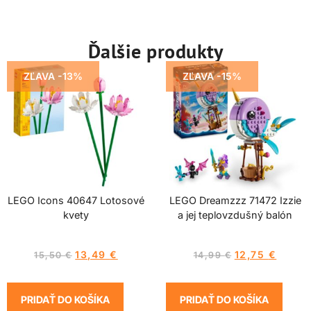
Ďalšie produkty
ZĽAVA -13%
ZĽAVA -15%
LEGO Icons 40647 Lotosové
LEGO Dreamzzz 71472 Izzie
kvety
a jej teplovzdušný balón
13,49
€
12,75
€
15,50
€
14,99
€
PRIDAŤ DO KOŠÍKA
PRIDAŤ DO KOŠÍKA