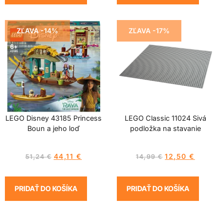
ZĽAVA -14%
ZĽAVA -17%
LEGO Disney 43185 Princess
LEGO Classic 11024 Sivá
Boun a jeho loď
podložka na stavanie
44,11
€
12,50
€
51,24
€
14,99
€
PRIDAŤ DO KOŠÍKA
PRIDAŤ DO KOŠÍKA