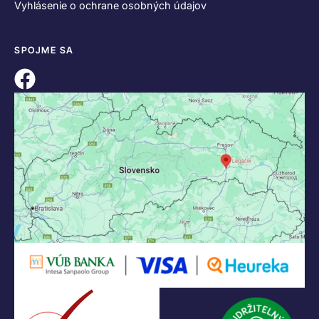
KONTAKT
+421 55 622 23 18
+421 907 919 608
legacik@legacik.sk
Legáčik s.r.o
Hrnčiarska 2/A
04001 Košice
Slovenská Republika
IČO: 47556927
IČ DPH: SK2023978330