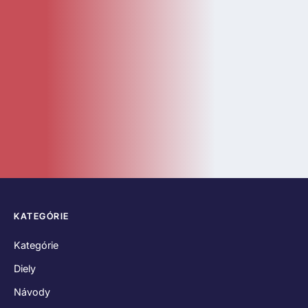
Diely
Návody
LEGO Doplnky
Katalóg
Novinky
Bazár
ČASTÉ ODKAZY
O nás
Kontakt
Hodnotenia zákazníkov
Obchodné podmienky
Reklamačný poriadok
Odstúpenie od zmluvy