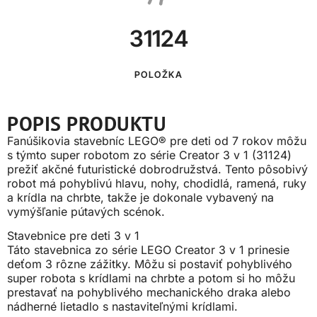
31124
POLOŽKA
POPIS PRODUKTU
Fanúšikovia stavebníc LEGO® pre deti od 7 rokov môžu
s týmto super robotom zo série Creator 3 v 1 (31124)
prežiť akčné futuristické dobrodružstvá. Tento pôsobivý
robot má pohyblivú hlavu, nohy, chodidlá, ramená, ruky
a krídla na chrbte, takže je dokonale vybavený na
vymýšľanie pútavých scénok.
Stavebnice pre deti 3 v 1
Táto stavebnica zo série LEGO Creator 3 v 1 prinesie
deťom 3 rôzne zážitky. Môžu si postaviť pohyblivého
super robota s krídlami na chrbte a potom si ho môžu
prestavať na pohyblivého mechanického draka alebo
nádherné lietadlo s nastaviteľnými krídlami.