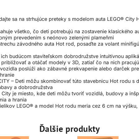
jte sa na strhujúce preteky s modelom auta LEGO® City Ho
e všetko, čo deti potrebujú na zostavenie klasického a
ebným prevedením s neónovo zelenými plameňmi
chu závodného auta Hot rod, posaďte za volant minifigúrku
ich budúcom staviteľskom dobrodružstve intuitívnou apli
 približovať a otáčať modely v 3D, zatiaľ čo na nich pracujú
idla poslúži ako zábavné prekvapenie alebo darček pre c
 hranie
 – Deti môžu skombinovať túto stavebnicu Hot rodu s ďa
zábavy a dobrodružstva
y je miesto, kde deti môžu tvoriť vozidlá, budovy a inšp
nia a hrania
elikov LEGO® a model Hot rodu meria cez 6 cm na výšku, 
Ďalšie produkty