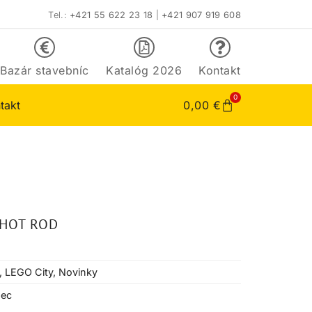
Tel.:
+421 55 622 23 18
|
+421 907 919 608
Bazár stavebníc
Katalóg 2026
Kontakt
0
takt
0,00
€
 HOT ROD
,
LEGO City
,
Novinky
pec