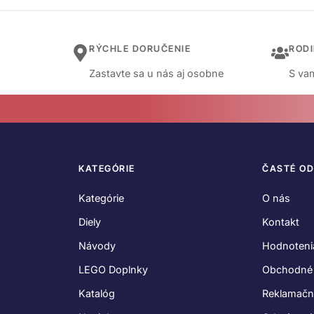
RÝCHLE DORUČENIE
ROD
Zastavte sa u nás aj osobne
S vam
KATEGÓRIE
ČASTÉ O
Kategórie
O nás
Diely
Kontakt
Návody
Hodnoteni
LEGO Doplnky
Obchodné
Katalóg
Reklamačn