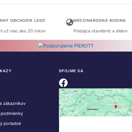
INNÝ OBCHODÍK LEGO
MEDZINÁRODNÁ RODINA
i už viac ako 20 rokov
Predajca stavebníc a dielov
DKAZY
SPOJME SA
a zákazníkov
 podmienky
ý poriadok