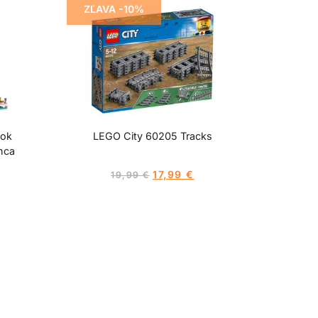
ZĽAVA -10%
mok
LEGO City 60205 Tracks
nca
17,99
€
19,99
€