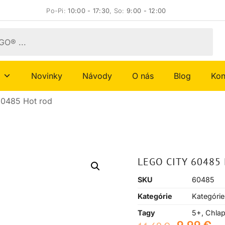
Po-Pi:
10:00 - 17:30
, So:
9:00 - 12:00
Novinky
Návody
O nás
Blog
Kon
60485 Hot rod
LEGO CITY 60485
SKU
60485
Kategórie
Kategórie
Tagy
5+
,
Chla
9,99
€