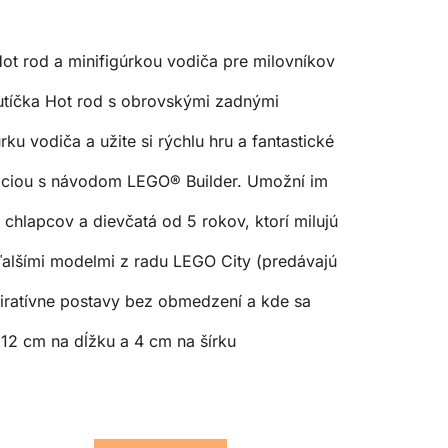
t rod a minifigúrkou vodiča pre milovníkov
utíčka Hot rod s obrovskými zadnými
 vodiča a užite si rýchlu hru a fantastické
káciou s návodom LEGO® Builder. Umožní im
hlapcov a dievčatá od 5 rokov, ktorí milujú
lšími modelmi z radu LEGO City (predávajú
iratívne postavy bez obmedzení a kde sa
12 cm na dĺžku a 4 cm na šírku