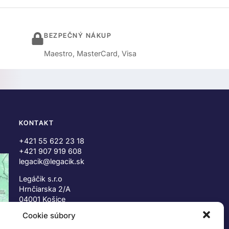
BEZPEČNÝ NÁKUP
Maestro, MasterCard, Visa
KONTAKT
+421 55 622 23 18
+421 907 919 608
legacik@legacik.sk
Legáčik s.r.o
Hrnčiarska 2/A
04001 Košice
Slovenská Republika
Cookie súbory
IČO: 47556927