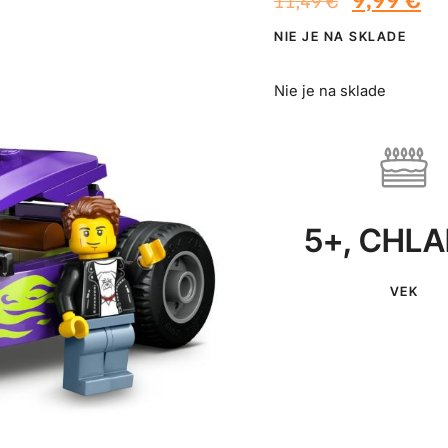
11,49
€
NIE JE NA SKLADE
Nie je na sklade
5+
,
CHLA
VEK