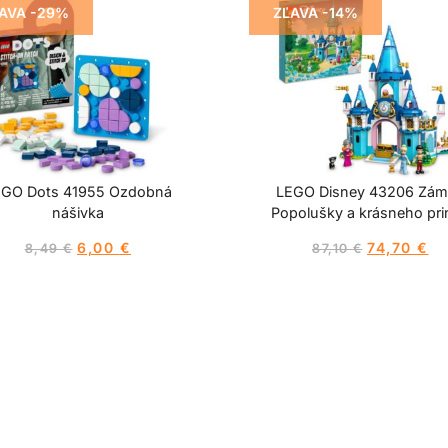
AVA -29%
ZĽAVA -14%
EGO Dots 41955 Ozdobná
LEGO Disney 43206 Zá
nášivka
Popolušky a krásneho pri
6,00
€
74,70
€
8,49
€
87,10
€