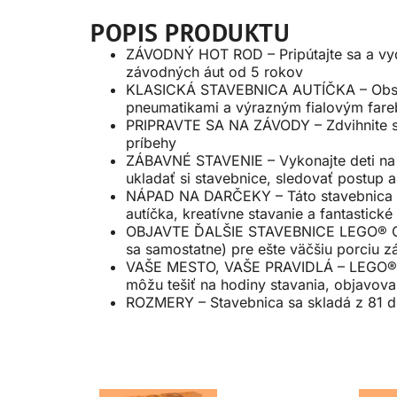
POPIS PRODUKTU
ZÁVODNÝ HOT ROD – Pripútajte sa a vyda
závodných áut od 5 rokov
KLASICKÁ STAVEBNICA AUTÍČKA – Obsahuj
pneumatikami a výrazným fialovým far
PRIPRAVTE SA NA ZÁVODY – Zdvihnite stre
príbehy
ZÁBAVNÉ STAVENIE – Vykonajte deti na 
ukladať si stavebnice, sledovať postup a
NÁPAD NA DARČEKY – Táto stavebnica voz
autíčka, kreatívne stavanie a fantastické
OBJAVTE ĎALŠIE STAVEBNICE LEGO® CITY
sa samostatne) pre ešte väčšiu porciu 
VAŠE MESTO, VAŠE PRAVIDLÁ – LEGO® Cit
môžu tešiť na hodiny stavania, objavova
ROZMERY – Stavebnica sa skladá z 81 di