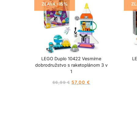
ZĽAVA -15%
ZĽ
LEGO Duplo 10422 Vesmírne
L
dobrodružstvo s raketoplánom 3 v
1
57,00
€
66,99
€