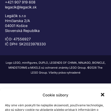
+421 907 919 608
legacik@legacik.sk
Legáčik s.r.o
Hrnčiarska 2/A
04001 Košice
Slovenská Republika
IČO: 47556927
IČ DPH: SK2023978330
Logo LEGO, minifigures, DUPLO, LEGENDS OF CHIMA, NINJAGO, BIONICLE,
MINDSTORMS a MIXELS sú ochranné známky LEGO Group. ©2026 The
LEGO Group. Všetky práva vyhradené
Cookie súbory
Aby sme vám poskytli tie najlepšie skúsenosti, používame technológie,
ako sú súbory cookie na ukladanie a/alebo prístup k informáciám o