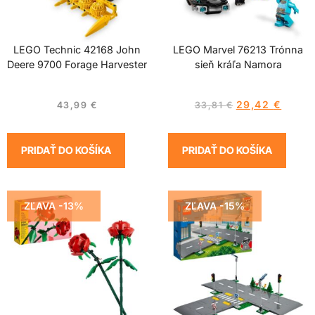
LEGO Technic 42168 John
LEGO Marvel 76213 Trónna
Deere 9700 Forage Harvester
sieň kráľa Namora
29,42
€
43,99
€
33,81
€
PRIDAŤ DO KOŠÍKA
PRIDAŤ DO KOŠÍKA
ZĽAVA -13%
ZĽAVA -15%