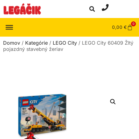
0
0,00
€
Domov
/
Kategórie
/
LEGO City
/ LEGO City 60409 Žltý
pojazdný stavebný žeriav