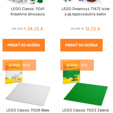
LEGO Classic 11041
LEGO Dreamzzz 71472 Izzie
Kreatívne dinosaury
a jej teplovzdušný balón
29,75
€
12,75
€
34,99
€
14,99
€
PRIDAŤ DO KOŠÍKA
PRIDAŤ DO KOŠÍKA
ZĽAVA -15%
ZĽAVA -12%
LEGO Classic 11026 Biela
LEGO Classic 11023 Zelená