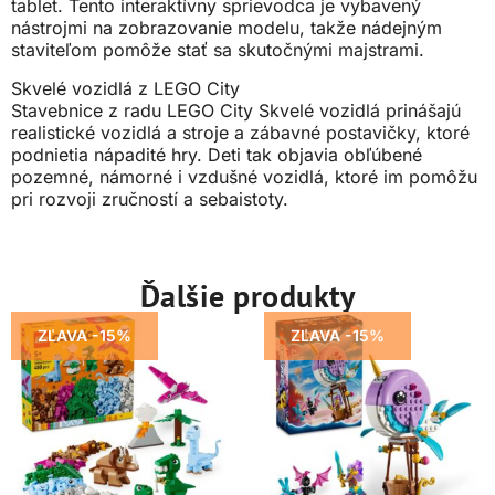
tablet. Tento interaktívny sprievodca je vybavený
nástrojmi na zobrazovanie modelu, takže nádejným
staviteľom pomôže stať sa skutočnými majstrami.
Skvelé vozidlá z LEGO City
Stavebnice z radu LEGO City Skvelé vozidlá prinášajú
realistické vozidlá a stroje a zábavné postavičky, ktoré
podnietia nápadité hry. Deti tak objavia obľúbené
pozemné, námorné i vzdušné vozidlá, ktoré im pomôžu
pri rozvoji zručností a sebaistoty.
Ďalšie produkty
ZĽAVA -15%
ZĽAVA -15%