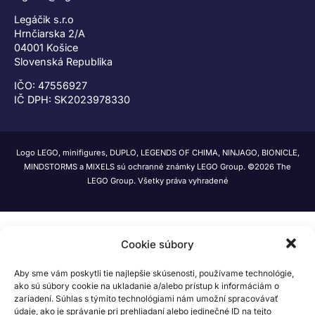
Legáčik s.r.o
Hrnčiarska 2/A
04001 Košice
Slovenská Republika
IČO: 47556927
IČ DPH: SK2023978330
Logo LEGO, minifigures, DUPLO, LEGENDS OF CHIMA, NINJAGO, BIONICLE,
MINDSTORMS a MIXELS sú ochranné známky LEGO Group. ©2026 The
LEGO Group. Všetky práva vyhradené
Cookie súbory
Aby sme vám poskytli tie najlepšie skúsenosti, používame technológie,
ako sú súbory cookie na ukladanie a/alebo prístup k informáciám o
zariadení. Súhlas s týmito technológiami nám umožní spracovávať
údaje, ako je správanie pri prehliadaní alebo jedinečné ID na tejto