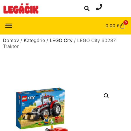
0
0,00
€
Domov
/
Kategórie
/
LEGO City
/ LEGO City 60287
Traktor