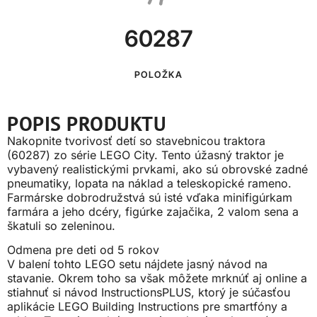
60287
POLOŽKA
POPIS PRODUKTU
Nakopnite tvorivosť detí so stavebnicou traktora
(60287) zo série LEGO City. Tento úžasný traktor je
vybavený realistickými prvkami, ako sú obrovské zadné
pneumatiky, lopata na náklad a teleskopické rameno.
Farmárske dobrodružstvá sú isté vďaka minifigúrkam
farmára a jeho dcéry, figúrke zajačika, 2 valom sena a
škatuli so zeleninou.
Odmena pre deti od 5 rokov
V balení tohto LEGO setu nájdete jasný návod na
stavanie. Okrem toho sa však môžete mrknúť aj online a
stiahnuť si návod InstructionsPLUS, ktorý je súčasťou
aplikácie LEGO Building Instructions pre smartfóny a