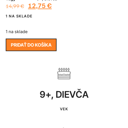
12,75
€
14,99
€
1 NA SKLADE
1 na sklade
PRIDAŤ DO KOŠÍKA
9+
,
DIEVČA
VEK