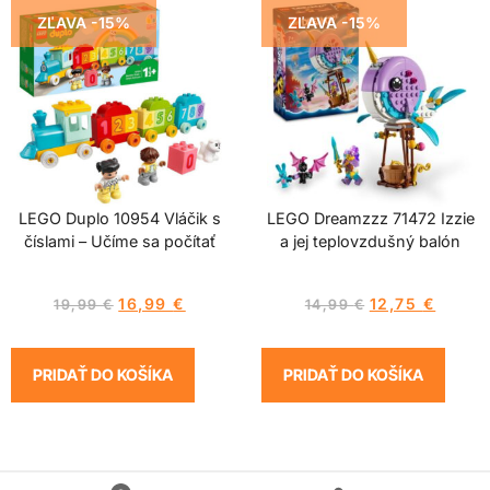
ZĽAVA -15%
ZĽAVA -15%
LEGO Duplo 10954 Vláčik s
LEGO Dreamzzz 71472 Izzie
číslami – Učíme sa počítať
a jej teplovzdušný balón
16,99
€
12,75
€
19,99
€
14,99
€
PRIDAŤ DO KOŠÍKA
PRIDAŤ DO KOŠÍKA