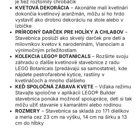
je tiež roztomilý chrobáčik
KVETOVÁ DEKORÁCIA
– Akonáhle malí kvetinári
dokončia kvetinový aranžmán, môžu si ho hrdo
vystaviť ako drobnú dekoráciu na stole alebo v
izbičke
PRÍRODNÝ DARČEK PRE HOLÍKY A CHLABOV
–
Stavebnica poslúži ako skvelý darček pre deti a
milovníkov kvetov k narodeninám, Vianociam a
výnimočným príležitostiam
KOLEKCIA LEGO® BOTANICALS
– Rozšírte svoju
záhradu o ďalšie kvetinové stavebnice z radu
LEGO Botanicals (predávajú sa samostatne), kde
nájdete pestrofarebné kytice, rastliny v
kvetináčoch a mnoho ďalšieho
KEĎ SPOLOČNÁ ZÁBAVA KVETE
– Vďaka režimu
Stavajte spoločne v aplikácii LEGO® Builder
stavebnica ponúka možnosť spolupráce, deti si tak
môžu užiť stavanie s kamarátmi alebo rodinou
ROZMERY
– Stavebnica sa skladá zo 171 dielikov
a meria cez 23 cm na výšku, 14 cm na šírku a 13
cm do hĺbky