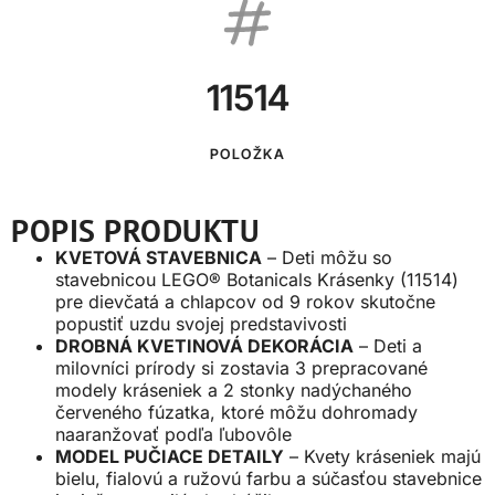
11514
POLOŽKA
POPIS PRODUKTU
KVETOVÁ STAVEBNICA
– Deti môžu so
stavebnicou LEGO® Botanicals Krásenky (11514)
pre dievčatá a chlapcov od 9 rokov skutočne
popustiť uzdu svojej predstavivosti
DROBNÁ KVETINOVÁ DEKORÁCIA
– Deti a
milovníci prírody si zostavia 3 prepracované
modely kráseniek a 2 stonky nadýchaného
červeného fúzatka, ktoré môžu dohromady
naaranžovať podľa ľubovôle
MODEL PUČIACE DETAILY
– Kvety kráseniek majú
bielu, fialovú a ružovú farbu a súčasťou stavebnice