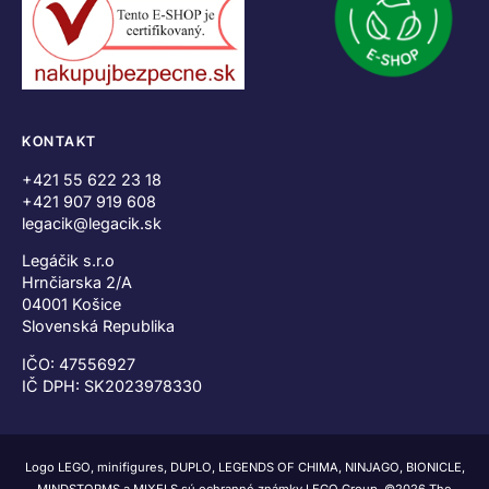
KONTAKT
+421 55 622 23 18
+421 907 919 608
legacik@legacik.sk
Legáčik s.r.o
Hrnčiarska 2/A
04001 Košice
Slovenská Republika
IČO: 47556927
IČ DPH: SK2023978330
Logo LEGO, minifigures, DUPLO, LEGENDS OF CHIMA, NINJAGO, BIONICLE,
MINDSTORMS a MIXELS sú ochranné známky LEGO Group. ©2026 The