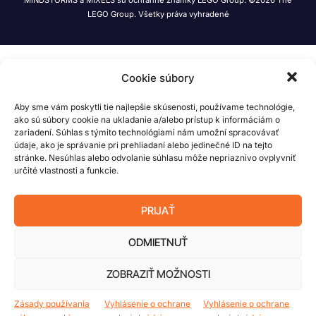
LEGO Group. Všetky práva vyhradené
Cookie súbory
Aby sme vám poskytli tie najlepšie skúsenosti, používame technológie,
ako sú súbory cookie na ukladanie a/alebo prístup k informáciám o
zariadení. Súhlas s týmito technológiami nám umožní spracovávať
údaje, ako je správanie pri prehliadaní alebo jedinečné ID na tejto
stránke. Nesúhlas alebo odvolanie súhlasu môže nepriaznivo ovplyvniť
určité vlastnosti a funkcie.
PRIJAŤ
ODMIETNUŤ
ZOBRAZIŤ MOŽNOSTI
Zásady používania
Vyhlásenie o ochrane
Vyhlásenie o ochrane