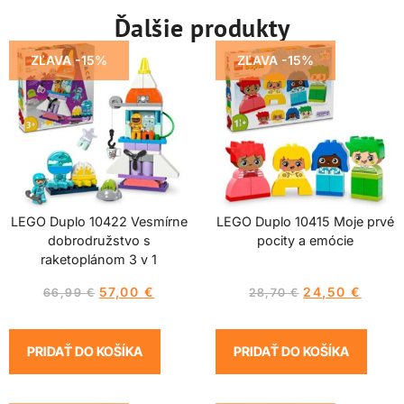
Ďalšie produkty
ZĽAVA -15%
ZĽAVA -15%
LEGO Duplo 10422 Vesmírne
LEGO Duplo 10415 Moje prvé
dobrodružstvo s
pocity a emócie
raketoplánom 3 v 1
57,00
€
24,50
€
66,99
€
28,70
€
PRIDAŤ DO KOŠÍKA
PRIDAŤ DO KOŠÍKA