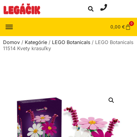
0
0,00
€
Domov
/
Kategórie
/
LEGO Botanicals
/ LEGO Botanicals
11514 Kvety krasuľky