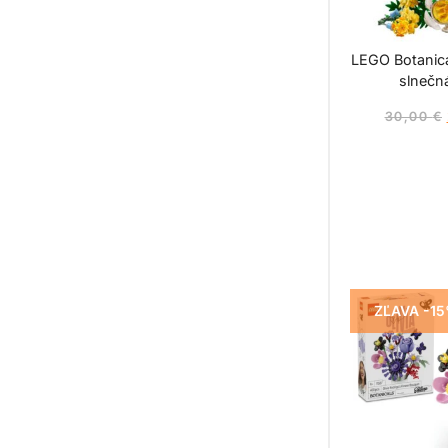
LEGO Botanica
slnečná
30,00
€
ZĽAVA -1