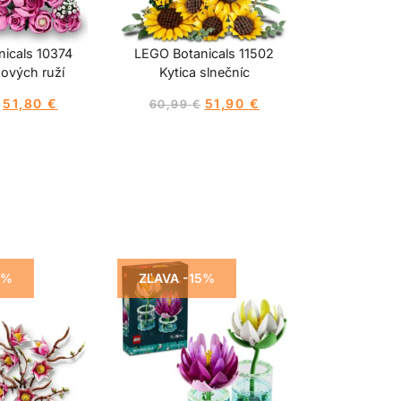
icals 10374
LEGO Botanicals 11502
žových ruží
Kytica slnečníc
51,80
€
51,90
€
60,99
€
5%
ZĽAVA -15%