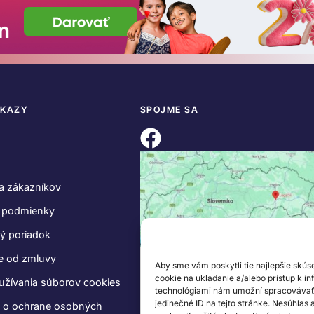
DKAZY
SPOJME SA
a zákazníkov
 podmienky
ý poriadok
e od zmluvy
Aby sme vám poskytli tie najlepšie skús
cookie na ukladanie a/alebo prístup k i
užívania súborov cookies
technológiami nám umožní spracovávať ú
jedinečné ID na tejto stránke. Nesúhlas
e o ochrane osobných