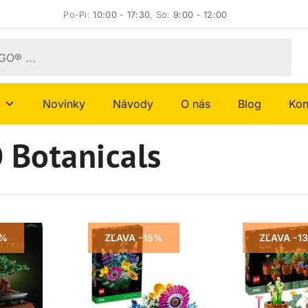
Po-Pi:
10:00 - 17:30
, So:
9:00 - 12:00
Novinky
Návody
O nás
Blog
Kon
 Botanicals
4%
ZĽAVA -15%
ZĽAVA -1