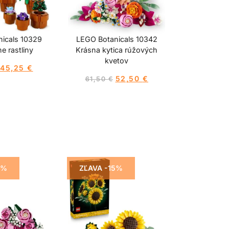
icals 10329
LEGO Botanicals 10342
e rastliny
Krásna kytica rúžových
kvetov
45,25
€
52,50
€
61,50
€
5%
ZĽAVA -15%