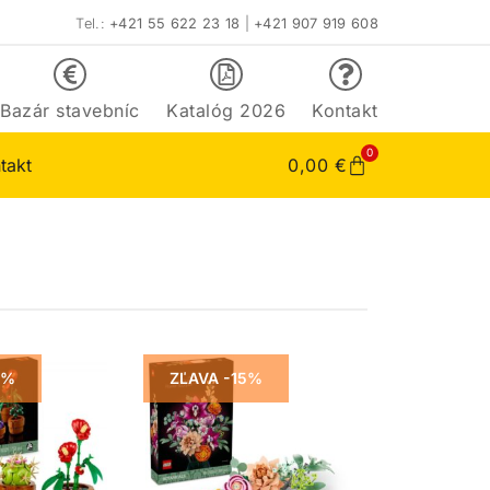
Tel.:
+421 55 622 23 18
|
+421 907 919 608
Bazár stavebníc
Katalóg 2026
Kontakt
0
takt
0,00
€
3%
ZĽAVA -15%