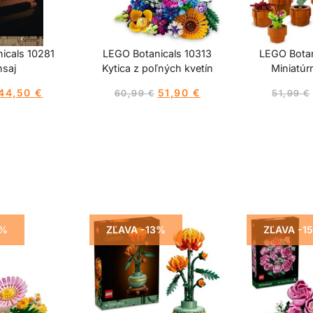
icals 10281
LEGO Botanicals 10313
LEGO Botan
saj
Kytica z poľných kvetín
Miniatúrn
44,50
€
51,90
€
60,99
€
51,99
€
3%
ZĽAVA -13%
ZĽAVA -1