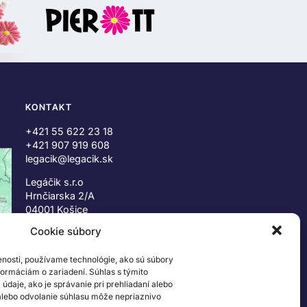
KONTAKT
+421 55 622 23 18
+421 907 919 608
legacik@legacik.sk
Legáčik s.r.o
Hrnčiarska 2/A
04001 Košice
Slovenská Republika
Cookie súbory
IČO: 47556927
enosti, používame technológie, ako sú súbory
IČ DPH: SK2023978330
nformáciám o zariadení. Súhlas s týmito
daje, ako je správanie pri prehliadaní alebo
 alebo odvolanie súhlasu môže nepriaznivo