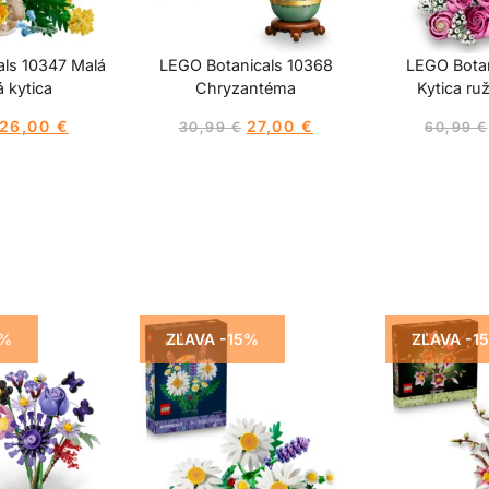
ls 10347 Malá
LEGO Botanicals 10368
LEGO Botan
 kytica
Chryzantéma
Kytica ru
26,00
€
27,00
€
30,99
€
60,99
€
5%
ZĽAVA -15%
ZĽAVA -1