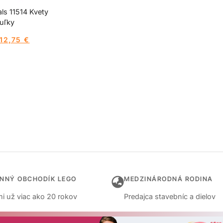
ls 11514 Kvety
uľky
12,75
€
INNÝ OBCHODÍK LEGO
MEDZINÁRODNÁ RODINA
i už viac ako 20 rokov
Predajca stavebníc a dielov