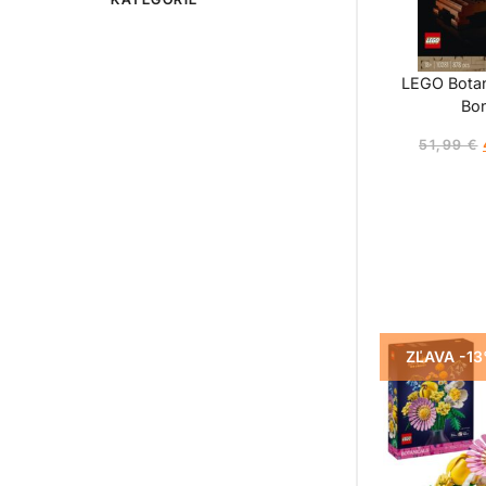
LEGO Botan
Bon
51,99
€
ZĽAVA -1