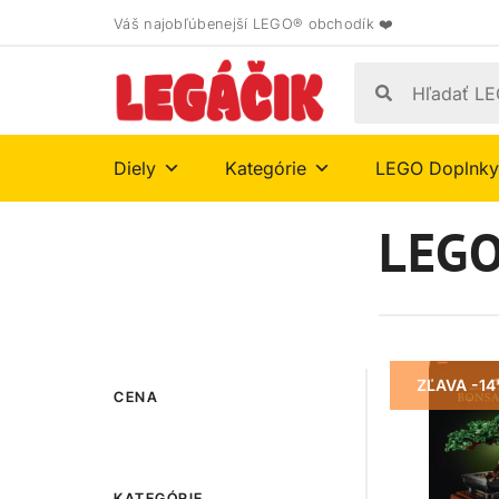
Váš najobľúbenejší LEGO® obchodík ❤️
Diely
Kategórie
LEGO Doplnky
LEGO
ZĽAVA -1
CENA
KATEGÓRIE