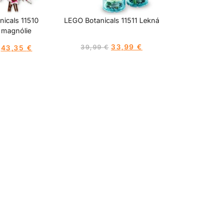
icals 11510
LEGO Botanicals 11511 Lekná
 magnólie
33,99
€
43,35
€
39,99
€