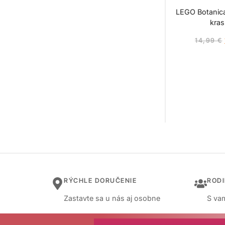
LEGO Botanica
kras
14,99
€
RÝCHLE DORUČENIE
ROD
Zastavte sa u nás aj osobne
S vam