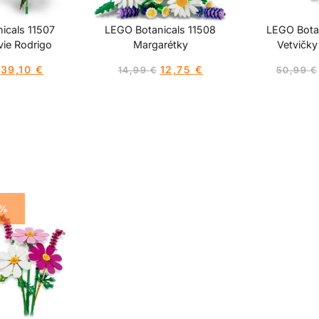
icals 11507
LEGO Botanicals 11508
LEGO Botan
vie Rodrigo
Margarétky
Vetvičky
39,10
€
12,75
€
14,99
€
50,99
€
5%