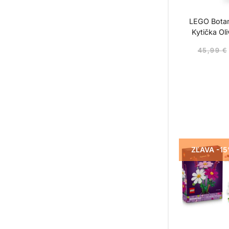
LEGO Botan
Kytička Oli
45,99
€
ZĽAVA -1