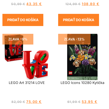
43,35
€
108,80
€
50,99
€
124,99
€
PRIDAŤ DO KOŠÍKA
PRIDAŤ DO KOŠÍKA
ZĽAVA -9%
ZĽAVA -13%
LEGO Art 31214 LOVE
LEGO Icons 10280 Kytička
75,00
€
53,95
€
82,00
€
61,99
€