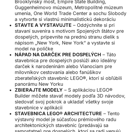
Brooklynský most, Empire State Building,
Guggenheimovo múzeum, Metropolitné múzeum
umenia, One World Trade Center a sochu Slobody
a vytvorte si vlastnú minimalistickú dekoráciu
STAVTE A VYSTAVUJTE
– Oddýchnite si pri
stavaní suveníra s motívom Spojených štátov pre
dospelých, pripevnite na prednú stranu dielik s
nápisom „New York, New York“ a vystavte si
model na poličke
NÁPAD NA DARČEK PRE DOSPELÝCH
– Táto
stavebnica pre dospelých poslúži ako ideálny
darček k narodeninám alebo Vianociam pre
milovníkov cestovania alebo fanúšikov
zberateľských stavebníc LEGO®, ktorí si obľúbili
panorámu New Yorku
ZBIERAJTE MODELY
– S aplikáciou LEGO®
Builder môžete stavať modely podľa 3D návodov,
sledovať svoj pokrok a ukladať všetky svoje
stavebnice v aplikácii
STAVEBNICA LEGO® ARCHITECTURE
– Tento
výstavný model je súčasťou prémiového radu
architektonických stavebníc (predávajú sa
samostatne) pre dospelých, ktorí sa radi venujú