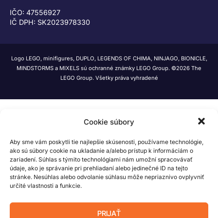
IČO: 47556927
IČ DPH: SK2023978330
Logo LEGO, minifigures, DUPLO, LEGENDS OF CHIMA, NINJAGO, BIONICLE,
MINDSTORMS a MIXELS sú ochranné známky LEGO Group. ©2026 The
LEGO Group. Všetky práva vyhradené
Cookie súbory
Aby sme vám poskytli tie najlepšie skúsenosti, používame technológie,
ako sú súbory cookie na ukladanie a/alebo prístup k informáciám o
zariadení. Súhlas s týmito technológiami nám umožní spracovávať
údaje, ako je správanie pri prehliadaní alebo jedinečné ID na tejto
stránke. Nesúhlas alebo odvolanie súhlasu môže nepriaznivo ovplyvniť
určité vlastnosti a funkcie.
PRIJAŤ