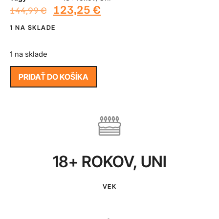
123,25
€
144,99
€
1 NA SKLADE
1 na sklade
PRIDAŤ DO KOŠÍKA
18+ ROKOV
,
UNI
VEK