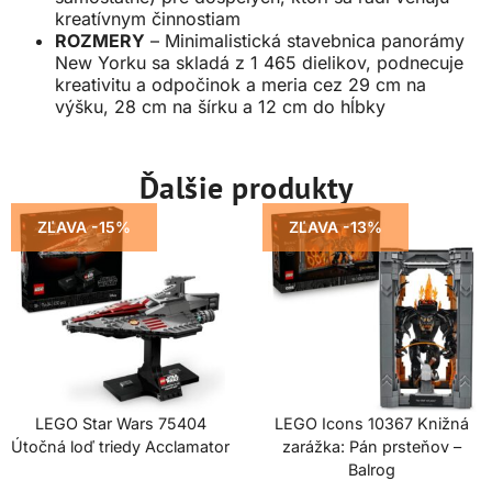
kreatívnym činnostiam
ROZMERY
– Minimalistická stavebnica panorámy
New Yorku sa skladá z 1 465 dielikov, podnecuje
kreativitu a odpočinok a meria cez 29 cm na
výšku, 28 cm na šírku a 12 cm do hĺbky
Ďalšie produkty
ZĽAVA -15%
ZĽAVA -13%
LEGO Star Wars 75404
LEGO Icons 10367 Knižná
Útočná loď triedy Acclamator
zarážka: Pán prsteňov –
Balrog