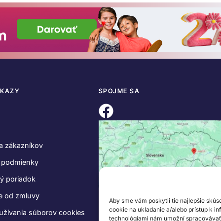
DKAZY
SPOJME SA
a zákazníkov
 podmienky
ý poriadok
e od zmluvy
Aby sme vám poskytli tie najlepšie skús
cookie na ukladanie a/alebo prístup k i
užívania súborov cookies
technológiami nám umožní spracovávať ú