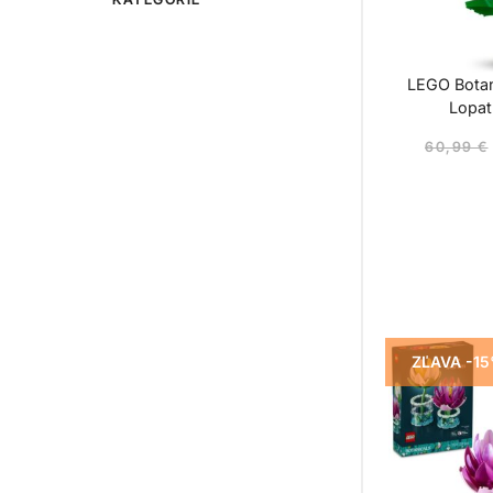
LEGO Botan
Lopat
60,99
€
ZĽAVA -1