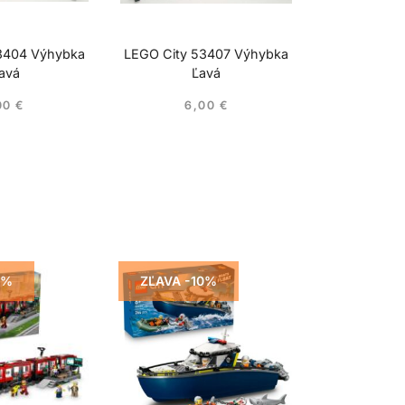
3404 Výhybka
LEGO City 53407 Výhybka
avá
Ľavá
00
€
6,00
€
5%
ZĽAVA -10%