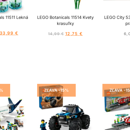
ls 11511 Lekná
LEGO Botanicals 11514 Kvety
LEGO City 5
krasuľky
pr
33,99
€
12,75
€
14,99
€
6,
5%
ZĽAVA -15%
ZĽAVA -1