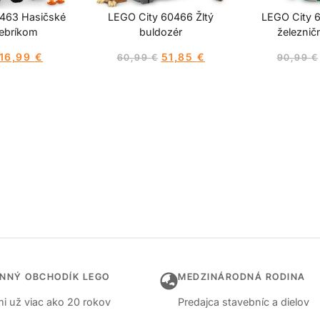
463 Hasičské
LEGO City 60466 Žltý
LEGO City 
rebríkom
buldozér
železnič
16,99
€
51,85
€
60,99
€
90,99
€
INNÝ OBCHODÍK LEGO
MEDZINÁRODNÁ RODINA
i už viac ako 20 rokov
Predajca stavebníc a dielov