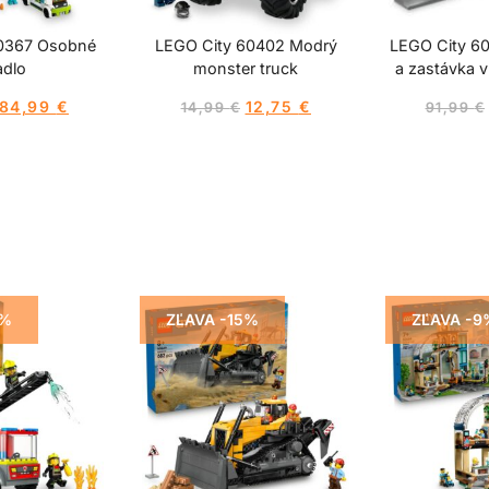
0367 Osobné
LEGO City 60402 Modrý
LEGO City 60
adlo
monster truck
a zastávka v
84,99
€
12,75
€
14,99
€
91,99
€
5%
ZĽAVA -15%
ZĽAVA -9