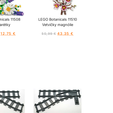
icals 11508
LEGO Botanicals 11510
arétky
Vetvičky magnólie
12,75
€
43,35
€
50,99
€