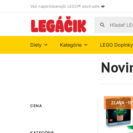
Váš najobľúbenejší LEGO® obchodík ❤️
Diely
Kategórie
LEGO Doplnky
Novi
ZĽAVA -1
CENA
KATEGÓRIE