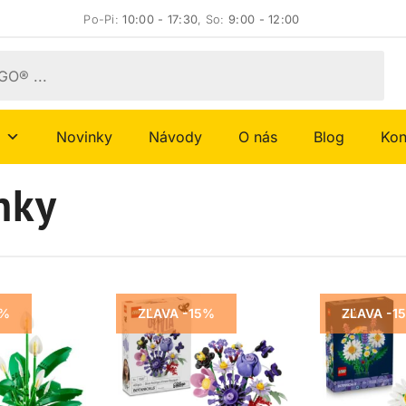
Po-Pi:
10:00 - 17:30
, So:
9:00 - 12:00
Novinky
Návody
O nás
Blog
Kon
nky
5%
ZĽAVA -15%
ZĽAVA -1