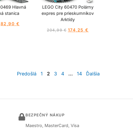
60469 Hlavná
LEGO City 60470 Polárny
ná stanica
expres pre prieskumníkov
Arktídy
82,90
€
174,25
€
204,99
€
Predošlá
1
2
3
4
…
14
Ďalšia
BEZPEČNÝ NÁKUP
Maestro, MasterCard, Visa