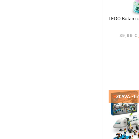
LEGO Botanica
39,99
€
ZĽAVA -1