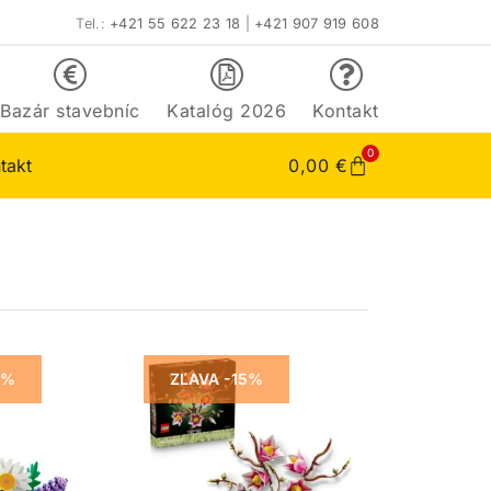
Tel.:
+421 55 622 23 18
|
+421 907 919 608
Bazár stavebníc
Katalóg 2026
Kontakt
0
takt
0,00
€
5%
ZĽAVA -15%