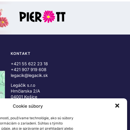
KONTAKT
+421 55 622 23 18
+421 907 919 608
legacik@legacik.sk
Legáčik s.r.o
Hrnčiarska 2/A
04001 Košice
Slovenská Republika
Cookie súbory
IČO: 47556927
enosti, používame technológie, ako sú súbory
IČ DPH: SK2023978330
nformáciám o zariadení. Súhlas s týmito
daje, ako je správanie pri prehliadaní alebo