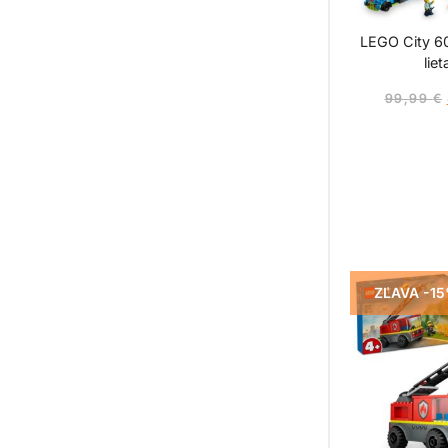
LEGO City 6
liet
99,99
€
ZĽAVA -1