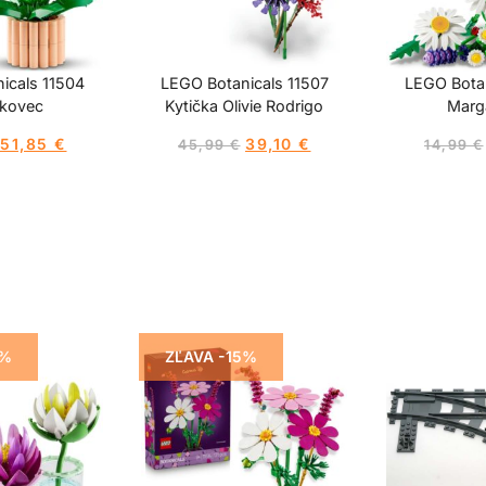
icals 11504
LEGO Botanicals 11507
LEGO Botan
kovec
Kytička Olivie Rodrigo
Marg
51,85
€
39,10
€
45,99
€
14,99
€
5%
ZĽAVA -15%