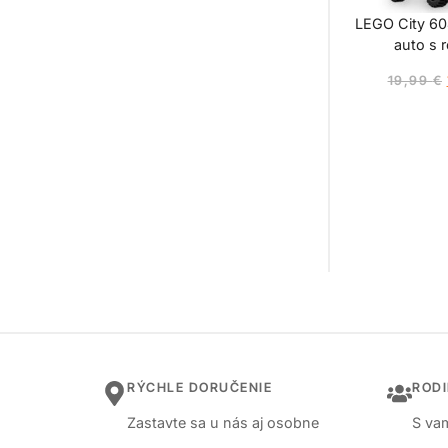
LEGO City 60
auto s 
19,99
€
RÝCHLE DORUČENIE
ROD
Zastavte sa u nás aj osobne
S vam