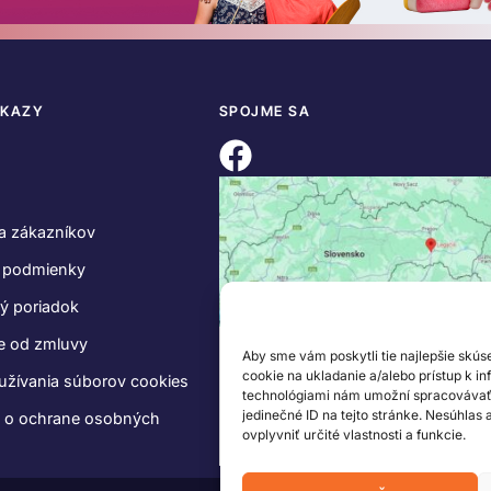
DKAZY
SPOJME SA
a zákazníkov
 podmienky
ý poriadok
e od zmluvy
Aby sme vám poskytli tie najlepšie skús
cookie na ukladanie a/alebo prístup k i
užívania súborov cookies
technológiami nám umožní spracovávať ú
jedinečné ID na tejto stránke. Nesúhlas
e o ochrane osobných
ovplyvniť určité vlastnosti a funkcie.