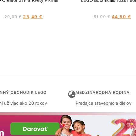
Creator 31149 Kvety v krhle
LEGO Botanicals 10281 Bo
25,49
€
44,50
€
29,99
€
51,99
€
INNÝ OBCHODÍK LEGO
MEDZINÁRODNÁ RODINA
i už viac ako 20 rokov
Predajca stavebníc a dielov