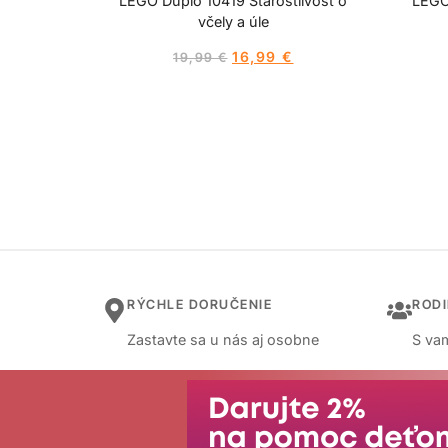
LEGO Duplo 10419 Starostlivosť o
LEGO 
včely a úle
16,99
€
19,99
€
RÝCHLE DORUČENIE
ROD
Zastavte sa u nás aj osobne
S vam