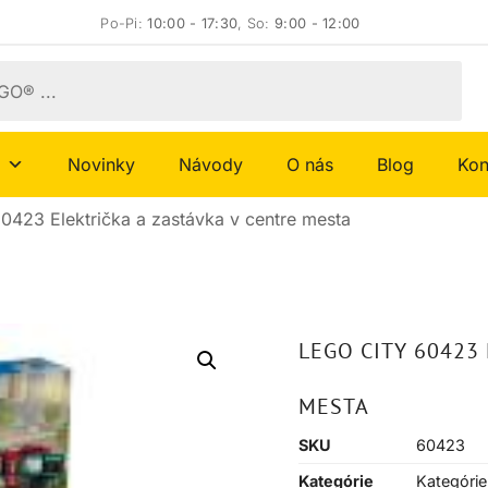
Po-Pi:
10:00 - 17:30
, So:
9:00 - 12:00
Novinky
Návody
O nás
Blog
Kon
0423 Električka a zastávka v centre mesta
LEGO CITY 60423
MESTA
SKU
60423
Kategórie
Kategórie