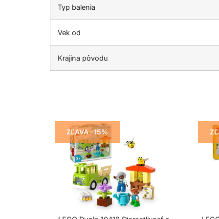
Typ balenia
Vek od
Krajina pôvodu
ZĽAVA -15%
ZĽ