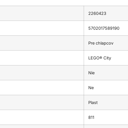
2260423
5702017589190
Pre chlapcov
LEGO® City
Nie
Ne
Plast
811