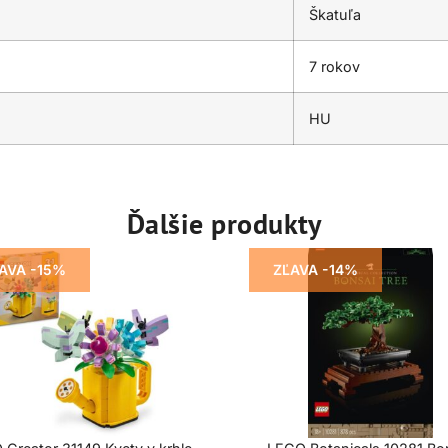
Škatuľa
7 rokov
HU
Ďalšie produkty
AVA -15%
ZĽAVA -14%