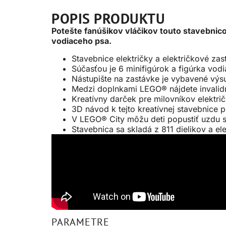
POPIS PRODUKTU
Potešte fanúšikov vláčikov touto stavebnico
vodiaceho psa.
Stavebnice električky a električkové za
Súčasťou je 6 minifigúrok a figúrka vod
Nástupište na zastávke je vybavené vý
Medzi doplnkami LEGO® nájdete invalidný
Kreatívny darček pre milovníkov električ
3D návod k tejto kreatívnej stavebnice p
V LEGO® City môžu deti popustiť uzdu s
Stavebnica sa skladá z 811 dielikov a e
PARAMETRE