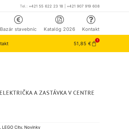
Tel.:
+421 55 622 23 18
|
+421 907 919 608
Bazár stavebníc
Katalóg 2026
Kontakt
1
takt
51,85
€
 ELEKTRIČKA A ZASTÁVKA V CENTRE
,
LEGO City
,
Novinky