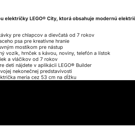
u električky LEGO® City, ktorá obsahuje modernú električ
stávky pre chlapcov a dievčatá od 7 rokov
iaceho psa pre kreatívne hranie
suvným mostíkom pre nástup
 vozík, hrnček s kávou, noviny, telefón a lístok
iek a vláčikov od 7 rokov
re deti nájdete v aplikácii LEGO® Builder
vojej nekonečnej predstavivosti
lektrička meria cez 53 cm na dĺžku