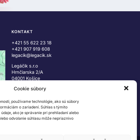
KONTAKT
+421 55 622 23 18
+421 907 919 608
legacik@legacik.sk
Legáčik s.r.o
Hrnčiarska 2/A
04001 Košice
Slovenská Republika
Cookie súbory
IČO: 47556927
IČ DPH: SK2023978330
enosti, používame technológie, ako sú súbory
nformáciám o zariadení. Súhlas s týmito
daje, ako je správanie pri prehliadaní alebo
 alebo odvolanie súhlasu môže nepriaznivo