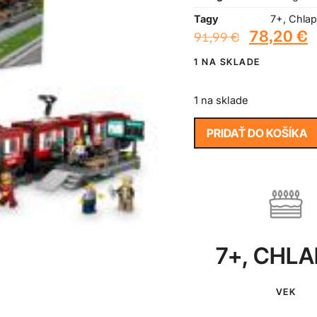
Tagy
7+
,
Chlap
78,20
€
91,99
€
1 NA SKLADE
1 na sklade
PRIDAŤ DO KOŠÍKA
7+
,
CHLA
VEK