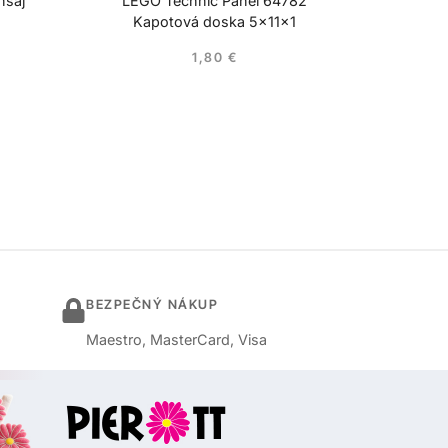
nsaj
LEGO Technic Panel 64782
Kapotová doska 5x11x1
1,80
€
BEZPEČNÝ NÁKUP
Maestro, MasterCard, Visa