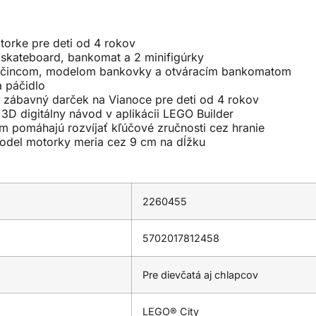
orke pre deti od 4 rokov
 skateboard, bankomat a 2 minifigúrky
zločincom, modelom bankovky a otváracím bankomatom
a páčidlo
 zábavný darček na Vianoce pre deti od 4 rokov
D digitálny návod v aplikácii LEGO Builder
 pomáhajú rozvíjať kľúčové zručnosti cez hranie
model motorky meria cez 9 cm na dĺžku
2260455
5702017812458
Pre dievčatá aj chlapcov
LEGO® City