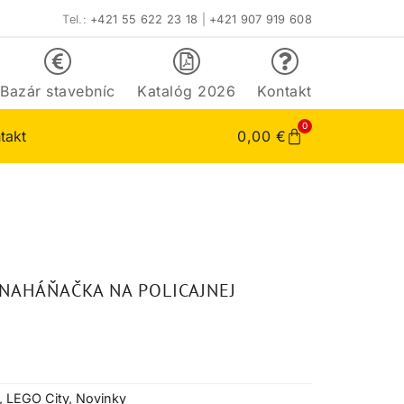
Tel.:
+421 55 622 23 18
|
+421 907 919 608
Bazár stavebníc
Katalóg 2026
Kontakt
0
takt
0,00
€
 NAHÁŇAČKA NA POLICAJNEJ
,
LEGO City
,
Novinky