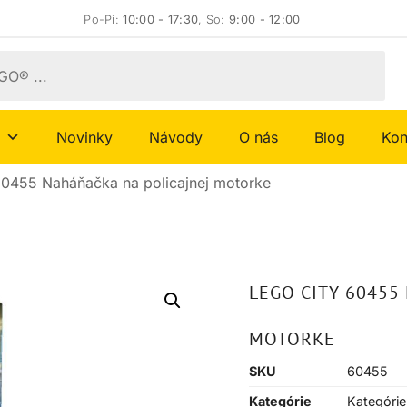
Po-Pi:
10:00 - 17:30
, So:
9:00 - 12:00
Novinky
Návody
O nás
Blog
Kon
0455 Naháňačka na policajnej motorke
LEGO CITY 60455
MOTORKE
SKU
60455
Kategórie
Kategórie