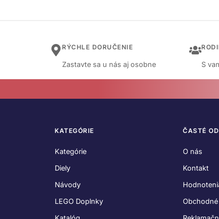
RÝCHLE DORUČENIE
ROD
Zastavte sa u nás aj osobne
S vam
KATEGÓRIE
ČASTÉ O
Kategórie
O nás
Diely
Kontakt
Návody
Hodnoteni
LEGO Doplnky
Obchodné
Katalóg
Reklamačn