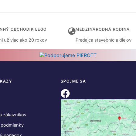
INNÝ OBCHODÍK LEGO
MEDZINÁRODNÁ RODINA
i už viac ako 20 rokov
Predajca stavebníc a dielov
DKAZY
SPOJME SA
a zákazníkov
 podmienky
ý poriadok