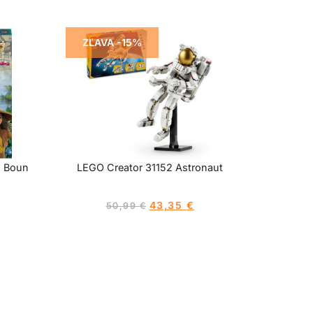
ZĽAVA -15%
s Boun
LEGO Creator 31152 Astronaut
43,35
€
50,99
€