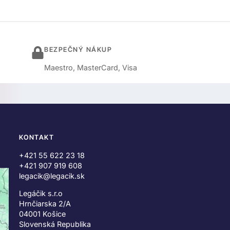
BEZPEČNÝ NÁKUP
Maestro, MasterCard, Visa
KONTAKT
+421 55 622 23 18
+421 907 919 608
legacik@legacik.sk
Legáčik s.r.o
Hrnčiarska 2/A
04001 Košice
Slovenská Republika