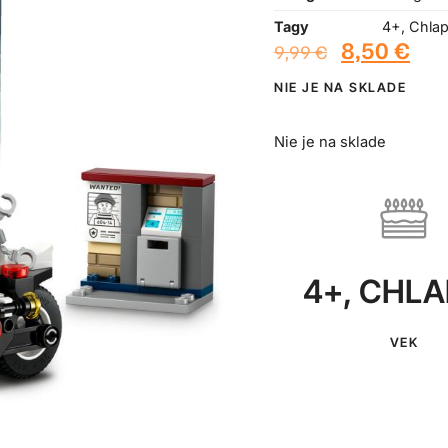
Tagy
4+
,
Chla
8,50
€
9,99
€
NIE JE NA SKLADE
Nie je na sklade
4+
,
CHLA
VEK