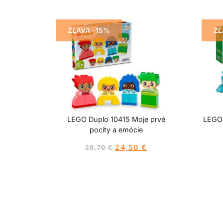
ZĽAVA -15%
ZĽ
LEGO Duplo 10415 Moje prvé
LEGO 
pocity a emócie
24,50
€
28,70
€