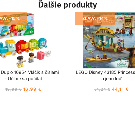
Ďalšie produkty
AVA -15%
ZĽAVA -14%
Duplo 10954 Vláčik s číslami
LEGO Disney 43185 Princes
– Učíme sa počítať
a jeho loď
16,99
€
44,11
€
19,99
€
51,24
€