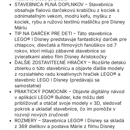
STAVEBNICA PLNÁ DOPLNKOV – Stavebnica
obsahuje fialovú darčekovú krabičku z kociek s
odnímateľným vekom, modrú kefu, myšku z
kociek, rybu a ružovú textilnú mašličku pre Disney
Máriu
TIP NA DARČEK PRE DETI – Táto stavebnica
LEGO® ǀ Disney predstavuje fantastický darček pre
chlapcov, dievčatá a filmových fanúšikov od 7
rokov, ktorí milujú zábavné stavebnice so
zvieratkami alebo film Disney Aristokočky
ĎALŠIE ZOSTAVITEĽNÉ HRAČKY – Rozšírte detskú
zbierku o túto stavebnicu a objavte ďalšie modely
z rozsiahleho radu kreatívnych hračiek LEGO® a
stavebníc LEGO ǀ Disney (predávajú sa
samostatne)
PRAKTICKÝ POMOCNÍK – Objavte digitálny návod
v aplikácii LEGO® Builder, kde môžu deti
približovať a otáčať svoje modely v 3D, sledovať
pokrok a ukladať stavebnice, čo im pomôže v
rozvoji nových zručností
ROZMERY – Stavebnica LEGO® ǀ Disney sa skladá
z 369 dielikov a postava Márie z filmu Disney