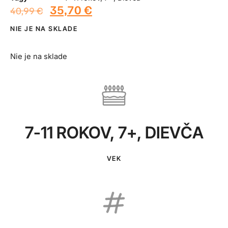
35,70
€
40,99
€
NIE JE NA SKLADE
Nie je na sklade
7-11 ROKOV
,
7+
,
DIEVČA
VEK