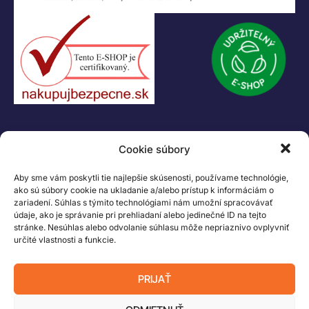
KONTAKT
Cookie súbory
+421 55 622 23 18
+421 907 919 608
Aby sme vám poskytli tie najlepšie skúsenosti, používame technológie,
legacik@legacik.sk
ako sú súbory cookie na ukladanie a/alebo prístup k informáciám o
zariadení. Súhlas s týmito technológiami nám umožní spracovávať
Legáčik s.r.o
údaje, ako je správanie pri prehliadaní alebo jedinečné ID na tejto
Hrnčiarska 2/A
stránke. Nesúhlas alebo odvolanie súhlasu môže nepriaznivo ovplyvniť
04001 Košice
určité vlastnosti a funkcie.
Slovenská Republika
IČO: 47556927
PRIJAŤ
IČ DPH: SK2023978330