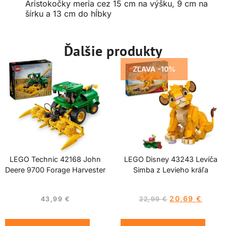
Aristokočky meria cez 15 cm na výšku, 9 cm na
šírku a 13 cm do hĺbky
Ďalšie produkty
ZĽAVA -10%
LEGO Technic 42168 John
LEGO Disney 43243 Levíča
Deere 9700 Forage Harvester
Simba z Levieho kráľa
20,69
€
43,99
€
22,99
€