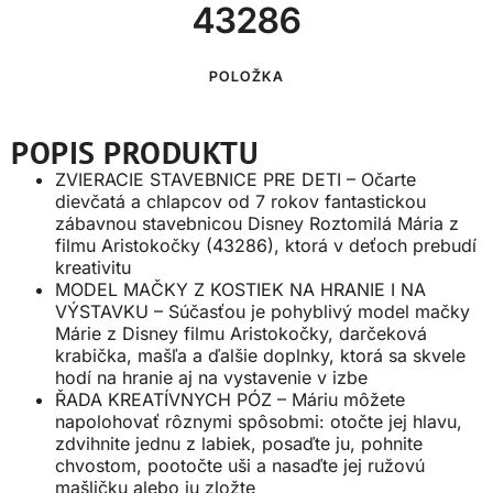
43286
POLOŽKA
POPIS PRODUKTU
ZVIERACIE STAVEBNICE PRE DETI – Očarte
dievčatá a chlapcov od 7 rokov fantastickou
zábavnou stavebnicou Disney Roztomilá Mária z
filmu Aristokočky (43286), ktorá v deťoch prebudí
kreativitu
MODEL MAČKY Z KOSTIEK NA HRANIE I NA
VÝSTAVKU – Súčasťou je pohyblivý model mačky
Márie z Disney filmu Aristokočky, darčeková
krabička, mašľa a ďalšie doplnky, ktorá sa skvele
hodí na hranie aj na vystavenie v izbe
ŘADA KREATÍVNYCH PÓZ – Máriu môžete
napolohovať rôznymi spôsobmi: otočte jej hlavu,
zdvihnite jednu z labiek, posaďte ju, pohnite
chvostom, pootočte uši a nasaďte jej ružovú
mašličku alebo ju zložte