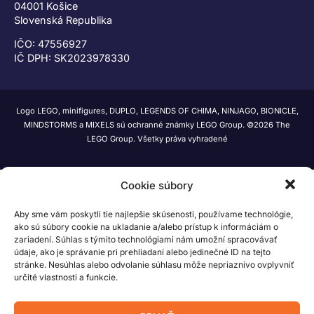
04001 Košice
Slovenská Republika
IČO: 47556927
IČ DPH: SK2023978330
Logo LEGO, minifigures, DUPLO, LEGENDS OF CHIMA, NINJAGO, BIONICLE,
MINDSTORMS a MIXELS sú ochranné známky LEGO Group. ©2026 The
LEGO Group. Všetky práva vyhradené
Cookie súbory
Aby sme vám poskytli tie najlepšie skúsenosti, používame technológie,
ako sú súbory cookie na ukladanie a/alebo prístup k informáciám o
zariadení. Súhlas s týmito technológiami nám umožní spracovávať
údaje, ako je správanie pri prehliadaní alebo jedinečné ID na tejto
stránke. Nesúhlas alebo odvolanie súhlasu môže nepriaznivo ovplyvniť
určité vlastnosti a funkcie.