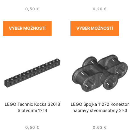
0,50
€
0,20
€
VÝBER MOŽNOSTÍ
VÝBER MOŽNOSTÍ
LEGO Technic Kocka 32018
LEGO Spojka 11272 Konektor
S otvormi 1×14
nápravy štvornásobný 2×3
0,50
€
0,62
€