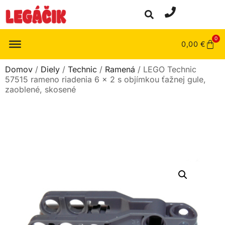
0
0,00
€
Domov
/
Diely
/
Technic
/
Ramená
/ LEGO Technic
57515 rameno riadenia 6 x 2 s objímkou ​​ťažnej gule,
zaoblené, skosené