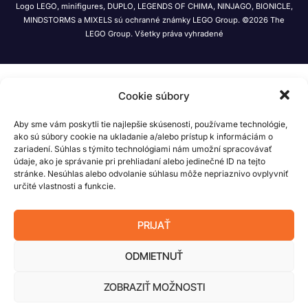
Logo LEGO, minifigures, DUPLO, LEGENDS OF CHIMA, NINJAGO, BIONICLE,
MINDSTORMS a MIXELS sú ochranné známky LEGO Group. ©2026 The
LEGO Group. Všetky práva vyhradené
Cookie súbory
Aby sme vám poskytli tie najlepšie skúsenosti, používame technológie,
ako sú súbory cookie na ukladanie a/alebo prístup k informáciám o
zariadení. Súhlas s týmito technológiami nám umožní spracovávať
údaje, ako je správanie pri prehliadaní alebo jedinečné ID na tejto
stránke. Nesúhlas alebo odvolanie súhlasu môže nepriaznivo ovplyvniť
určité vlastnosti a funkcie.
PRIJAŤ
ODMIETNUŤ
ZOBRAZIŤ MOŽNOSTI