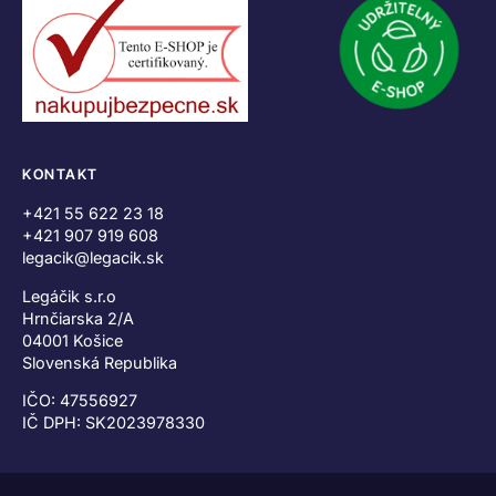
KONTAKT
+421 55 622 23 18
+421 907 919 608
legacik@legacik.sk
Legáčik s.r.o
Hrnčiarska 2/A
04001 Košice
Slovenská Republika
IČO: 47556927
IČ DPH: SK2023978330