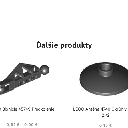
Ďalšie produkty
 Bionicle 45749 Predkolenie
LEGO Anténa 4740 Okrúhly t
2×2
0,51
€
–
0,90
€
0,15
€