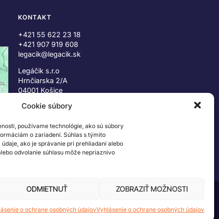
KONTAKT
+421 55 622 23 18
+421 907 919 608
legacik@legacik.sk
Legáčik s.r.o
Hrnčiarska 2/A
04001 Košice
Slovenská Republika
Cookie súbory
IČO: 47556927
enosti, používame technológie, ako sú súbory
IČ DPH: SK2023978330
nformáciám o zariadení. Súhlas s týmito
daje, ako je správanie pri prehliadaní alebo
 alebo odvolanie súhlasu môže nepriaznivo
ODMIETNUŤ
ZOBRAZIŤ MOŽNOSTI
 ©2026 The LEGO Group. Všetky práva vyhradené
lásenie o ochrane osobných údajov
Vyhlásenie o ochrane osobných údajov