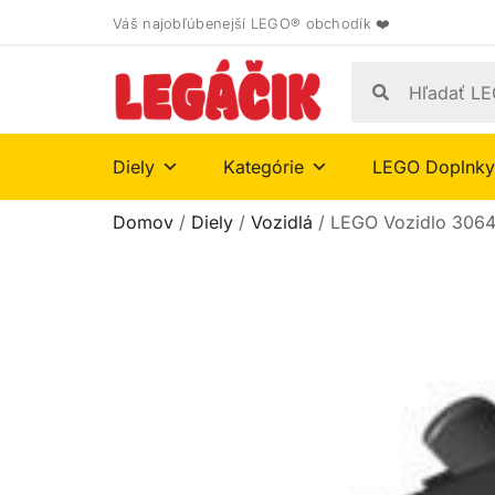
Váš najobľúbenejší LEGO® obchodík ❤️
Diely
Kategórie
LEGO Doplnky
Domov
/
Diely
/
Vozidlá
/ LEGO Vozidlo 3064