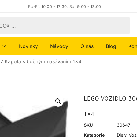
Po-Pi:
10:00 - 17:30
, So:
9:00 - 12:00
Novinky
Návody
O nás
Blog
Kon
7 Kapota s bočným nasávaním 1×4
LEGO VOZIDLO 3
1×4
SKU
30647
Kategórie
Diely
,
Voz