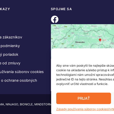
DKAZY
SPOJME SA
a zákazníkov
 podmienky
ý poriadok
e od zmluvy
Aby sme vám poskytli tie najlepšie skús
cookie na ukladanie a/alebo prístup k i
užívania súborov cookies
technológiami nám umožní spracovávať ú
jedinečné ID na tejto stránke. Nesúhlas
e o ochrane osobných
ovplyvniť určité vlastnosti a funkcie.
PRIJAŤ
IMA, NINJAGO, BIONICLE, MINDSTORMS a MIXELS sú ochranné známky LEGO Group.
Zásady používania súborov cookies
Vyh