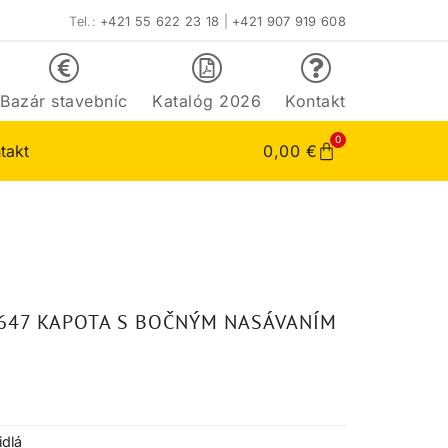
Tel.:
+421 55 622 23 18
|
+421 907 919 608
Bazár stavebníc
Katalóg 2026
Kontakt
0
takt
0,00
€
0647 KAPOTA S BOČNÝM NASÁVANÍM
idlá