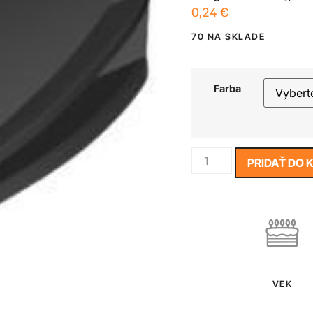
0,24
€
70 NA SKLADE
Farba
PRIDAŤ DO 
VEK