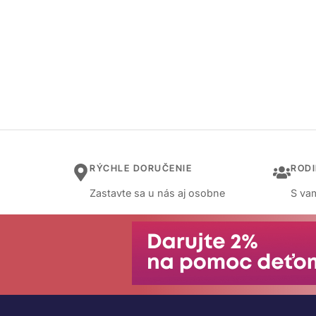
RÝCHLE DORUČENIE
ROD
Zastavte sa u nás aj osobne
S vam