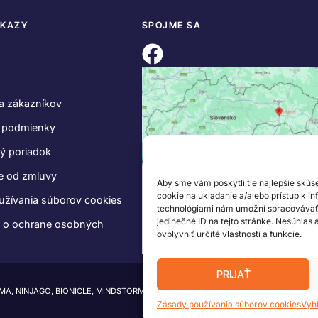
DKAZY
SPOJME SA
a zákazníkov
 podmienky
ý poriadok
e od zmluvy
Aby sme vám poskytli tie najlepšie skús
cookie na ukladanie a/alebo prístup k i
užívania súborov cookies
technológiami nám umožní spracovávať ú
jedinečné ID na tejto stránke. Nesúhlas
e o ochrane osobných
ovplyvniť určité vlastnosti a funkcie.
PRIJAŤ
IMA, NINJAGO, BIONICLE, MINDSTORMS a MIXELS sú ochranné známky LEGO Group.
Zásady používania súborov cookies
Vyh