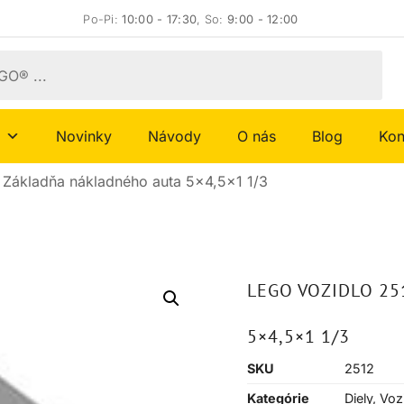
Po-Pi:
10:00 - 17:30
, So:
9:00 - 12:00
Novinky
Návody
O nás
Blog
Kon
Základňa nákladného auta 5×4,5×1 1/3
LEGO VOZIDLO 2
5×4,5×1 1/3
SKU
2512
Kategórie
Diely
,
Voz