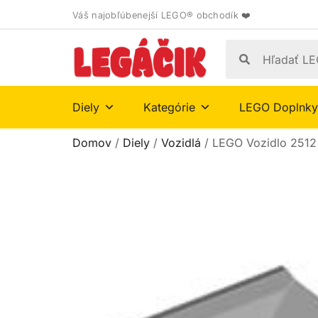
Váš najobľúbenejší LEGO® obchodík ❤️
Diely
Kategórie
LEGO Doplnky
Domov
/
Diely
/
Vozidlá
/ LEGO Vozidlo 2512 