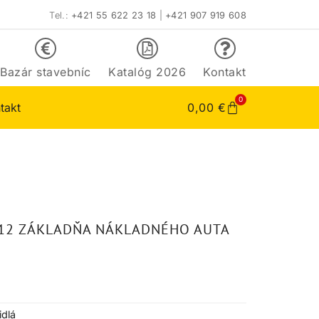
Tel.:
+421 55 622 23 18
|
+421 907 919 608
Bazár stavebníc
Katalóg 2026
Kontakt
0
takt
0,00
€
512 ZÁKLADŇA NÁKLADNÉHO AUTA
idlá