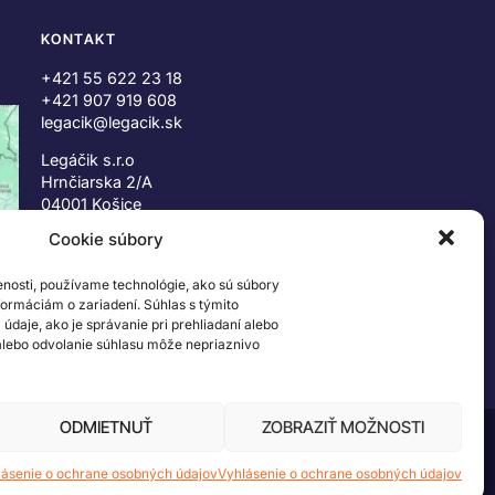
KONTAKT
+421 55 622 23 18
+421 907 919 608
legacik@legacik.sk
Legáčik s.r.o
Hrnčiarska 2/A
04001 Košice
Slovenská Republika
Cookie súbory
IČO: 47556927
enosti, používame technológie, ako sú súbory
IČ DPH: SK2023978330
nformáciám o zariadení. Súhlas s týmito
daje, ako je správanie pri prehliadaní alebo
 alebo odvolanie súhlasu môže nepriaznivo
ODMIETNUŤ
ZOBRAZIŤ MOŽNOSTI
 ©2026 The LEGO Group. Všetky práva vyhradené
lásenie o ochrane osobných údajov
Vyhlásenie o ochrane osobných údajov