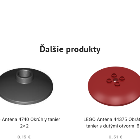
Ďalšie produkty
 Anténa 4740 Okrúhly tanier
LEGO Anténa 44375 Obrá
2×2
tanier s dutými otvormi 
0,15
€
0,51
€