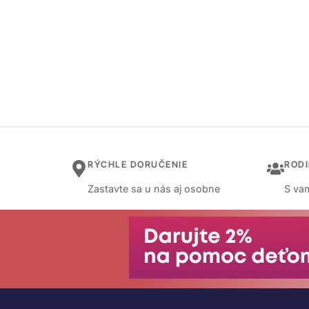
RÝCHLE DORUČENIE
ROD
Zastavte sa u nás aj osobne
S vam