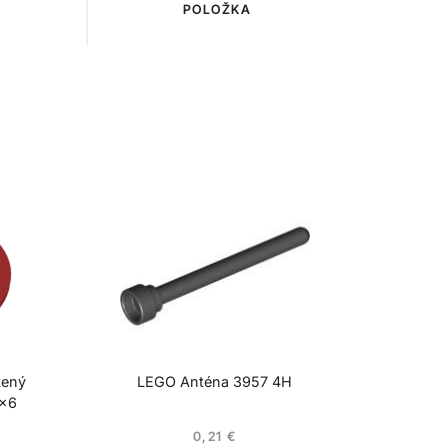
POLOŽKA
tený
LEGO Anténa 3957 4H
6×6
0,21
€