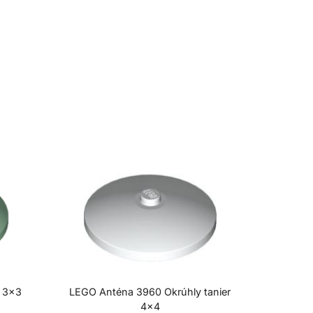
r 3×3
LEGO Anténa 3960 Okrúhly tanier
4×4