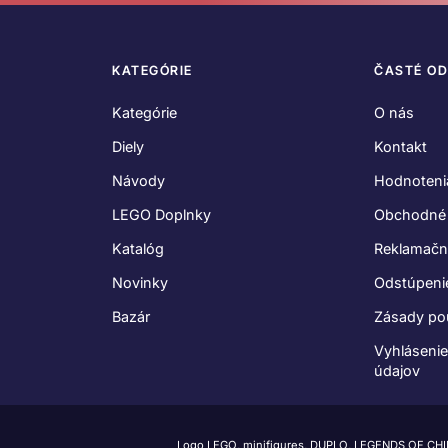
KATEGÓRIE
ČASTÉ O
Kategórie
O nás
Diely
Kontakt
Návody
Hodnoteni
LEGO Doplnky
Obchodné
Katalóg
Reklamačn
Novinky
Odstúpeni
Bazár
Zásady po
Vyhláseni
údajov
Logo LEGO, minifigures, DUPLO, LEGENDS OF CH