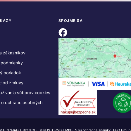
DKAZY
SPOJME SA
a zákazníkov
 podmienky
ý poriadok
e od zmluvy
užívania súborov cookies
e o ochrane osobných
IMA, NINJAGO, BIONICLE, MINDSTORMS a MIXELS sú ochranné známky LEGO Group.