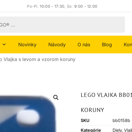
Po-Pi:
10:00 - 17:30
, So:
9:00 - 12:00
Novinky
Návody
O nás
Blog
Kon
 Vlajka s levom a vzorom koruny
LEGO VLAJKA BB0
KORUNY
SKU
bb0158b
Kategórie
Diely
,
Vlaj