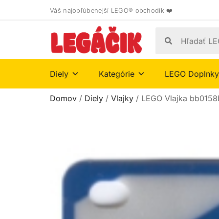
Váš najobľúbenejší LEGO® obchodík ❤️
Diely
Kategórie
LEGO Doplnky
Domov
/
Diely
/
Vlajky
/ LEGO Vlajka bb0158b