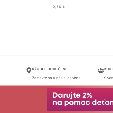
0,50
€
RÝCHLE DORUČENIE
ROD
Zastavte sa u nás aj osobne
S vam