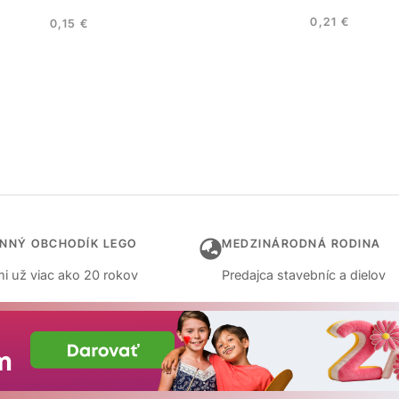
0,21
€
0,15
€
INNÝ OBCHODÍK LEGO
MEDZINÁRODNÁ RODINA
i už viac ako 20 rokov
Predajca stavebníc a dielov