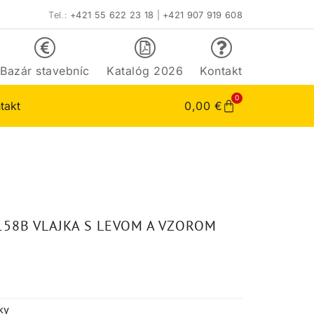
Tel.:
+421 55 622 23 18
|
+421 907 919 608
Bazár stavebníc
Katalóg 2026
Kontakt
0
takt
0,00
€
158B VLAJKA S LEVOM A VZOROM
ky