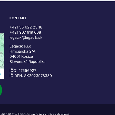
KONTAKT
+421 55 622 23 18
+421 907 919 608
legacik@legacik.sk
Legáčik s.r.o
Hrnčiarska 2/A
04001 Košice
Slovenská Republika
IČO: 47556927
IČ DPH: SK2023978330
 ©2026 The LEGO Group. Všetky práva vyhradené