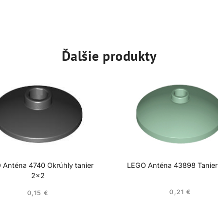
Ďalšie produkty
 Anténa 4740 Okrúhly tanier
LEGO Anténa 43898 Tanie
2×2
0,21
€
0,15
€