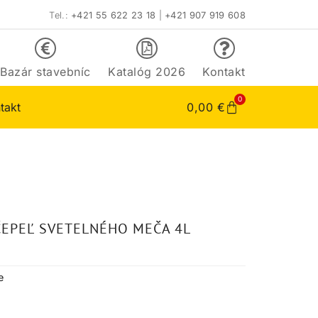
Tel.:
+421 55 622 23 18
|
+421 907 919 608
Bazár stavebníc
Katalóg 2026
Kontakt
0
takt
0,00
€
ČEPEĽ SVETELNÉHO MEČA 4L
e