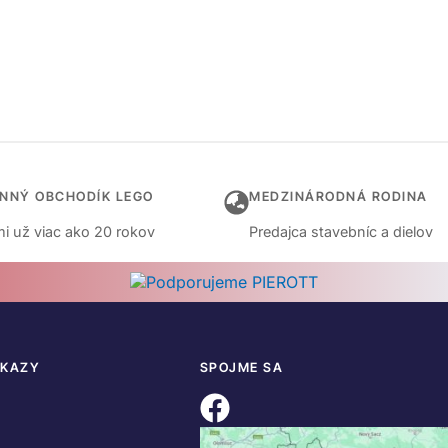
INNÝ OBCHODÍK LEGO
MEDZINÁRODNÁ RODINA
i už viac ako 20 rokov
Predajca stavebníc a dielov
DKAZY
SPOJME SA