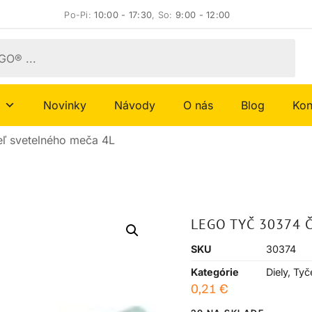
Po-Pi:
10:00 - 17:30
, So:
9:00 - 12:00
Novinky
Návody
O nás
Blog
Kon
ľ svetelného meča 4L
LEGO TYČ 30374 
SKU
30374
Kategórie
Diely
,
Tyč
0,21
€