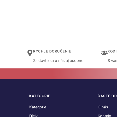
RÝCHLE DORUČENIE
ROD
Zastavte sa u nás aj osobne
S vam
KATEGÓRIE
ČASTÉ O
Kategórie
O nás
Diely
Kontakt