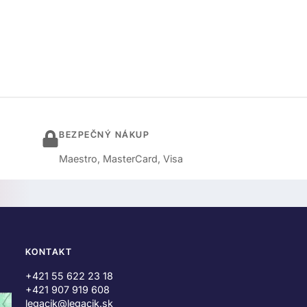
BEZPEČNÝ NÁKUP
Maestro, MasterCard, Visa
KONTAKT
+421 55 622 23 18
+421 907 919 608
legacik@legacik.sk