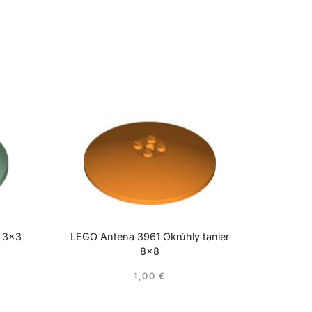
r 3×3
LEGO Anténa 3961 Okrúhly tanier
8×8
1,00
€