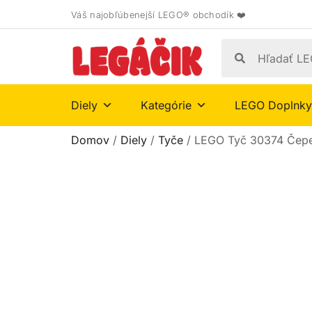
Váš najobľúbenejší LEGO® obchodík ❤️
Diely
Kategórie
LEGO Doplnky
Domov
/
Diely
/
Tyče
/ LEGO Tyč 30374 Čepe