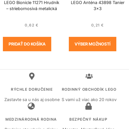
LEGO Bionicle 11271 Hrudník
LEGO Anténa 43898 Tanier
– striebornosivá metalická
3×3
0,62
€
0,21
€
PRIDAŤ DO KOŠÍKA
VÝBER MOŽNOSTÍ
RÝCHLE DORUČENIE
RODINNÝ OBCHODÍK LEGO
Zastavte sa u nás aj osobne
S vami už viac ako 20 rokov
MEDZINÁRODNÁ RODINA
BEZPEČNÝ NÁKUP