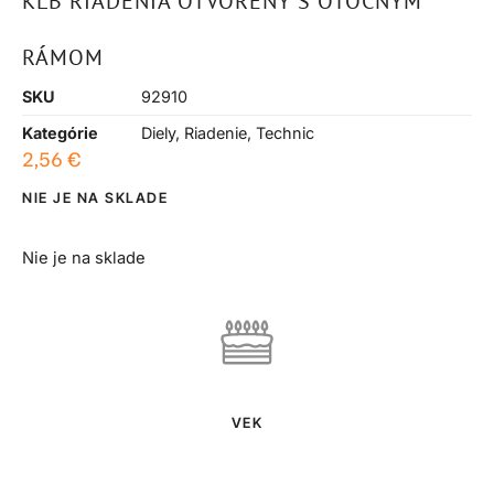
KĹB RIADENIA OTVORENÝ S OTOČNÝM
RÁMOM
SKU
92910
Kategórie
Diely
,
Riadenie
,
Technic
2,56
€
NIE JE NA SKLADE
Nie je na sklade
VEK