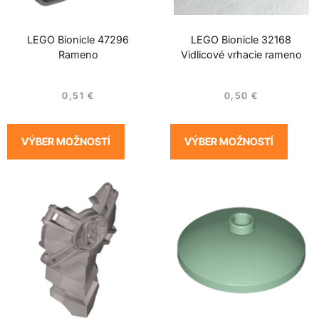
LEGO Bionicle 47296
LEGO Bionicle 32168
Rameno
Vidlicové vrhacie rameno
0,51
€
0,50
€
VÝBER MOŽNOSTÍ
VÝBER MOŽNOSTÍ