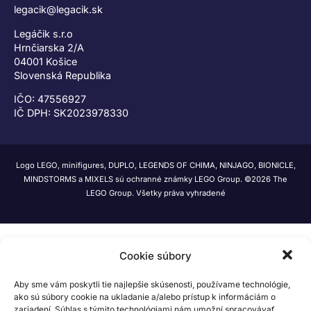
legacik@legacik.sk
Legáčik s.r.o
Hrnčiarska 2/A
04001 Košice
Slovenská Republika
IČO: 47556927
IČ DPH: SK2023978330
Logo LEGO, minifigures, DUPLO, LEGENDS OF CHIMA, NINJAGO, BIONICLE,
MINDSTORMS a MIXELS sú ochranné známky LEGO Group. ©2026 The
LEGO Group. Všetky práva vyhradené
Cookie súbory
Aby sme vám poskytli tie najlepšie skúsenosti, používame technológie,
ako sú súbory cookie na ukladanie a/alebo prístup k informáciám o
zariadení. Súhlas s týmito technológiami nám umožní spracovávať