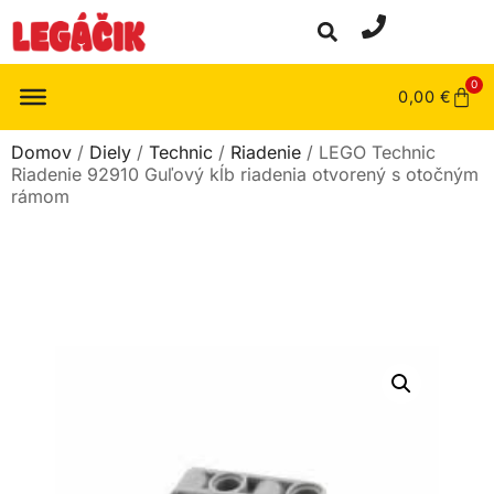
0
0,00
€
Domov
/
Diely
/
Technic
/
Riadenie
/ LEGO Technic
Riadenie 92910 Guľový kĺb riadenia otvorený s otočným
rámom