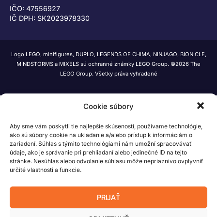
IČO: 47556927
IČ DPH: SK2023978330
Logo LEGO, minifigures, DUPLO, LEGENDS OF CHIMA, NINJAGO, BIONICLE,
MINDSTORMS a MIXELS sú ochranné známky LEGO Group. ©2026 The
LEGO Group. Všetky práva vyhradené
Cookie súbory
Aby sme vám poskytli tie najlepšie skúsenosti, používame technológie,
ako sú súbory cookie na ukladanie a/alebo prístup k informáciám o
zariadení. Súhlas s týmito technológiami nám umožní spracovávať
údaje, ako je správanie pri prehliadaní alebo jedinečné ID na tejto
stránke. Nesúhlas alebo odvolanie súhlasu môže nepriaznivo ovplyvniť
určité vlastnosti a funkcie.
PRIJAŤ