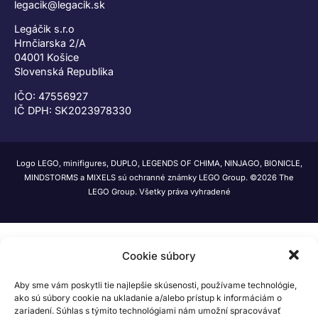
legacik@legacik.sk
Legáčik s.r.o
Hrnčiarska 2/A
04001 Košice
Slovenská Republika
IČO: 47556927
IČ DPH: SK2023978330
Logo LEGO, minifigures, DUPLO, LEGENDS OF CHIMA, NINJAGO, BIONICLE,
MINDSTORMS a MIXELS sú ochranné známky LEGO Group. ©2026 The
LEGO Group. Všetky práva vyhradené
Cookie súbory
Aby sme vám poskytli tie najlepšie skúsenosti, používame technológie,
ako sú súbory cookie na ukladanie a/alebo prístup k informáciám o
zariadení. Súhlas s týmito technológiami nám umožní spracovávať