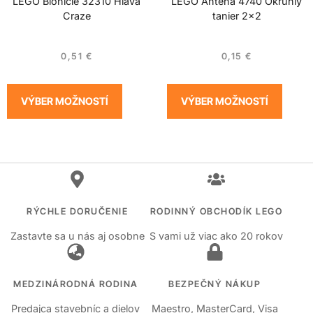
LEGO Bionicle 32310 Hlava
LEGO Anténa 4740 Okrúhly
Craze
tanier 2×2
0,51
€
0,15
€
VÝBER MOŽNOSTÍ
VÝBER MOŽNOSTÍ
RÝCHLE DORUČENIE
RODINNÝ OBCHODÍK LEGO
Zastavte sa u nás aj osobne
S vami už viac ako 20 rokov
MEDZINÁRODNÁ RODINA
BEZPEČNÝ NÁKUP
Predajca stavebníc a dielov
Maestro, MasterCard, Visa