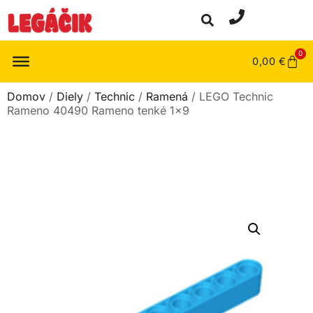
0
0,00
€
Domov
/
Diely
/
Technic
/
Ramená
/ LEGO Technic
Rameno 40490 Rameno tenké 1×9