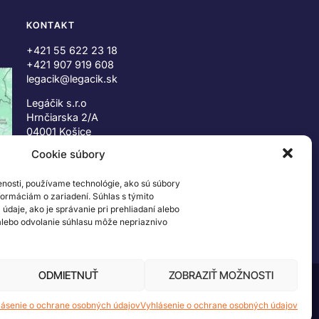
KONTAKT
+421 55 622 23 18
+421 907 919 608
legacik@legacik.sk
Legáčik s.r.o
Hrnčiarska 2/A
04001 Košice
Slovenská Republika
Cookie súbory
IČO: 47556927
enosti, používame technológie, ako sú súbory
IČ DPH: SK2023978330
nformáciám o zariadení. Súhlas s týmito
daje, ako je správanie pri prehliadaní alebo
 alebo odvolanie súhlasu môže nepriaznivo
ODMIETNUŤ
ZOBRAZIŤ MOŽNOSTI
 ©2026 The LEGO Group. Všetky práva vyhradené
lásenie o ochrane osobných údajov
Vyhlásenie o ochrane osobných údajov