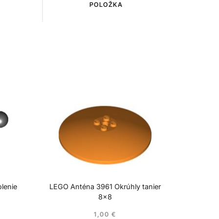
POLOŽKA
lenie
LEGO Anténa 3961 Okrúhly tanier
8×8
1,00
€