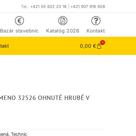
Tel.:
+421 55 622 23 18
|
+421 907 919 608
Bazár stavebníc
Katalóg 2026
Kontakt
0
takt
0,00
€
AMENO 32526 OHNUTÉ HRUBÉ V
mená
,
Technic