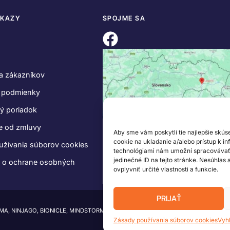
DKAZY
SPOJME SA
a zákazníkov
 podmienky
ý poriadok
e od zmluvy
Aby sme vám poskytli tie najlepšie skús
cookie na ukladanie a/alebo prístup k i
užívania súborov cookies
technológiami nám umožní spracovávať ú
jedinečné ID na tejto stránke. Nesúhlas
e o ochrane osobných
ovplyvniť určité vlastnosti a funkcie.
PRIJAŤ
IMA, NINJAGO, BIONICLE, MINDSTORMS a MIXELS sú ochranné známky LEGO Group.
Zásady používania súborov cookies
Vyh