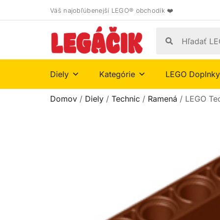
Váš najobľúbenejší LEGO® obchodík ❤️
Diely
Kategórie
LEGO Doplnky
Domov
/
Diely
/
Technic
/
Ramená
/ LEGO Tec