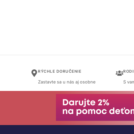
RÝCHLE DORUČENIE
ROD
Zastavte sa u nás aj osobne
S vam