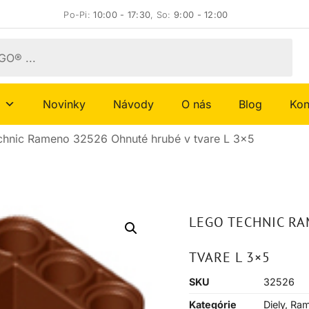
Po-Pi:
10:00 - 17:30
, So:
9:00 - 12:00
Novinky
Návody
O nás
Blog
Kon
hnic Rameno 32526 Ohnuté hrubé v tvare L 3×5
LEGO TECHNIC R
TVARE L 3×5
SKU
32526
Kategórie
Diely
,
Ra