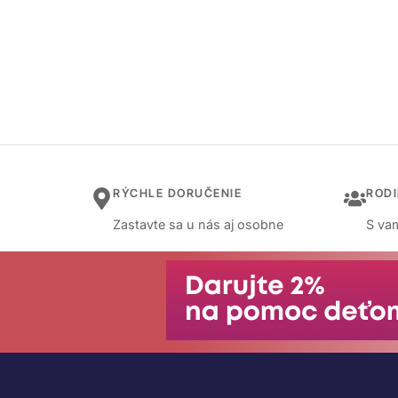
RÝCHLE DORUČENIE
ROD
Zastavte sa u nás aj osobne
S vam