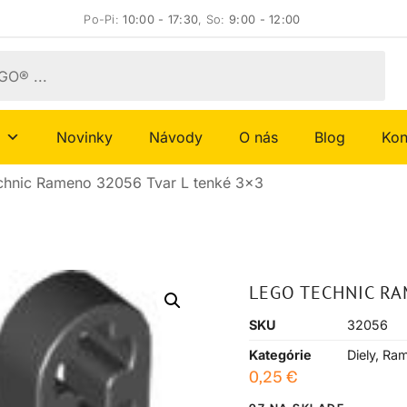
Po-Pi:
10:00 - 17:30
, So:
9:00 - 12:00
Novinky
Návody
O nás
Blog
Kon
hnic Rameno 32056 Tvar L tenké 3×3
LEGO TECHNIC RA
SKU
32056
Kategórie
Diely
,
Ra
0,25
€