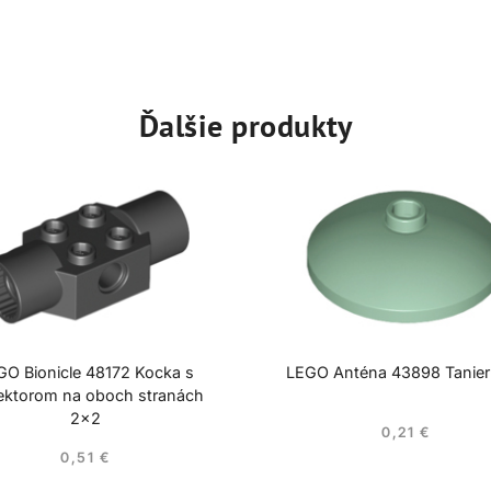
Ďalšie produkty
GO Bionicle 48172 Kocka s
LEGO Anténa 43898 Tanie
ektorom na oboch stranách
2×2
0,21
€
0,51
€