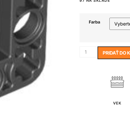
97 NA SKLADE
Farba
PRIDAŤ DO 
VEK