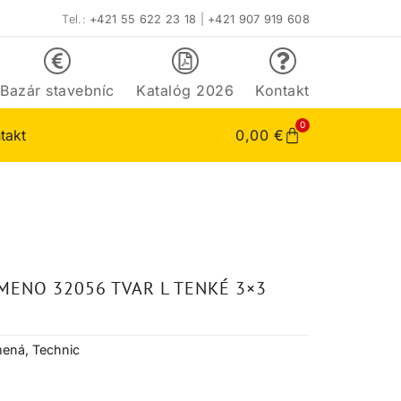
Tel.:
+421 55 622 23 18
|
+421 907 919 608
Bazár stavebníc
Katalóg 2026
Kontakt
0
takt
0,00
€
MENO 32056 TVAR L TENKÉ 3×3
mená
,
Technic