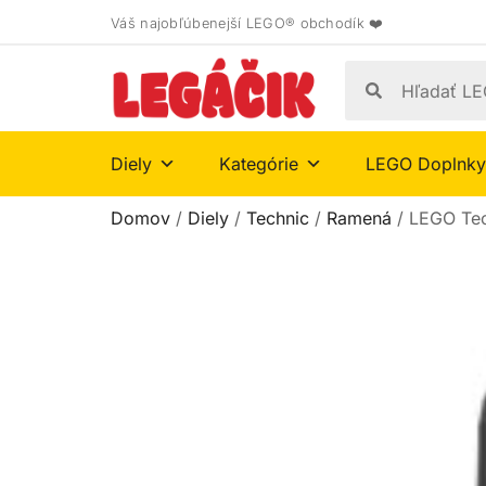
Váš najobľúbenejší LEGO® obchodík ❤️
Diely
Kategórie
LEGO Doplnky
Domov
/
Diely
/
Technic
/
Ramená
/ LEGO Tec