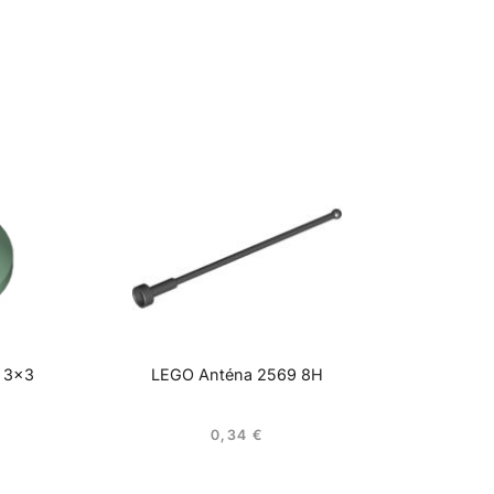
r 3×3
LEGO Anténa 2569 8H
0,34
€