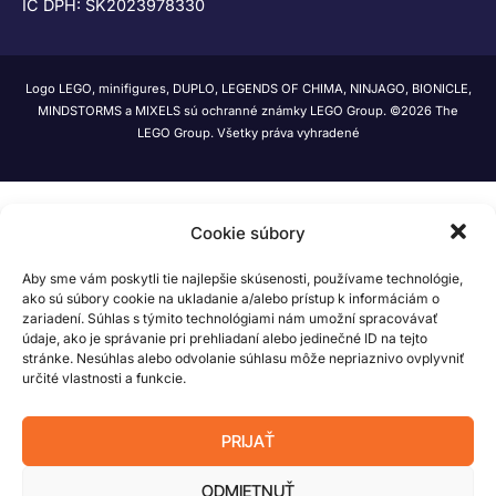
IČ DPH: SK2023978330
Logo LEGO, minifigures, DUPLO, LEGENDS OF CHIMA, NINJAGO, BIONICLE,
MINDSTORMS a MIXELS sú ochranné známky LEGO Group. ©2026 The
LEGO Group. Všetky práva vyhradené
Cookie súbory
Aby sme vám poskytli tie najlepšie skúsenosti, používame technológie,
ako sú súbory cookie na ukladanie a/alebo prístup k informáciám o
zariadení. Súhlas s týmito technológiami nám umožní spracovávať
údaje, ako je správanie pri prehliadaní alebo jedinečné ID na tejto
stránke. Nesúhlas alebo odvolanie súhlasu môže nepriaznivo ovplyvniť
určité vlastnosti a funkcie.
PRIJAŤ
ODMIETNUŤ