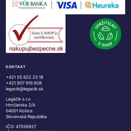
KONTAKT
+421 55 622 23 18
+421 907 919 608
legacik@legacik.sk
Legáčik s.r.o
Hrnčiarska 2/A
04001 Košice
Slovenská Republika
IČO: 47556927